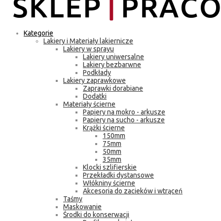
Kategorie
Lakiery i Materiały lakiernicze
Lakiery w sprayu
Lakiery uniwersalne
Lakiery bezbarwne
Podkłady
Lakiery zaprawkowe
Zaprawki dorabiane
Dodatki
Materiały ścierne
Papiery na mokro - arkusze
Papiery na sucho - arkusze
Krążki ścierne
150mm
75mm
50mm
35mm
Klocki szlifierskie
Przekładki dystansowe
Włókniny ścierne
Akcesoria do zacieków i wtrąceń
Taśmy
Maskowanie
Środki do konserwacji