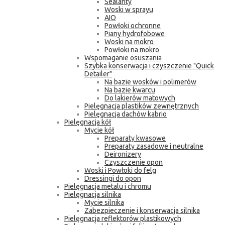
Sealanty
Woski w sprayu
AIO
Powłoki ochronne
Piany hydrofobowe
Woski na mokro
Powłoki na mokro
Wspomaganie osuszania
Szybka konserwacja i czyszczenie "Quick
Detailer"
Na bazie wosków i polimerów
Na bazie kwarcu
Do lakierów matowych
Pielęgnacja plastików zewnętrznych
Pielęgnacja dachów kabrio
Pielęgnacja kół
Mycie kół
Preparaty kwasowe
Preparaty zasadowe i neutralne
Deironizery
Czyszczenie opon
Woski i Powłoki do felg
Dressingi do opon
Pielęgnacja metalu i chromu
Pielęgnacja silnika
Mycie silnika
Zabezpieczenie i konserwacja silnika
Pielęgnacja reflektorów plastikowych