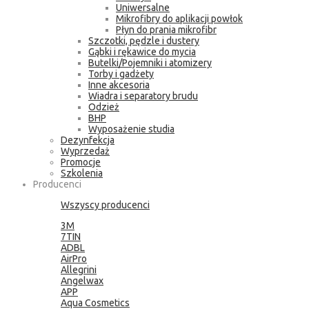
Uniwersalne
Mikrofibry do aplikacji powłok
Płyn do prania mikrofibr
Szczotki, pędzle i dustery
Gąbki i rękawice do mycia
Butelki/Pojemniki i atomizery
Torby i gadżety
Inne akcesoria
Wiadra i separatory brudu
Odzież
BHP
Wyposażenie studia
Dezynfekcja
Wyprzedaż
Promocje
Szkolenia
Producenci
Wszyscy producenci
3M
7TIN
ADBL
AirPro
Allegrini
Angelwax
APP
Aqua Cosmetics