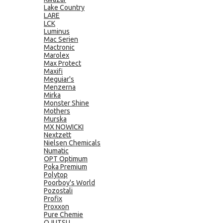
Lake Country
LARE
LCK
Luminus
Mac Serien
Mactronic
Marolex
Max Protect
Maxifi
Meguiar's
Menzerna
Mirka
Monster Shine
Mothers
Murska
MX NOWICKI
Nextzett
Nielsen Chemicals
Numatic
OPT Optimum
Poka Premium
Polytop
Poorboy's World
Pozostali
Profix
Proxxon
Pure Chemie
QJUTSU