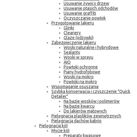
Usuwanie żywicy drzew
Usuwanie ptasich odchodów
Usuwanie graffiti
Oczyszczanie powłok
Przygotowanie lakieru
Glinki
Cleanery
Glaze (odżywki)
Zabezpieczenie lakieru
Woski naturalne i hybrydowe
Sealanty
Woski w sprayu
AIO
Powłoki ochronne
Piany hydrofobowe
Woski na mokro
Powłoki na mokro
Wspomaganie osuszania
Szybka konserwacja i czyszczenie "Quick
Detailer"
Na bazie wosków i polimerów
Na bazie kwarcu
Do lakierów matowych
Pielęgnacja plastików zewnętrznych
Pielęgnacja dachów kabrio
Pielęgnacja kół
Mycie kół
Preparaty kwasowe