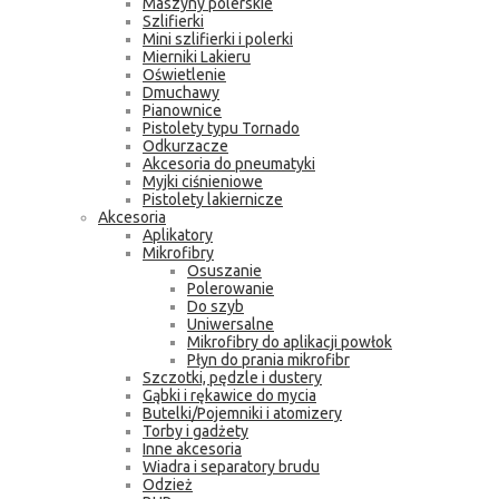
Maszyny polerskie
Szlifierki
Mini szlifierki i polerki
Mierniki Lakieru
Oświetlenie
Dmuchawy
Pianownice
Pistolety typu Tornado
Odkurzacze
Akcesoria do pneumatyki
Myjki ciśnieniowe
Pistolety lakiernicze
Akcesoria
Aplikatory
Mikrofibry
Osuszanie
Polerowanie
Do szyb
Uniwersalne
Mikrofibry do aplikacji powłok
Płyn do prania mikrofibr
Szczotki, pędzle i dustery
Gąbki i rękawice do mycia
Butelki/Pojemniki i atomizery
Torby i gadżety
Inne akcesoria
Wiadra i separatory brudu
Odzież