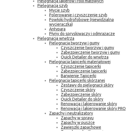
Pielęgnacja lakierów i folii matowych
Pielęgnacja szyb
Mycie szyb
Polerowanie i czyszczenie szyb
Powłoki hydrofobowe (niewidzialna
wycieraczka)
Antypara
Płyny do spryskiwaczy i odmrażacze
Pielęgnacja wnętrza
Pielęgnacja tworzyw i gumy
Czyszczenie tworzyw i gumy
Zabezpieczenie tworzyw i gumy
Quick Detailer do wnętrza
Pielęgnacja tapicerki materiałowej
Czyszczenie tapicerki
Zabezpieczenie tapicerki
Barwienie Tapicerki
Pielęgnacja tapicerki skórzanej
Zestawy do pielęgnacji skóry
Czyszczenie skóry
Zabezpieczenie skóry
Quick Detailer do skóry
Renowacja i lakierowanie skóry
Renowacja i lakierowanie skóry PRO
Zapachy i neutralizatory
Zapachy w sprayu
Zapachy w puszce
Zawieszki zapachowe