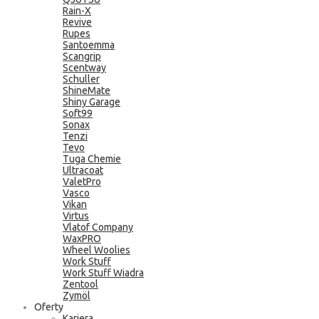
Rain-X
Revive
Rupes
Santoemma
Scangrip
Scentway
Schuller
ShineMate
Shiny Garage
Soft99
Sonax
Tenzi
Tevo
Tuga Chemie
Ultracoat
ValetPro
Vasco
Vikan
Virtus
Vlatof Company
WaxPRO
Wheel Woolies
Work Stuff
Work Stuff Wiadra
Zentool
Zymöl
Oferty
Kariera