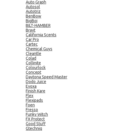
Auto Graph
Autosol
Autotriz
BenBow
BigBoi
BILT-HAMBER
Brayt
California Scents
Car Pro
Cartec
Chemical Guys
Cleantle
Colad
Collinite
Colourlock
Concept
Daytona Speed Master
Dodo Juice
Evoxa
Finish Kare
Flex
Flexipads
Foen
Fresso
Funky Witch
FX Protect
Good Stuff
Gtechniq