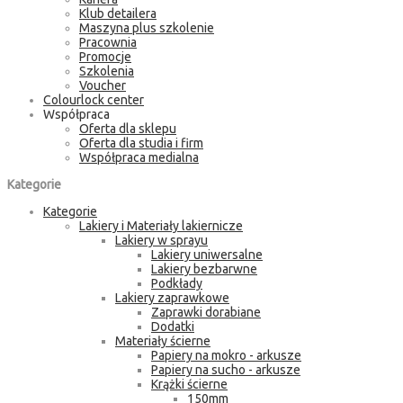
Klub detailera
Maszyna plus szkolenie
Pracownia
Promocje
Szkolenia
Voucher
Colourlock center
Współpraca
Oferta dla sklepu
Oferta dla studia i firm
Współpraca medialna
Kategorie
Kategorie
Lakiery i Materiały lakiernicze
Lakiery w sprayu
Lakiery uniwersalne
Lakiery bezbarwne
Podkłady
Lakiery zaprawkowe
Zaprawki dorabiane
Dodatki
Materiały ścierne
Papiery na mokro - arkusze
Papiery na sucho - arkusze
Krążki ścierne
150mm