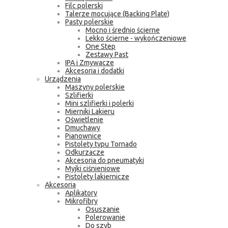
Filc polerski
Talerze mocujące (Backing Plate)
Pasty polerskie
Mocno i średnio ścierne
Lekko ścierne - wykończeniowe
One Step
Zestawy Past
IPA i Zmywacze
Akcesoria i dodatki
Urządzenia
Maszyny polerskie
Szlifierki
Mini szlifierki i polerki
Mierniki Lakieru
Oświetlenie
Dmuchawy
Pianownice
Pistolety typu Tornado
Odkurzacze
Akcesoria do pneumatyki
Myjki ciśnieniowe
Pistolety lakiernicze
Akcesoria
Aplikatory
Mikrofibry
Osuszanie
Polerowanie
Do szyb