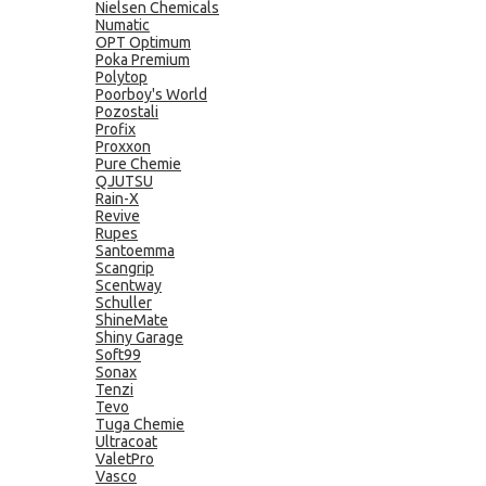
Nielsen Chemicals
Numatic
OPT Optimum
Poka Premium
Polytop
Poorboy's World
Pozostali
Profix
Proxxon
Pure Chemie
QJUTSU
Rain-X
Revive
Rupes
Santoemma
Scangrip
Scentway
Schuller
ShineMate
Shiny Garage
Soft99
Sonax
Tenzi
Tevo
Tuga Chemie
Ultracoat
ValetPro
Vasco