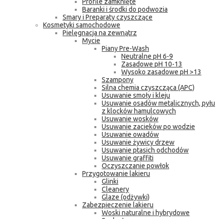
Profile zamknięte
Baranki i środki do podwozia
Smary i Preparaty czyszczące
Kosmetyki samochodowe
Pielęgnacja na zewnątrz
Mycie
Piany Pre-Wash
Neutralne pH 6-9
Zasadowe pH 10-13
Wysoko zasadowe pH >13
Szampony
Silna chemia czyszcząca (APC)
Usuwanie smoły i kleju
Usuwanie osadów metalicznych, pyłu
z klocków hamulcowych
Usuwanie wosków
Usuwanie zacieków po wodzie
Usuwanie owadów
Usuwanie żywicy drzew
Usuwanie ptasich odchodów
Usuwanie graffiti
Oczyszczanie powłok
Przygotowanie lakieru
Glinki
Cleanery
Glaze (odżywki)
Zabezpieczenie lakieru
Woski naturalne i hybrydowe