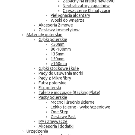
Zapachy na kratkę nawiewu
Neutralizatory zapachów
Czyszczenie Klimatyzacji
Pielęgnacja alcantary
Woski do wnętrza
Akcesoria Zimowe
Zestawy kosmetyków
Materiały polerskie
Gąbki polerskie
<50mm
80-100mm
135mm
150mm
>160mm
Gąbki stożkowe i kule
Pady do usuwania morki
Pady z Mikrofibry
Futra polerskie
Filc polerski
Talerze mocujące (Backing Plate)
Pasty polerskie
Mocno i średnio ścierne
Lekko ścierne - wykończeniowe
One Step
Zestawy Past
IPA i Zmywacze
Akcesoria i dodatki
Urządzenia