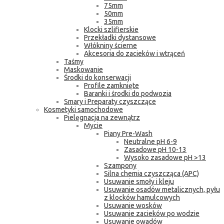
75mm
50mm
35mm
Klocki szlifierskie
Przekładki dystansowe
Włókniny ścierne
Akcesoria do zacieków i wtrąceń
Taśmy
Maskowanie
Środki do konserwacji
Profile zamknięte
Baranki i środki do podwozia
Smary i Preparaty czyszczące
Kosmetyki samochodowe
Pielęgnacja na zewnątrz
Mycie
Piany Pre-Wash
Neutralne pH 6-9
Zasadowe pH 10-13
Wysoko zasadowe pH >13
Szampony
Silna chemia czyszcząca (APC)
Usuwanie smoły i kleju
Usuwanie osadów metalicznych, pyłu
z klocków hamulcowych
Usuwanie wosków
Usuwanie zacieków po wodzie
Usuwanie owadów