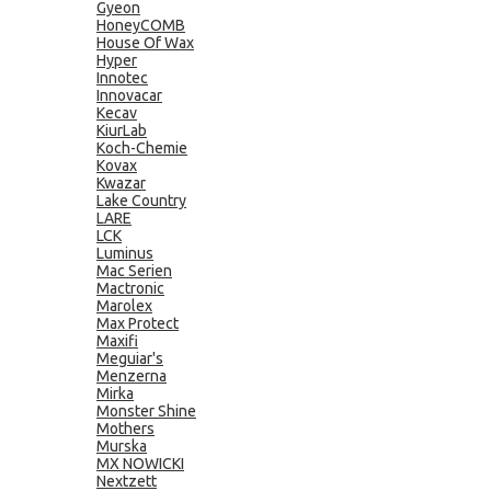
Gyeon
HoneyCOMB
House Of Wax
Hyper
Innotec
Innovacar
Kecav
KiurLab
Koch-Chemie
Kovax
Kwazar
Lake Country
LARE
LCK
Luminus
Mac Serien
Mactronic
Marolex
Max Protect
Maxifi
Meguiar's
Menzerna
Mirka
Monster Shine
Mothers
Murska
MX NOWICKI
Nextzett