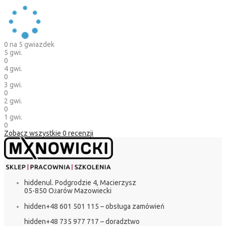
0
na 5 gwiazdek
5 gwi.
0
4 gwi.
0
3 gwi.
0
2 gwi.
0
1 gwi.
0
Zobacz wszystkie
0
recenzji
hidden
ul. Podgrodzie 4, Macierzysz
05-850 Ożarów Mazowiecki
hidden
+48 601 501 115 – obsługa zamówień
hidden
+48 735 977 717 – doradztwo