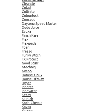
Cleantle
Colad
Collinite
Colourlock
Concept
Daytona Speed Master
Dodo Juice
Evoxa
Finish Kare
Flex
Flexipads
Foen
Fresso
Funky Witch
FX Protect
Good Stuff
Gtechniq
Gyeon
HoneyCOMB
House Of Wax
Hyper
Innotec
Innovacar
Kecav
KiurLab
Koch-Chemie
Kovax
Kwazar