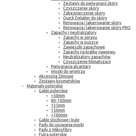
Zestawy do pielęgnacji skóry
Czyszczenie skóry
Zabezpieczenie skóry
Quick Detailer do skóry
Renowacja i lakierowanie skóry
Renowacja i lakierowanie skóry PRO
Zapachy i neutralizatory
Zapachy w sprayu
Zapachy w puszce
Zawieszki zapachowe
Zapachy na kratkę nawiewu
Neutralizatory zapachów
Czyszczenie Klimatyzacji
Pielęgnacja alcantary
Woski do wnętrza
Akcesoria Zimowe
Zestawy kosmetyków
Materiały polerskie
Gąbki polerskie
<50mm
80-100mm
135mm
150mm
>160mm
Gąbki stożkowe i kule
Pady do usuwania morki
Pady z Mikrofibry
Futra polerskie