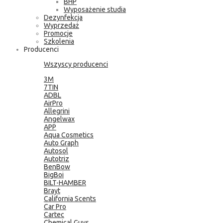
BHP
Wyposażenie studia
Dezynfekcja
Wyprzedaż
Promocje
Szkolenia
Producenci
Wszyscy producenci
3M
7TIN
ADBL
AirPro
Allegrini
Angelwax
APP
Aqua Cosmetics
Auto Graph
Autosol
Autotriz
BenBow
BigBoi
BILT-HAMBER
Brayt
California Scents
Car Pro
Cartec
Chemical Guys