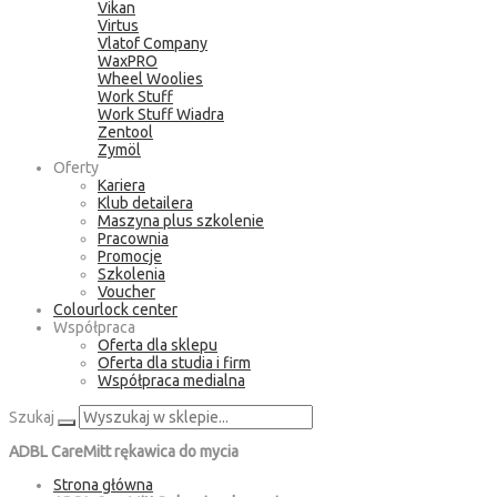
Vikan
Virtus
Vlatof Company
WaxPRO
Wheel Woolies
Work Stuff
Work Stuff Wiadra
Zentool
Zymöl
Oferty
Kariera
Klub detailera
Maszyna plus szkolenie
Pracownia
Promocje
Szkolenia
Voucher
Colourlock center
Współpraca
Oferta dla sklepu
Oferta dla studia i firm
Współpraca medialna
Szukaj
ADBL CareMitt rękawica do mycia
Strona główna