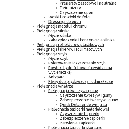
Preparaty zasadowe i neutralne
Deironizery
Czyszczenie opon
Woski i Powłoki do felg
Dressingi do opon
Pielęgnacja metalu i chromu
Pielęgnacja silnika
Mycie silnika
Zabezpieczenie i konserwacja silnika
Pielęgnacja reflektorów plastikowych
Pielęgnacja lakierów i folii matowych
Pielęgnacja szyb
Mycie szyb
Polerowanie i czyszczenie szyb
Powłoki hydrofobowe (niewidzialna
wycieraczka)
Antypara
Płyny do spryskiwaczy i odmrażacze
Pielęgnacja wnętrza
Pielęgnacja tworzyw i gumy
Czyszczenie tworzyw i gumy
Zabezpieczenie tworzyw i gumy
Quick Detailer do wnętrza
Pielęgnacja tapicerki materiałowej
Czyszczenie tapicerki
Zabezpieczenie tapicerki
Barwienie Tapicerki
Pielęgnacja tapicerki skórzanej