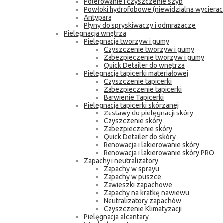
Polerowanie i czyszczenie szyb
Powłoki hydrofobowe (niewidzialna wycierac
Antypara
Płyny do spryskiwaczy i odmrażacze
Pielęgnacja wnętrza
Pielęgnacja tworzyw i gumy
Czyszczenie tworzyw i gumy
Zabezpieczenie tworzyw i gumy
Quick Detailer do wnętrza
Pielęgnacja tapicerki materiałowej
Czyszczenie tapicerki
Zabezpieczenie tapicerki
Barwienie Tapicerki
Pielęgnacja tapicerki skórzanej
Zestawy do pielęgnacji skóry
Czyszczenie skóry
Zabezpieczenie skóry
Quick Detailer do skóry
Renowacja i lakierowanie skóry
Renowacja i lakierowanie skóry PRO
Zapachy i neutralizatory
Zapachy w sprayu
Zapachy w puszce
Zawieszki zapachowe
Zapachy na kratkę nawiewu
Neutralizatory zapachów
Czyszczenie Klimatyzacji
Pielęgnacja alcantary