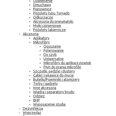
Oświetlenie
Dmuchawy
Pianownice
Pistolety typu Tornado
Odkurzacze
Akcesoria do pneumatyki
Myjki ciśnieniowe
Pistolety lakiernicze
Akcesoria
Aplikatory
Mikrofibry
Osuszanie
Polerowanie
Do szyb
Uniwersalne
Mikrofibry do aplikacji powłok
Płyn do prania mikrofibr
Szczotki, pędzle i dustery
Gąbki i rękawice do mycia
Butelki/Pojemniki i atomizery
Torby i gadżety
Inne akcesoria
Wiadra i separatory brudu
Odzież
BHP
Wyposażenie studia
Dezynfekcja
Wyprzedaż