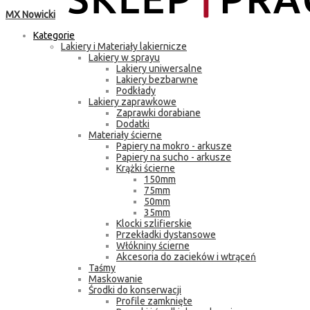
MX Nowicki
Kategorie
Lakiery i Materiały lakiernicze
Lakiery w sprayu
Lakiery uniwersalne
Lakiery bezbarwne
Podkłady
Lakiery zaprawkowe
Zaprawki dorabiane
Dodatki
Materiały ścierne
Papiery na mokro - arkusze
Papiery na sucho - arkusze
Krążki ścierne
150mm
75mm
50mm
35mm
Klocki szlifierskie
Przekładki dystansowe
Włókniny ścierne
Akcesoria do zacieków i wtrąceń
Taśmy
Maskowanie
Środki do konserwacji
Profile zamknięte