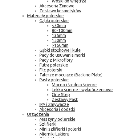
Woski do wnętrza
Akcesoria Zimowe
Zestawy kosmetyków
Materiały polerskie
Gąbki polerskie
<50mm
80-100mm
135mm
150mm
>160mm
Gąbki stożkowe i kule
Pady do usuwania morki
Pady z Mikrofibry
Futra polerskie
Filc polerski
Talerze mocujące (Backing Plate)
Pasty polerskie
Mocno i średnio ścierne
Lekko ścierne - wykończeniowe
One Step
Zestawy Past
IPA i Zmywacze
Akcesoria i dodatki
Urządzenia
Maszyny polerskie
Szlifierki
Mini szlifierki i polerki
Mierniki Lakieru