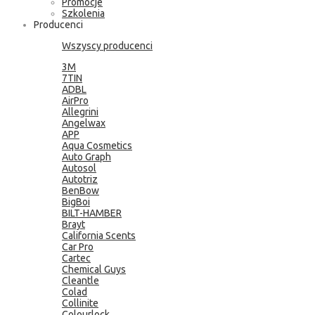
Promocje
Szkolenia
Producenci
Wszyscy producenci
3M
7TIN
ADBL
AirPro
Allegrini
Angelwax
APP
Aqua Cosmetics
Auto Graph
Autosol
Autotriz
BenBow
BigBoi
BILT-HAMBER
Brayt
California Scents
Car Pro
Cartec
Chemical Guys
Cleantle
Colad
Collinite
Colourlock