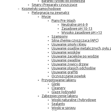
Baranki i środki do podwozia
Smary i Preparaty czyszczące
Kosmetyki samochodowe
Pielęgnacja na zewnątrz
Mycie
Piany Pre-Wash
Neutralne pH 6-9
Zasadowe pH 10-13
Wysoko zasadowe pH >13
Szampony
Silna chemia czyszcząca (APC)
Usuwanie smoły i kleju
Usuwanie osadów metalicznych, pyłu
Usuwanie wosków
Usuwanie zacieków po wodzie
Usuwanie owadów
Usuwanie żywicy drzew
Usuwanie ptasich odchodów
Usuwanie graffiti
Oczyszczanie powłok
Przygotowanie lakieru
Glinki
Cleanery
Glaze (odżywki)
Zabezpieczenie lakieru
Woski naturalne i hybrydowe
Sealanty
Woski w sprayu