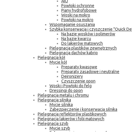
AIO
Powłoki ochronne
Piany hydrofobowe
Woski na mokro
Powłoki na mokro
Wspomaganie osuszania
Szybka konserwacja i czyszczenie "Quick Det
Na bazie wosków i polimerów
Na bazie kwarcu
Do lakierów matowych
Pielęgnacja plastików zewnętrznych
Pielęgnacja dachów kabrio
Pielęgnacja kół
Mycie kół
Preparaty kwasowe
Preparaty zasadowe i neutralne
Deironizery
Czyszczenie opon
Woski i Powłoki do felg
Dressingi do opon
Pielęgnacja metalu i chromu
Pielęgnacja silnika
Mycie silnika
Zabezpieczenie i konserwacja silnika
Pielęgnacja reflektorów plastikowych
Pielęgnacja lakierów i folii matowych
Pielęgnacja szyb
Mycie szyb