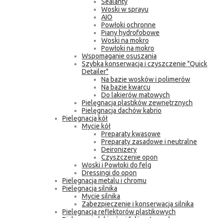
Sealanty
Woski w sprayu
AIO
Powłoki ochronne
Piany hydrofobowe
Woski na mokro
Powłoki na mokro
Wspomaganie osuszania
Szybka konserwacja i czyszczenie "Quick
Detailer"
Na bazie wosków i polimerów
Na bazie kwarcu
Do lakierów matowych
Pielęgnacja plastików zewnętrznych
Pielęgnacja dachów kabrio
Pielęgnacja kół
Mycie kół
Preparaty kwasowe
Preparaty zasadowe i neutralne
Deironizery
Czyszczenie opon
Woski i Powłoki do felg
Dressingi do opon
Pielęgnacja metalu i chromu
Pielęgnacja silnika
Mycie silnika
Zabezpieczenie i konserwacja silnika
Pielęgnacja reflektorów plastikowych