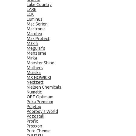
Lake Country
LARE
LCK
Luminus
Mac Serien
Mactronic
Marolex
Max Protect
Maxifi
Meguiar's
Menzerna
Mirka
Monster Shine
Mothers
Murska
MX NOWICKI
Nextzett
Nielsen Chemicals
Numatic
OPT Optimum
Poka Premium
Polytop
Poorboy's World
Pozostali
Profix
Proxxon
Pure Chemie
QJUTSU