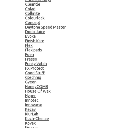
Cleantle
Colad
Collinite
Colourlock
Concept
Daytona Speed Master
Dodo Juice
Evoxa
Finish Kare
Flex
Flexipads
Foen
Fresso
Funky Witch
FX Protect
Good Stuff
Gtechniq
Gyeon
HoneyCOMB
House Of Wax
Hyper
Innotec
Innovacar
Kecav
KiurLab
Koch-Chemie
Kovax
Kwazar