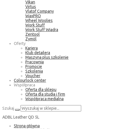
Vikan
Virtus
Vlatof Company
WaxPRO
Wheel Woolies
Work Stuff
Work Stuff Wiadra
Zentool
Zymöl
Oferty
Kariera
Klub detailera
Maszyna plus szkolenie
Pracownia
Promocje
Szkolenia
Voucher
Colourlock center
Współpraca
Oferta dla sklepu
Oferta dla studia i firm
Współpraca medialna
Szukaj
ADBL Leather QD 5L
Strona główna