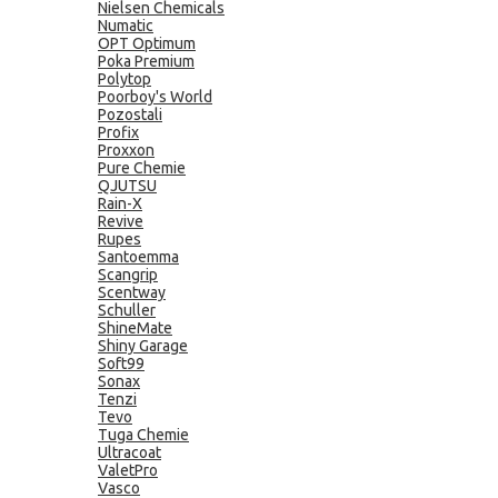
Nielsen Chemicals
Numatic
OPT Optimum
Poka Premium
Polytop
Poorboy's World
Pozostali
Profix
Proxxon
Pure Chemie
QJUTSU
Rain-X
Revive
Rupes
Santoemma
Scangrip
Scentway
Schuller
ShineMate
Shiny Garage
Soft99
Sonax
Tenzi
Tevo
Tuga Chemie
Ultracoat
ValetPro
Vasco