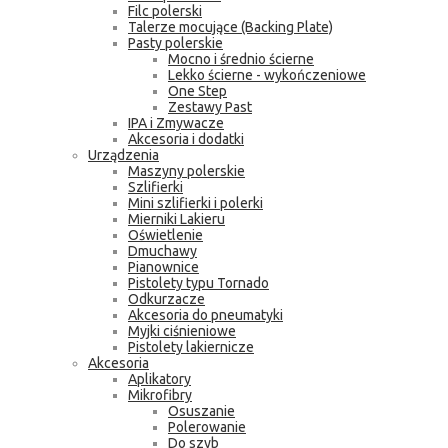
Filc polerski
Talerze mocujące (Backing Plate)
Pasty polerskie
Mocno i średnio ścierne
Lekko ścierne - wykończeniowe
One Step
Zestawy Past
IPA i Zmywacze
Akcesoria i dodatki
Urządzenia
Maszyny polerskie
Szlifierki
Mini szlifierki i polerki
Mierniki Lakieru
Oświetlenie
Dmuchawy
Pianownice
Pistolety typu Tornado
Odkurzacze
Akcesoria do pneumatyki
Myjki ciśnieniowe
Pistolety lakiernicze
Akcesoria
Aplikatory
Mikrofibry
Osuszanie
Polerowanie
Do szyb