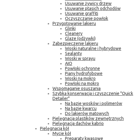
Usuwanie żywicy drzew
Usuwanie ptasich odchodów
Usuwanie graffiti
Oczyszczanie powłok
Przygotowanie lakieru
Glinki
Cleanery
Glaze (odżywki)
Zabezpieczenie lakieru
Woski naturalne i hybrydowe
Sealanty
Woski w sprayu
AIO
Powłoki ochronne
Piany hydrofobowe
Woski na mokro
Powłoki na mokro
Wspomaganie osuszania
Szybka konserwacja i czyszczenie "Quick
Detailer"
Na bazie wosków i polimerów
Na bazie kwarcu
Do lakierów matowych
Pielęgnacja plastików zewnętrznych
Pielęgnacja dachów kabrio
Pielęgnacja kół
Mycie kół
Preparaty kwasowe