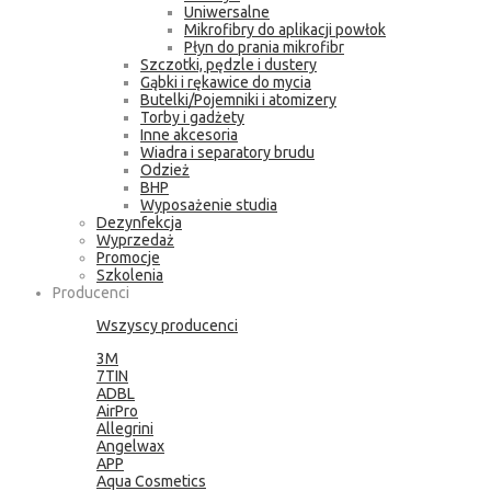
Uniwersalne
Mikrofibry do aplikacji powłok
Płyn do prania mikrofibr
Szczotki, pędzle i dustery
Gąbki i rękawice do mycia
Butelki/Pojemniki i atomizery
Torby i gadżety
Inne akcesoria
Wiadra i separatory brudu
Odzież
BHP
Wyposażenie studia
Dezynfekcja
Wyprzedaż
Promocje
Szkolenia
Producenci
Wszyscy producenci
3M
7TIN
ADBL
AirPro
Allegrini
Angelwax
APP
Aqua Cosmetics