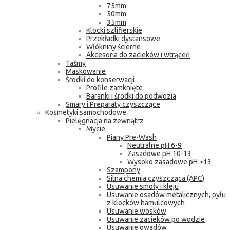
75mm
50mm
35mm
Klocki szlifierskie
Przekładki dystansowe
Włókniny ścierne
Akcesoria do zacieków i wtrąceń
Taśmy
Maskowanie
Środki do konserwacji
Profile zamknięte
Baranki i środki do podwozia
Smary i Preparaty czyszczące
Kosmetyki samochodowe
Pielęgnacja na zewnątrz
Mycie
Piany Pre-Wash
Neutralne pH 6-9
Zasadowe pH 10-13
Wysoko zasadowe pH >13
Szampony
Silna chemia czyszcząca (APC)
Usuwanie smoły i kleju
Usuwanie osadów metalicznych, pyłu
z klocków hamulcowych
Usuwanie wosków
Usuwanie zacieków po wodzie
Usuwanie owadów