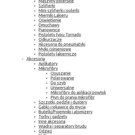
Maszyny polerskie
Szlifierki
Mini szlifierki i polerki
Mierniki Lakieru
Oświetlenie
Dmuchawy
Pianownice
Pistolety typu Tornado
Odkurzacze
Akcesoria do pneumatyki
Myjki ciśnieniowe
Pistolety lakiernicze
Akcesoria
Aplikatory
Mikrofibry
Osuszanie
Polerowanie
Do szyb
Uniwersalne
Mikrofibry do aplikacji powłok
Płyn do prania mikrofibr
Szczotki, pędzle i dustery
Gąbki i rękawice do mycia
Butelki/Pojemniki i atomizery
Torby i gadżety
Inne akcesoria
Wiadra i separatory brudu
Odzież