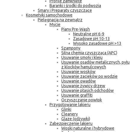
Profile zamknięte
Baranki i środki do podwozia
Smary i Preparaty czyszczące
Kosmetyki samochodowe
Pielęgnacja na zewnątrz
Mycie
Piany Pre-Wash
Neutralne pH 6-9
Zasadowe pH 10-13
Wysoko zasadowe pH >13
Szampony
Silna chemia czyszcząca (APC)
Usuwanie smoły i kleju
Usuwanie osadów metalicznych, pyłu
z klocków hamulcowych
Usuwanie wosków
Usuwanie zacieków po wodzie
Usuwanie owadów
Usuwanie żywicy drzew
Usuwanie ptasich odchodów
Usuwanie graffiti
Oczyszczanie powłok
Przygotowanie lakieru
Glinki
Cleanery
Glaze (odżywki)
Zabezpieczenie lakieru
Woski naturalne i hybrydowe