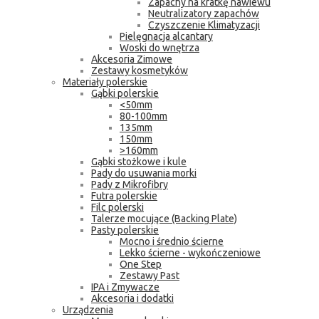
Zapachy na kratkę nawiewu
Neutralizatory zapachów
Czyszczenie Klimatyzacji
Pielęgnacja alcantary
Woski do wnętrza
Akcesoria Zimowe
Zestawy kosmetyków
Materiały polerskie
Gąbki polerskie
<50mm
80-100mm
135mm
150mm
>160mm
Gąbki stożkowe i kule
Pady do usuwania morki
Pady z Mikrofibry
Futra polerskie
Filc polerski
Talerze mocujące (Backing Plate)
Pasty polerskie
Mocno i średnio ścierne
Lekko ścierne - wykończeniowe
One Step
Zestawy Past
IPA i Zmywacze
Akcesoria i dodatki
Urządzenia