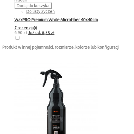
hidden
Dodaj do koszyka
Do listy życzeń
WaxPRO Premium White Microfiber 40x40cm
7 recenzja(i)
6,90 zł
Już od:
6,55 zł
Produkt w innej pojemności, rozmiarze, kolorze lub konfiguracji