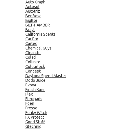
Auto Graph
Autosol
Autotriz
BenBow
BigBoi
BILT-HAMBER
Brayt
California Scents
Car Pro
Cartec
Chemical Guys
Cleantle
Colad
Collinite
Colourlock
Concept
Daytona Speed Master
Dodo Juice
Evoxa
Finish Kare
Flex
Flexipads
Foen
Fresso
Funky Witch
FX Protect
Good Stuff
Gtechniq