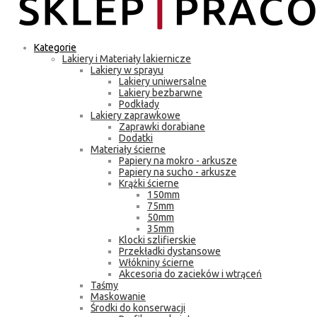
Kategorie
Lakiery i Materiały lakiernicze
Lakiery w sprayu
Lakiery uniwersalne
Lakiery bezbarwne
Podkłady
Lakiery zaprawkowe
Zaprawki dorabiane
Dodatki
Materiały ścierne
Papiery na mokro - arkusze
Papiery na sucho - arkusze
Krążki ścierne
150mm
75mm
50mm
35mm
Klocki szlifierskie
Przekładki dystansowe
Włókniny ścierne
Akcesoria do zacieków i wtrąceń
Taśmy
Maskowanie
Środki do konserwacji