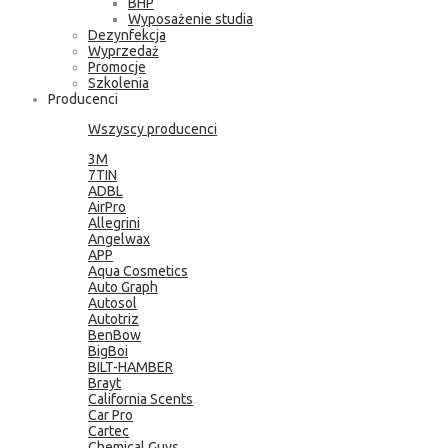
BHP
Wyposażenie studia
Dezynfekcja
Wyprzedaż
Promocje
Szkolenia
Producenci
Wszyscy producenci
3M
7TIN
ADBL
AirPro
Allegrini
Angelwax
APP
Aqua Cosmetics
Auto Graph
Autosol
Autotriz
BenBow
BigBoi
BILT-HAMBER
Brayt
California Scents
Car Pro
Cartec
Chemical Guys