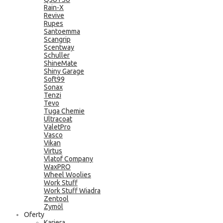
Rain-X
Revive
Rupes
Santoemma
Scangrip
Scentway
Schuller
ShineMate
Shiny Garage
Soft99
Sonax
Tenzi
Tevo
Tuga Chemie
Ultracoat
ValetPro
Vasco
Vikan
Virtus
Vlatof Company
WaxPRO
Wheel Woolies
Work Stuff
Work Stuff Wiadra
Zentool
Zymöl
Oferty
Kariera