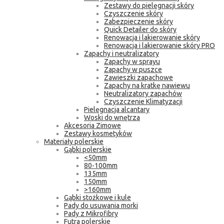
Zestawy do pielęgnacji skóry
Czyszczenie skóry
Zabezpieczenie skóry
Quick Detailer do skóry
Renowacja i lakierowanie skóry
Renowacja i lakierowanie skóry PRO
Zapachy i neutralizatory
Zapachy w sprayu
Zapachy w puszce
Zawieszki zapachowe
Zapachy na kratkę nawiewu
Neutralizatory zapachów
Czyszczenie Klimatyzacji
Pielęgnacja alcantary
Woski do wnętrza
Akcesoria Zimowe
Zestawy kosmetyków
Materiały polerskie
Gąbki polerskie
<50mm
80-100mm
135mm
150mm
>160mm
Gąbki stożkowe i kule
Pady do usuwania morki
Pady z Mikrofibry
Futra polerskie