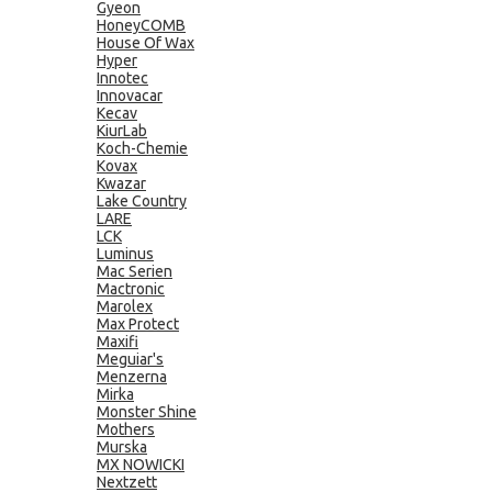
Gyeon
HoneyCOMB
House Of Wax
Hyper
Innotec
Innovacar
Kecav
KiurLab
Koch-Chemie
Kovax
Kwazar
Lake Country
LARE
LCK
Luminus
Mac Serien
Mactronic
Marolex
Max Protect
Maxifi
Meguiar's
Menzerna
Mirka
Monster Shine
Mothers
Murska
MX NOWICKI
Nextzett