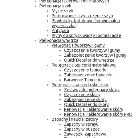
Pielęgnacja lakierów i folii matowych
Pielęgnacja szyb
Mycie szyb
Polerowanie i czyszczenie szyb
Powłoki hydrofobowe (niewidzialna
wycieraczka)
Antypara
Płyny do spryskiwaczy i odmrażacze
Pielęgnacja wnętrza
Pielęgnacja tworzyw i gumy
Czyszczenie tworzyw i gumy
Zabezpieczenie tworzyw i gumy
Quick Detailer do wnętrza
Pielęgnacja tapicerki materiałowej
Czyszczenie tapicerki
Zabezpieczenie tapicerki
Barwienie Tapicerki
Pielęgnacja tapicerki skórzanej
Zestawy do pielęgnacji skóry
Czyszczenie skóry
Zabezpieczenie skóry
Quick Detailer do skóry
Renowacja i lakierowanie skóry
Renowacja i lakierowanie skóry PRO
Zapachy i neutralizatory
Zapachy w sprayu
Zapachy w puszce
Zawieszki zapachowe