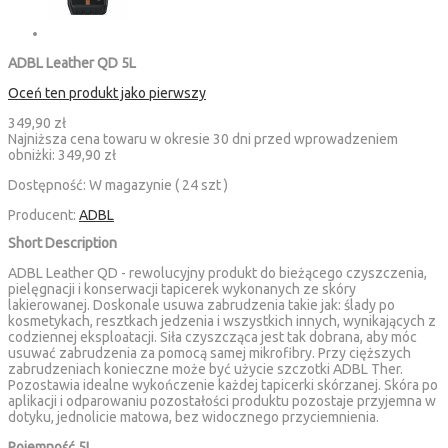
ADBL Leather QD 5L
Oceń ten produkt jako pierwszy
349,90 zł
Najniższa cena towaru w okresie 30 dni przed wprowadzeniem
obniżki:
349,90 zł
Dostępność:
W magazynie ( 24 szt )
Producent:
ADBL
Short Description
ADBL Leather QD - rewolucyjny produkt do bieżącego czyszczenia,
pielęgnacji i konserwacji tapicerek wykonanych ze skóry
lakierowanej. Doskonale usuwa zabrudzenia takie jak: ślady po
kosmetykach, resztkach jedzenia i wszystkich innych, wynikających z
codziennej eksploatacji. Siła czyszcząca jest tak dobrana, aby móc
usuwać zabrudzenia za pomocą samej mikrofibry. Przy cięższych
zabrudzeniach konieczne może być użycie szczotki ADBL Ther.
Pozostawia idealne wykończenie każdej tapicerki skórzanej. Skóra po
aplikacji i odparowaniu pozostałości produktu pozostaje przyjemna w
dotyku, jednolicie matowa, bez widocznego przyciemnienia.
Pojemność 5L