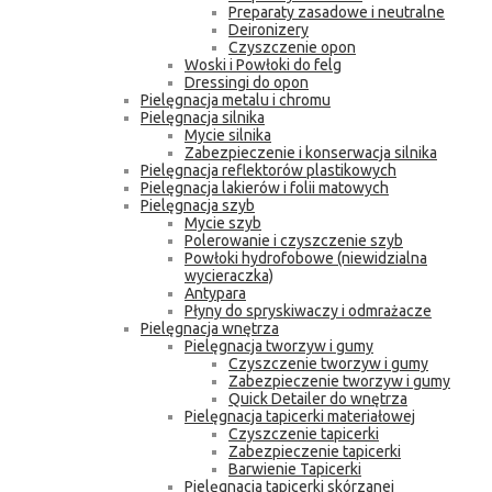
Preparaty zasadowe i neutralne
Deironizery
Czyszczenie opon
Woski i Powłoki do felg
Dressingi do opon
Pielęgnacja metalu i chromu
Pielęgnacja silnika
Mycie silnika
Zabezpieczenie i konserwacja silnika
Pielęgnacja reflektorów plastikowych
Pielęgnacja lakierów i folii matowych
Pielęgnacja szyb
Mycie szyb
Polerowanie i czyszczenie szyb
Powłoki hydrofobowe (niewidzialna
wycieraczka)
Antypara
Płyny do spryskiwaczy i odmrażacze
Pielęgnacja wnętrza
Pielęgnacja tworzyw i gumy
Czyszczenie tworzyw i gumy
Zabezpieczenie tworzyw i gumy
Quick Detailer do wnętrza
Pielęgnacja tapicerki materiałowej
Czyszczenie tapicerki
Zabezpieczenie tapicerki
Barwienie Tapicerki
Pielęgnacja tapicerki skórzanej