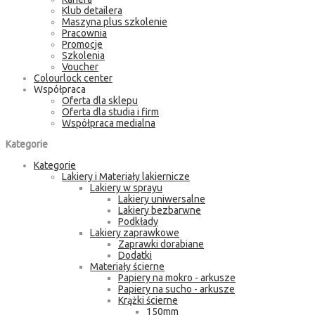
Klub detailera
Maszyna plus szkolenie
Pracownia
Promocje
Szkolenia
Voucher
Colourlock center
Współpraca
Oferta dla sklepu
Oferta dla studia i firm
Współpraca medialna
Kategorie
Kategorie
Lakiery i Materiały lakiernicze
Lakiery w sprayu
Lakiery uniwersalne
Lakiery bezbarwne
Podkłady
Lakiery zaprawkowe
Zaprawki dorabiane
Dodatki
Materiały ścierne
Papiery na mokro - arkusze
Papiery na sucho - arkusze
Krążki ścierne
150mm