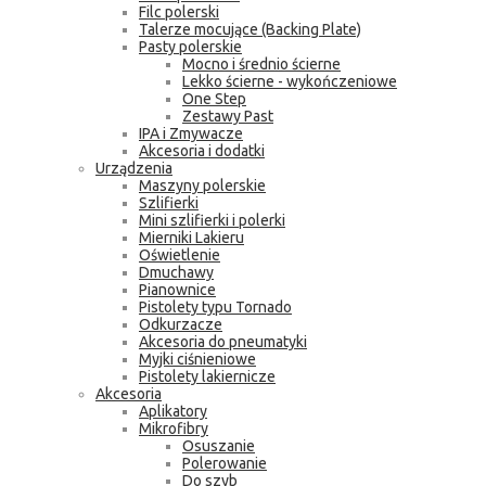
Filc polerski
Talerze mocujące (Backing Plate)
Pasty polerskie
Mocno i średnio ścierne
Lekko ścierne - wykończeniowe
One Step
Zestawy Past
IPA i Zmywacze
Akcesoria i dodatki
Urządzenia
Maszyny polerskie
Szlifierki
Mini szlifierki i polerki
Mierniki Lakieru
Oświetlenie
Dmuchawy
Pianownice
Pistolety typu Tornado
Odkurzacze
Akcesoria do pneumatyki
Myjki ciśnieniowe
Pistolety lakiernicze
Akcesoria
Aplikatory
Mikrofibry
Osuszanie
Polerowanie
Do szyb