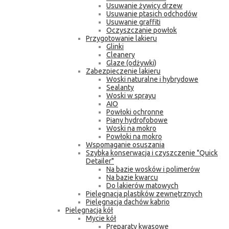
Usuwanie żywicy drzew
Usuwanie ptasich odchodów
Usuwanie graffiti
Oczyszczanie powłok
Przygotowanie lakieru
Glinki
Cleanery
Glaze (odżywki)
Zabezpieczenie lakieru
Woski naturalne i hybrydowe
Sealanty
Woski w sprayu
AIO
Powłoki ochronne
Piany hydrofobowe
Woski na mokro
Powłoki na mokro
Wspomaganie osuszania
Szybka konserwacja i czyszczenie "Quick
Detailer"
Na bazie wosków i polimerów
Na bazie kwarcu
Do lakierów matowych
Pielęgnacja plastików zewnętrznych
Pielęgnacja dachów kabrio
Pielęgnacja kół
Mycie kół
Preparaty kwasowe