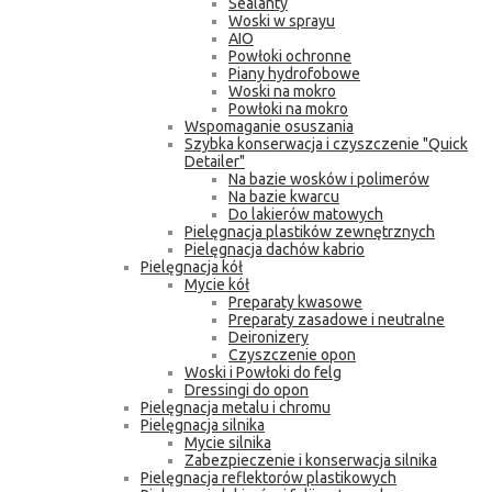
Sealanty
Woski w sprayu
AIO
Powłoki ochronne
Piany hydrofobowe
Woski na mokro
Powłoki na mokro
Wspomaganie osuszania
Szybka konserwacja i czyszczenie "Quick
Detailer"
Na bazie wosków i polimerów
Na bazie kwarcu
Do lakierów matowych
Pielęgnacja plastików zewnętrznych
Pielęgnacja dachów kabrio
Pielęgnacja kół
Mycie kół
Preparaty kwasowe
Preparaty zasadowe i neutralne
Deironizery
Czyszczenie opon
Woski i Powłoki do felg
Dressingi do opon
Pielęgnacja metalu i chromu
Pielęgnacja silnika
Mycie silnika
Zabezpieczenie i konserwacja silnika
Pielęgnacja reflektorów plastikowych