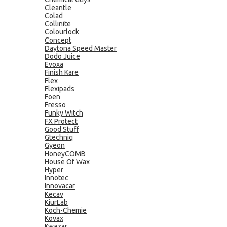
Cleantle
Colad
Collinite
Colourlock
Concept
Daytona Speed Master
Dodo Juice
Evoxa
Finish Kare
Flex
Flexipads
Foen
Fresso
Funky Witch
FX Protect
Good Stuff
Gtechniq
Gyeon
HoneyCOMB
House Of Wax
Hyper
Innotec
Innovacar
Kecav
KiurLab
Koch-Chemie
Kovax
Kwazar