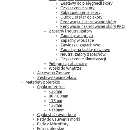
Zestawy do pielęgnacji skóry
Czyszczenie skóry
Zabezpieczenie skóry
Quick Detailer do skóry
Renowacja i lakierowanie skóry
Renowacja i lakierowanie skóry PRO
Zapachy i neutralizatory
Zapachy w sprayu
Zapachy w puszce
Zawieszki zapachowe
Zapachy na kratkę nawiewu
Neutralizatory zapachów
Czyszczenie Klimatyzacji
Pielęgnacja alcantary
Woski do wnętrza
Akcesoria Zimowe
Zestawy kosmetyków
Materiały polerskie
Gąbki polerskie
<50mm
80-100mm
135mm
150mm
>160mm
Gąbki stożkowe i kule
Pady do usuwania morki
Pady z Mikrofibry
Futra polerskie