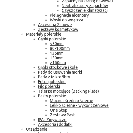
Zapachy na kratkę nawiewu
Neutralizatory zapachów
Czyszczenie Klimatyzacji
Pielęgnacja alcantary
Woski do wnętrza
Akcesoria Zimowe
Zestawy kosmetyków
Materiały polerskie
Gąbki polerskie
<50mm
80-100mm
135mm
150mm
>160mm
Gąbki stożkowe i kule
Pady do usuwania morki
Pady z Mikrofibry
Futra polerskie
Filc polerski
Talerze mocujące (Backing Plate)
Pasty polerskie
Mocno i średnio ścierne
Lekko ścierne - wykończeniowe
One Step
Zestawy Past
IPA i Zmywacze
Akcesoria i dodatki
Urządzenia