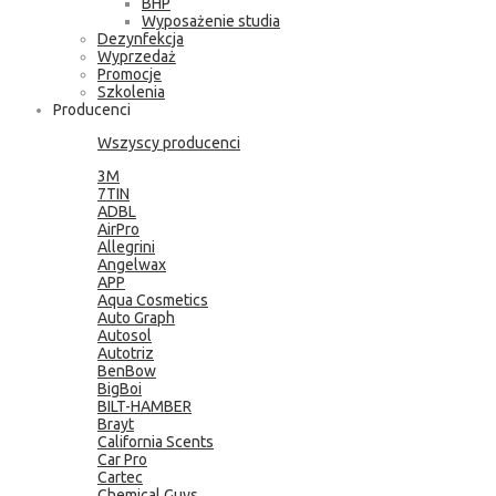
BHP
Wyposażenie studia
Dezynfekcja
Wyprzedaż
Promocje
Szkolenia
Producenci
Wszyscy producenci
3M
7TIN
ADBL
AirPro
Allegrini
Angelwax
APP
Aqua Cosmetics
Auto Graph
Autosol
Autotriz
BenBow
BigBoi
BILT-HAMBER
Brayt
California Scents
Car Pro
Cartec
Chemical Guys