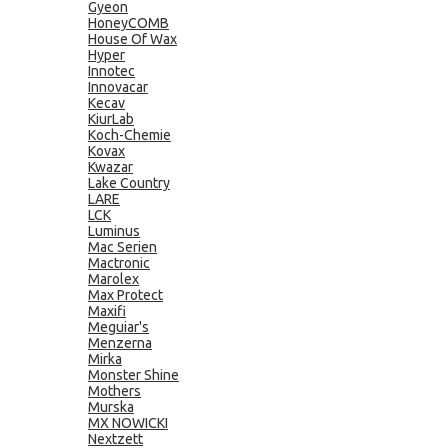
Gyeon
HoneyCOMB
House Of Wax
Hyper
Innotec
Innovacar
Kecav
KiurLab
Koch-Chemie
Kovax
Kwazar
Lake Country
LARE
LCK
Luminus
Mac Serien
Mactronic
Marolex
Max Protect
Maxifi
Meguiar's
Menzerna
Mirka
Monster Shine
Mothers
Murska
MX NOWICKI
Nextzett