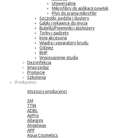
Uniwersalne
Mikrofibry do aplikacji powłok
Płyn do prania mikrofibr
Szczotki, pędzle i dustery
Gąbki i rękawice do mycia
Butelki/Pojemniki i atomizery
Torby i gadżety
Inne akcesoria
Wiadra i separatory brudu
Odzież
BHP
Wyposażenie studia
Dezynfekcja
Wyprzedaż
Promocje
Szkolenia
Producenci
Wszyscy producenci
3M
7TIN
ADBL
AirPro
Allegrini
Angelwax
APP
Aqua Cosmetics