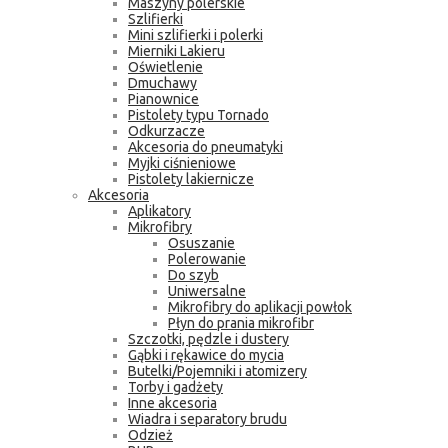
Maszyny polerskie
Szlifierki
Mini szlifierki i polerki
Mierniki Lakieru
Oświetlenie
Dmuchawy
Pianownice
Pistolety typu Tornado
Odkurzacze
Akcesoria do pneumatyki
Myjki ciśnieniowe
Pistolety lakiernicze
Akcesoria
Aplikatory
Mikrofibry
Osuszanie
Polerowanie
Do szyb
Uniwersalne
Mikrofibry do aplikacji powłok
Płyn do prania mikrofibr
Szczotki, pędzle i dustery
Gąbki i rękawice do mycia
Butelki/Pojemniki i atomizery
Torby i gadżety
Inne akcesoria
Wiadra i separatory brudu
Odzież