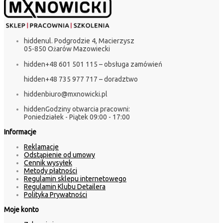
hidden
ul. Podgrodzie 4, Macierzysz
05-850 Ożarów Mazowiecki
hidden
+48 601 501 115 – obsługa zamówień
hidden
+48 735 977 717 – doradztwo
hidden
biuro@mxnowicki.pl
hidden
Godziny otwarcia pracowni:
Poniedziałek - Piątek 09:00 - 17:00
Informacje
Reklamacje
Odstąpienie od umowy
Cennik wysyłek
Metody płatności
Regulamin sklepu internetowego
Regulamin Klubu Detailera
Polityka Prywatności
Moje konto