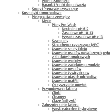
Profile zamknięte
Baranki i środki do podwozia
Smary i Preparaty czyszczące
Kosmetyki samochodowe
Pielęgnacja na zewnątrz
Mycie
Piany Pre-Wash
Neutralne pH 6-9
Zasadowe pH 10-13
Wysoko zasadowe pH >13
Szampony
Silna chemia czyszcząca (APC)
Usuwanie smoły i kleju
Usuwanie osadów metalicznych, pyłu
z klocków hamulcowych
Usuwanie wosków
Usuwanie zacieków po wodzie
Usuwanie owadów
Usuwanie żywicy drzew
Usuwanie ptasich odchodów
Usuwanie graffiti
Oczyszczanie powłok
Przygotowanie lakieru
Glinki
Cleanery
Glaze (odżywki)
Zabezpieczenie lakieru
Woski naturalne i hybrydowe