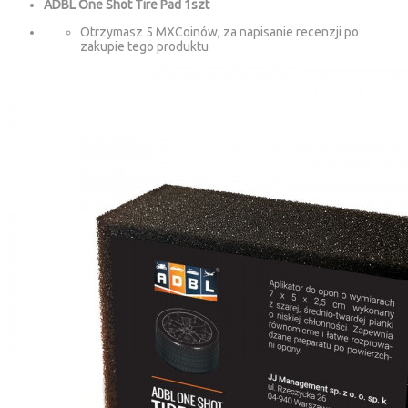
ADBL One Shot Tire Pad 1szt
Otrzymasz 5 MXCoinów, za napisanie recenzji po
zakupie tego produktu