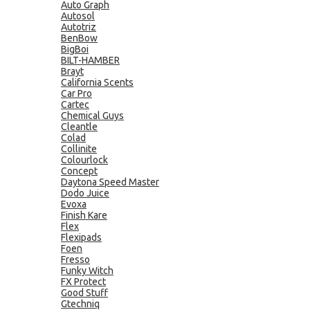
Auto Graph
Autosol
Autotriz
BenBow
BigBoi
BILT-HAMBER
Brayt
California Scents
Car Pro
Cartec
Chemical Guys
Cleantle
Colad
Collinite
Colourlock
Concept
Daytona Speed Master
Dodo Juice
Evoxa
Finish Kare
Flex
Flexipads
Foen
Fresso
Funky Witch
FX Protect
Good Stuff
Gtechniq