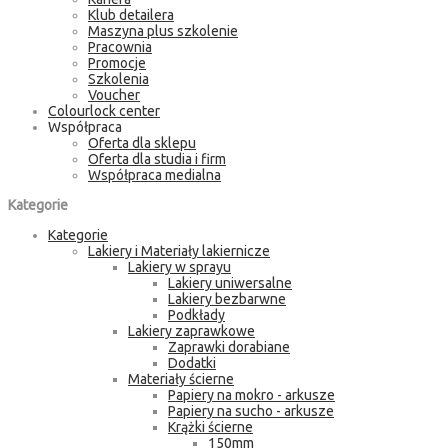
Klub detailera
Maszyna plus szkolenie
Pracownia
Promocje
Szkolenia
Voucher
Colourlock center
Współpraca
Oferta dla sklepu
Oferta dla studia i firm
Współpraca medialna
Kategorie
Kategorie
Lakiery i Materiały lakiernicze
Lakiery w sprayu
Lakiery uniwersalne
Lakiery bezbarwne
Podkłady
Lakiery zaprawkowe
Zaprawki dorabiane
Dodatki
Materiały ścierne
Papiery na mokro - arkusze
Papiery na sucho - arkusze
Krążki ścierne
150mm