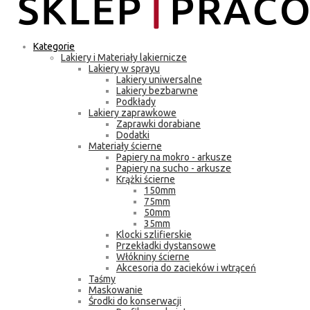
Kategorie
Lakiery i Materiały lakiernicze
Lakiery w sprayu
Lakiery uniwersalne
Lakiery bezbarwne
Podkłady
Lakiery zaprawkowe
Zaprawki dorabiane
Dodatki
Materiały ścierne
Papiery na mokro - arkusze
Papiery na sucho - arkusze
Krążki ścierne
150mm
75mm
50mm
35mm
Klocki szlifierskie
Przekładki dystansowe
Włókniny ścierne
Akcesoria do zacieków i wtrąceń
Taśmy
Maskowanie
Środki do konserwacji