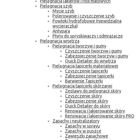
Pielęgnacja lakierów i folii matowych
Pielęgnacja szyb
Mycie szyb
Polerowanie i czyszczenie szyb
Powłoki hydrofobowe (niewidzialna
wycieraczka)
Antypara
Płyny do spryskiwaczy i odmrażacze
Pielęgnacja wnętrza
Pielęgnacja tworzyw i gumy
Czyszczenie tworzyw i gumy
Zabezpieczenie tworzyw i gumy
Quick Detailer do wnętrza
Pielęgnacja tapicerki materiałowej
Czyszczenie tapicerki
Zabezpieczenie tapicerki
Barwienie Tapicerki
Pielęgnacja tapicerki skórzanej
Zestawy do pielęgnacji skóry
Czyszczenie skóry
Zabezpieczenie skóry
Quick Detailer do skóry
Renowacja i lakierowanie skóry
Renowacja i lakierowanie skóry PRO
Zapachy i neutralizatory
Zapachy w sprayu
Zapachy w puszce
Zawieszki zapachowe