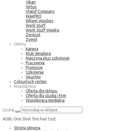
Vikan
Virtus
Vlatof Company
WaxPRO
Wheel Woolies
Work Stuff
Work Stuff Wiadra
Zentool
Zymöl
Oferty
Kariera
Klub detailera
Maszyna plus szkolenie
Pracownia
Promocje
Szkolenia
Voucher
Colourlock center
Współpraca
Oferta dla sklepu
Oferta dla studia i firm
Współpraca medialna
Szukaj
ADBL One Shot Tire Pad 1szt
Strona główna