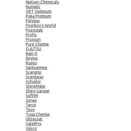
Nielsen Chemicals
Numatic
OPT Optimum
Poka Premium
Polytop
Poorboy's World
Pozostali
Profix
Proxxon
Pure Chemie
QJUTSU
Rain-X
Revive
Rupes
Santoemma
Scangrip
Scentway
Schuller
ShineMate
Shiny Garage
Soft99
Sonax
Tenzi
Tevo
Tuga Chemie
Ultracoat
ValetPro
Vasco