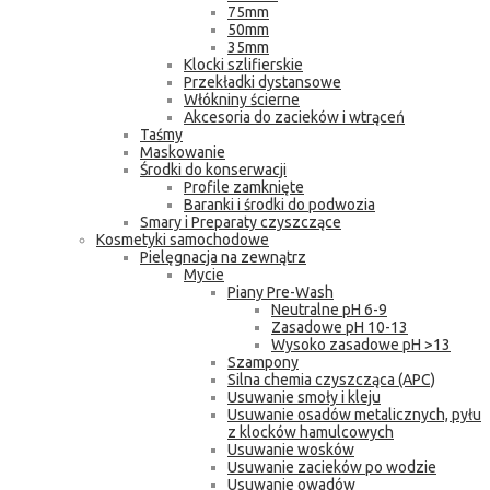
75mm
50mm
35mm
Klocki szlifierskie
Przekładki dystansowe
Włókniny ścierne
Akcesoria do zacieków i wtrąceń
Taśmy
Maskowanie
Środki do konserwacji
Profile zamknięte
Baranki i środki do podwozia
Smary i Preparaty czyszczące
Kosmetyki samochodowe
Pielęgnacja na zewnątrz
Mycie
Piany Pre-Wash
Neutralne pH 6-9
Zasadowe pH 10-13
Wysoko zasadowe pH >13
Szampony
Silna chemia czyszcząca (APC)
Usuwanie smoły i kleju
Usuwanie osadów metalicznych, pyłu
z klocków hamulcowych
Usuwanie wosków
Usuwanie zacieków po wodzie
Usuwanie owadów