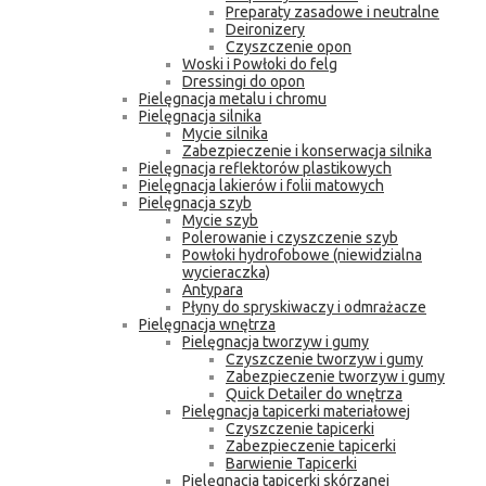
Preparaty zasadowe i neutralne
Deironizery
Czyszczenie opon
Woski i Powłoki do felg
Dressingi do opon
Pielęgnacja metalu i chromu
Pielęgnacja silnika
Mycie silnika
Zabezpieczenie i konserwacja silnika
Pielęgnacja reflektorów plastikowych
Pielęgnacja lakierów i folii matowych
Pielęgnacja szyb
Mycie szyb
Polerowanie i czyszczenie szyb
Powłoki hydrofobowe (niewidzialna
wycieraczka)
Antypara
Płyny do spryskiwaczy i odmrażacze
Pielęgnacja wnętrza
Pielęgnacja tworzyw i gumy
Czyszczenie tworzyw i gumy
Zabezpieczenie tworzyw i gumy
Quick Detailer do wnętrza
Pielęgnacja tapicerki materiałowej
Czyszczenie tapicerki
Zabezpieczenie tapicerki
Barwienie Tapicerki
Pielęgnacja tapicerki skórzanej