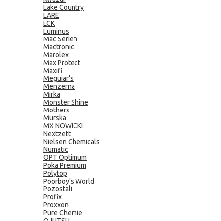
Lake Country
LARE
LCK
Luminus
Mac Serien
Mactronic
Marolex
Max Protect
Maxifi
Meguiar's
Menzerna
Mirka
Monster Shine
Mothers
Murska
MX NOWICKI
Nextzett
Nielsen Chemicals
Numatic
OPT Optimum
Poka Premium
Polytop
Poorboy's World
Pozostali
Profix
Proxxon
Pure Chemie
QJUTSU