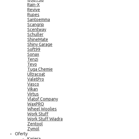
Rain-X
Revive
Rupes
Santoemma
Scangrip
Scentway
Schuller
ShineMate
Shiny Garage
Soft99
Sonax
Tenzi
Tevo
Tuga Chemie
Ultracoat
ValetPro
Vasco
Vikan
Virtus
Vlatof Company
WaxPRO
Wheel Woolies
Work Stuff
Work Stuff Wiadra
Zentool
Zymöl
Oferty
Kariera