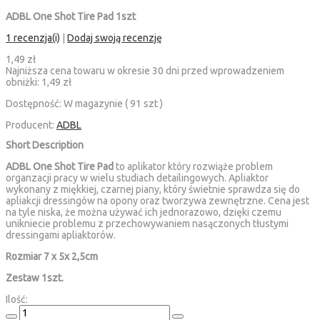
ADBL One Shot Tire Pad 1szt
1 recenzja(i)
|
Dodaj swoją recenzję
1,49 zł
Najniższa cena towaru w okresie 30 dni przed wprowadzeniem
obniżki:
1,49 zł
Dostępność:
W magazynie ( 91 szt )
Producent:
ADBL
Short Description
ADBL One Shot Tire Pad
to aplikator który rozwiąże problem
organzacji pracy w wielu studiach detailingowych. Apliaktor
wykonany z miękkiej, czarnej piany, który świetnie sprawdza się do
apliakcji dressingów na opony oraz tworzywa zewnętrzne. Cena jest
na tyle niska, że można używać ich jednorazowo, dzięki czemu
unikniecie problemu z przechowywaniem nasączonych tłustymi
dressingami apliaktorów.
Rozmiar 7 x 5x 2,5cm
Zestaw 1szt.
Ilość: