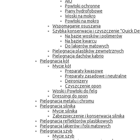
AIO
Powłoki ochronne
Piany hydrofobowe
Woski na mokro
Powłoki na mokro
Wspomaganie osuszania
Szybka konserwacja i czyszczenie "Quick Det
Na bazie wosków i polimerów
Na bazie kwarcu
Do lakierów matowych
Pielęgnacja plastików zewnętrznych
Pielęgnacja dachów kabrio
Pielęgnacja kół
Mycie kół
Preparaty kwasowe
Preparaty zasadowe i neutralne
Deironizery
Czyszczenie opon
Woski i Powłoki do felg
Dressingi do opon
Pielęgnacja metalu i chromu
Pielęgnacja silnika
Mycie silnika
Zabezpieczenie i konserwacja silnika
Pielęgnacja reflektorów plastikowych
Pielęgnacja lakierów i folii matowych
Pielęgnacja szyb
Mycie szyb