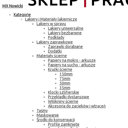
MX Nowicki
Kategorie
Lakiery i Materiały lakiernicze
Lakiery w sprayu
Lakiery uniwersalne
Lakiery bezbarwne
Podkłady
Lakiery zaprawkowe
Zaprawki dorabiane
Dodatki
Materiały ścierne
Papiery na mokro - arkusze
Papiery na sucho - arkusze
Krążki ścierne
150mm
75mm
50mm
35mm
Klocki szlifierskie
Przekładki dystansowe
Włókniny ścierne
Akcesoria do zacieków i wtrąceń
Taśmy
Maskowanie
Środki do konserwacji
Profile zamknięte