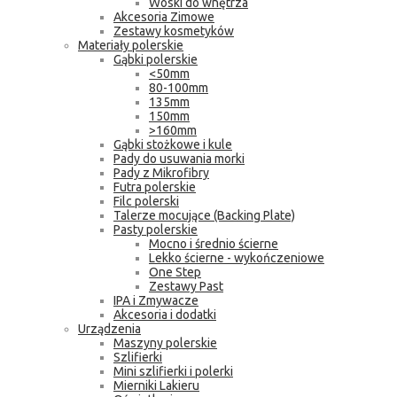
Woski do wnętrza
Akcesoria Zimowe
Zestawy kosmetyków
Materiały polerskie
Gąbki polerskie
<50mm
80-100mm
135mm
150mm
>160mm
Gąbki stożkowe i kule
Pady do usuwania morki
Pady z Mikrofibry
Futra polerskie
Filc polerski
Talerze mocujące (Backing Plate)
Pasty polerskie
Mocno i średnio ścierne
Lekko ścierne - wykończeniowe
One Step
Zestawy Past
IPA i Zmywacze
Akcesoria i dodatki
Urządzenia
Maszyny polerskie
Szlifierki
Mini szlifierki i polerki
Mierniki Lakieru