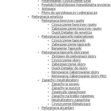
Polerowanie i czyszczenie szyb
Powłoki hydrofobowe (niewidzialna wycierac
Antypara
Płyny do spryskiwaczy i odmrażacze
Pielęgnacja wnętrza
Pielęgnacja tworzyw i gumy
Czyszczenie tworzyw i gumy
Zabezpieczenie tworzyw i gumy
Quick Detailer do wnętrza
Pielęgnacja tapicerki materiałowej
Czyszczenie tapicerki
Zabezpieczenie tapicerki
Barwienie Tapicerki
Pielęgnacja tapicerki skórzanej
Zestawy do pielęgnacji skóry
Czyszczenie skóry
Zabezpieczenie skóry
Quick Detailer do skóry
Renowacja i lakierowanie skóry
Renowacja i lakierowanie skóry PRO
Zapachy i neutralizatory
Zapachy w sprayu
Zapachy w puszce
Zawieszki zapachowe
Zapachy na kratkę nawiewu
Neutralizatory zapachów
Czyszczenie Klimatyzacji
Pielęgnacja alcantary