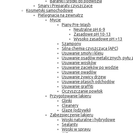
Baranki i środki do podwozia
Smary i Preparaty czyszczące
Kosmetyki samochodowe
Pielęgnacja na zewnątrz
Mycie
Piany Pre-Wash
Neutralne pH 6-9
Zasadowe pH 10-13
Wysoko zasadowe pH >13
Szampony
Silna chemia czyszcząca (APC)
Usuwanie smoły i kleju
Usuwanie osadów metalicznych, pyłu
Usuwanie wosków
Usuwanie zacieków po wodzie
Usuwanie owadów
Usuwanie żywicy drzew
Usuwanie ptasich odchodów
Usuwanie graffiti
Oczyszczanie powłok
Przygotowanie lakieru
Glinki
Cleanery
Glaze (odżywki)
Zabezpieczenie lakieru
Woski naturalne i hybrydowe
Sealanty
Woski w sprayu