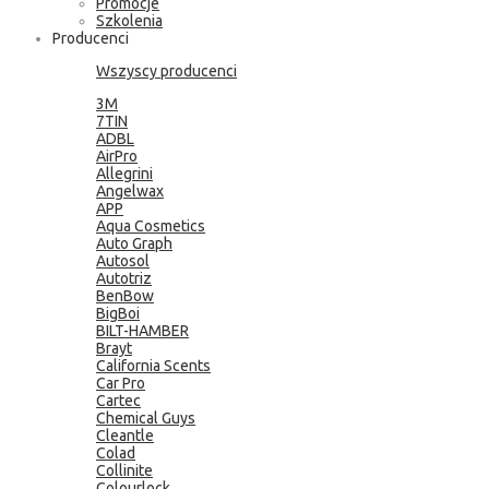
Promocje
Szkolenia
Producenci
Wszyscy producenci
3M
7TIN
ADBL
AirPro
Allegrini
Angelwax
APP
Aqua Cosmetics
Auto Graph
Autosol
Autotriz
BenBow
BigBoi
BILT-HAMBER
Brayt
California Scents
Car Pro
Cartec
Chemical Guys
Cleantle
Colad
Collinite
Colourlock