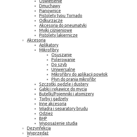
Oświetlenie
Dmuchawy
Pianownice
Pistolety typu Tornado
Odkurzacze
Akcesoria do pneumatyki
Myjki ciśnieniowe
Pistolety lakiernicze
Akcesoria
Aplikatory
Mikrofibry
Osuszanie
Polerowanie
Do szyb
Uniwersalne
Mikrofibry do aplikacji powłok
Płyn do prania mikrofibr
Szczotki, pędzle i dustery
Gąbki i rękawice do mycia
Butelki/Pojemniki i atomizery
Torby i gadżety
Inne akcesoria
Wiadra i separatory brudu
Odzież
BHP
Wyposażenie studia
Dezynfekcja
Wyprzedaż