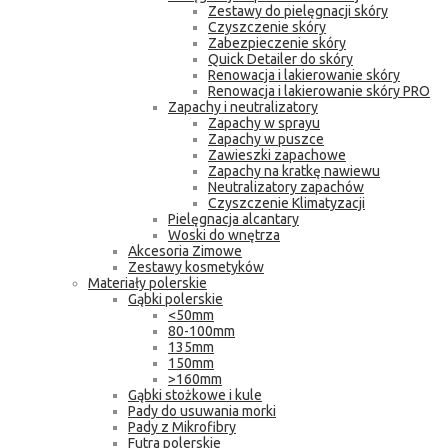
Zestawy do pielęgnacji skóry
Czyszczenie skóry
Zabezpieczenie skóry
Quick Detailer do skóry
Renowacja i lakierowanie skóry
Renowacja i lakierowanie skóry PRO
Zapachy i neutralizatory
Zapachy w sprayu
Zapachy w puszce
Zawieszki zapachowe
Zapachy na kratkę nawiewu
Neutralizatory zapachów
Czyszczenie Klimatyzacji
Pielęgnacja alcantary
Woski do wnętrza
Akcesoria Zimowe
Zestawy kosmetyków
Materiały polerskie
Gąbki polerskie
<50mm
80-100mm
135mm
150mm
>160mm
Gąbki stożkowe i kule
Pady do usuwania morki
Pady z Mikrofibry
Futra polerskie