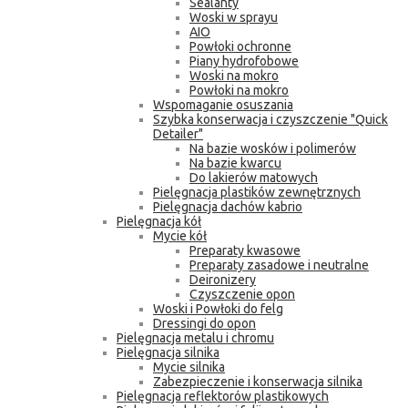
Sealanty
Woski w sprayu
AIO
Powłoki ochronne
Piany hydrofobowe
Woski na mokro
Powłoki na mokro
Wspomaganie osuszania
Szybka konserwacja i czyszczenie "Quick
Detailer"
Na bazie wosków i polimerów
Na bazie kwarcu
Do lakierów matowych
Pielęgnacja plastików zewnętrznych
Pielęgnacja dachów kabrio
Pielęgnacja kół
Mycie kół
Preparaty kwasowe
Preparaty zasadowe i neutralne
Deironizery
Czyszczenie opon
Woski i Powłoki do felg
Dressingi do opon
Pielęgnacja metalu i chromu
Pielęgnacja silnika
Mycie silnika
Zabezpieczenie i konserwacja silnika
Pielęgnacja reflektorów plastikowych