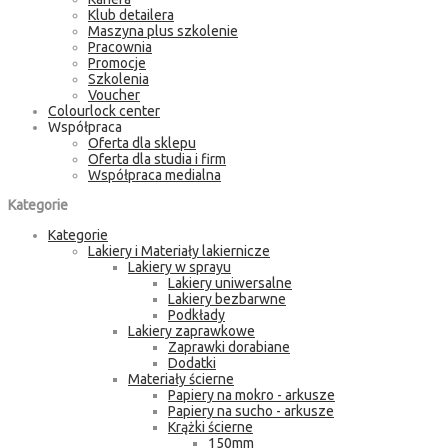
Klub detailera
Maszyna plus szkolenie
Pracownia
Promocje
Szkolenia
Voucher
Colourlock center
Współpraca
Oferta dla sklepu
Oferta dla studia i firm
Współpraca medialna
Kategorie
Kategorie
Lakiery i Materiały lakiernicze
Lakiery w sprayu
Lakiery uniwersalne
Lakiery bezbarwne
Podkłady
Lakiery zaprawkowe
Zaprawki dorabiane
Dodatki
Materiały ścierne
Papiery na mokro - arkusze
Papiery na sucho - arkusze
Krążki ścierne
150mm