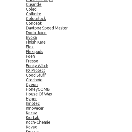
Cleantle
Colad
Collinite
Colourlock
Concept
Daytona Speed Master
Dodo Juice
Evoxa
Finish Kare
Flex
Flexipads
Foen
Fresso
Funky Witch
FX Protect
Good Stuff
Gtechniq
Gyeon
HoneyCOMB
House Of Wax
Hyper
Innotec
Innovacar
Kecav
KiurLab
Koch-Chemie
Kovax
Kwazar