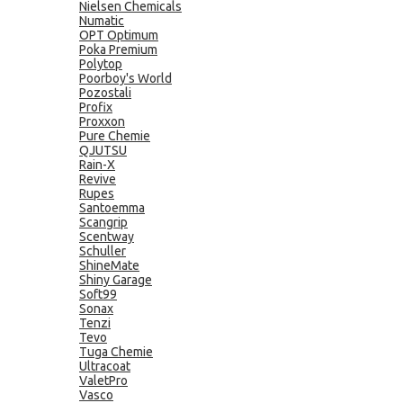
Nielsen Chemicals
Numatic
OPT Optimum
Poka Premium
Polytop
Poorboy's World
Pozostali
Profix
Proxxon
Pure Chemie
QJUTSU
Rain-X
Revive
Rupes
Santoemma
Scangrip
Scentway
Schuller
ShineMate
Shiny Garage
Soft99
Sonax
Tenzi
Tevo
Tuga Chemie
Ultracoat
ValetPro
Vasco