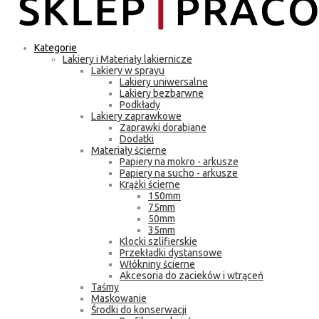
Kategorie
Lakiery i Materiały lakiernicze
Lakiery w sprayu
Lakiery uniwersalne
Lakiery bezbarwne
Podkłady
Lakiery zaprawkowe
Zaprawki dorabiane
Dodatki
Materiały ścierne
Papiery na mokro - arkusze
Papiery na sucho - arkusze
Krążki ścierne
150mm
75mm
50mm
35mm
Klocki szlifierskie
Przekładki dystansowe
Włókniny ścierne
Akcesoria do zacieków i wtrąceń
Taśmy
Maskowanie
Środki do konserwacji