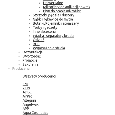
Uniwersalne
Mikrofibry do aplikacji powłok
Płyn do prania mikrofibr
Szczotki, pędzle i dustery
Gąbki i rękawice do mycia
Butelki/Pojemniki i atomizery
Torby i gadżety
Inne akcesoria
Wiadra i separatory brudu
Odzież
BHP
Wyposażenie studia
Dezynfekcja
Wyprzedaż
Promocje
Szkolenia
Producenci
Wszyscy producenci
3M
7TIN
ADBL
AirPro
Allegrini
Angelwax
APP
Aqua Cosmetics