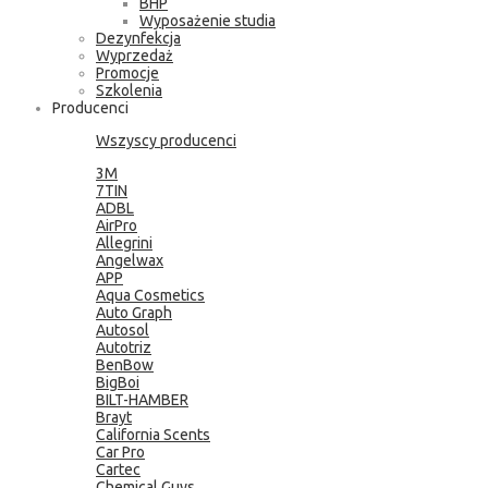
BHP
Wyposażenie studia
Dezynfekcja
Wyprzedaż
Promocje
Szkolenia
Producenci
Wszyscy producenci
3M
7TIN
ADBL
AirPro
Allegrini
Angelwax
APP
Aqua Cosmetics
Auto Graph
Autosol
Autotriz
BenBow
BigBoi
BILT-HAMBER
Brayt
California Scents
Car Pro
Cartec
Chemical Guys