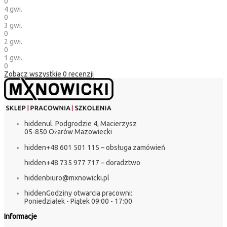
0
4 gwi.
0
3 gwi.
0
2 gwi.
0
1 gwi.
0
Zobacz wszystkie
0
recenzji
hidden
ul. Podgrodzie 4, Macierzysz
05-850 Ożarów Mazowiecki
hidden
+48 601 501 115 – obsługa zamówień
hidden
+48 735 977 717 – doradztwo
hidden
biuro@mxnowicki.pl
hidden
Godziny otwarcia pracowni:
Poniedziałek - Piątek 09:00 - 17:00
Informacje