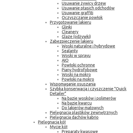
Usuwanie żywicy drzew
Usuwanie ptasich odchodów
Usuwanie graffiti
Oczyszczanie powłok
Przygotowanie lakieru
Glinki
Cleanery
Glaze (odżywki)
Zabezpieczenie lakieru
Woski naturalne i hybrydowe
Sealanty
Woski w sprayu
AIO
Powłoki ochronne
Piany hydrofobowe
Woski na mokro
Powłoki na mokro
Wspomaganie osuszania
Szybka konserwacja i czyszczenie "Quick
Detailer"
Na bazie wosków i polimerów
Na bazie kwarcu
Do lakierów matowych
Pielęgnacja plastików zewnętrznych
Pielęgnacja dachów kabrio
Pielęgnacja kół
Mycie kół
Preparaty kwasowe