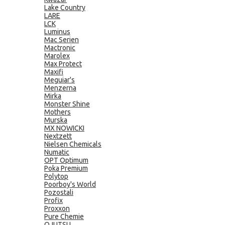
Lake Country
LARE
LCK
Luminus
Mac Serien
Mactronic
Marolex
Max Protect
Maxifi
Meguiar's
Menzerna
Mirka
Monster Shine
Mothers
Murska
MX NOWICKI
Nextzett
Nielsen Chemicals
Numatic
OPT Optimum
Poka Premium
Polytop
Poorboy's World
Pozostali
Profix
Proxxon
Pure Chemie
QJUTSU