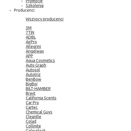
Promocje
Szkolenia
Producenci
Wszyscy producenci
3M
7TIN
ADBL
AirPro
Allegrini
Angelwax
APP
Aqua Cosmetics
Auto Graph
Autosol
Autotriz
BenBow
BigBoi
BILT-HAMBER
Brayt
California Scents
Car Pro
Cartec
Chemical Guys
Cleantle
Colad
Collinite
Colourlock