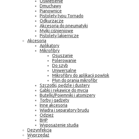
Oświetlenie
Dmuchawy
Pianownice
Pistolety typu Tornado
Odkurzacze
Akcesoria do pneumatyki
Myjki ciśnieniowe
Pistolety lakiernicze
Akcesoria
Aplikatory
Mikrofibry
Osuszanie
Polerowanie
Do szyb
Uniwersalne
Mikrofibry do aplikacji powłok
Płyn do prania mikrofibr
Szczotki, pędzle i dustery
Gąbki i rękawice do mycia
Butelki/Pojemniki i atomizery
Torby i gadżety
Inne akcesoria
Wiadra i separatory brudu
Odzież
BHP
Wyposażenie studia
Dezynfekcja
Wyprzedaż