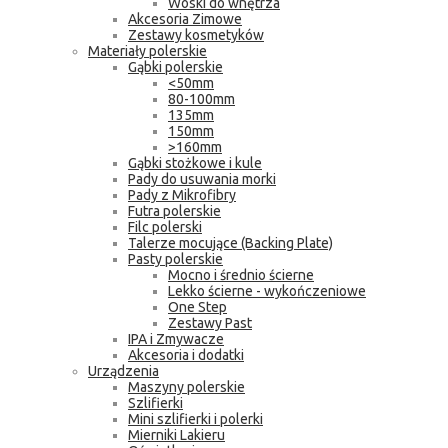
Woski do wnętrza
Akcesoria Zimowe
Zestawy kosmetyków
Materiały polerskie
Gąbki polerskie
<50mm
80-100mm
135mm
150mm
>160mm
Gąbki stożkowe i kule
Pady do usuwania morki
Pady z Mikrofibry
Futra polerskie
Filc polerski
Talerze mocujące (Backing Plate)
Pasty polerskie
Mocno i średnio ścierne
Lekko ścierne - wykończeniowe
One Step
Zestawy Past
IPA i Zmywacze
Akcesoria i dodatki
Urządzenia
Maszyny polerskie
Szlifierki
Mini szlifierki i polerki
Mierniki Lakieru