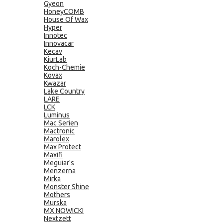
Gyeon
HoneyCOMB
House Of Wax
Hyper
Innotec
Innovacar
Kecav
KiurLab
Koch-Chemie
Kovax
Kwazar
Lake Country
LARE
LCK
Luminus
Mac Serien
Mactronic
Marolex
Max Protect
Maxifi
Meguiar's
Menzerna
Mirka
Monster Shine
Mothers
Murska
MX NOWICKI
Nextzett