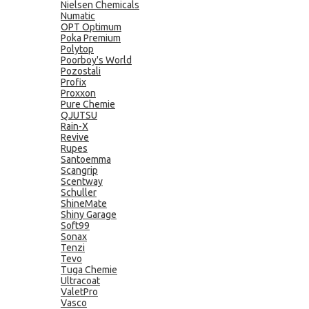
Nielsen Chemicals
Numatic
OPT Optimum
Poka Premium
Polytop
Poorboy's World
Pozostali
Profix
Proxxon
Pure Chemie
QJUTSU
Rain-X
Revive
Rupes
Santoemma
Scangrip
Scentway
Schuller
ShineMate
Shiny Garage
Soft99
Sonax
Tenzi
Tevo
Tuga Chemie
Ultracoat
ValetPro
Vasco