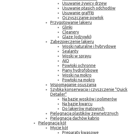
Usuwanie żywicy drzew
Usuwanie ptasich odchodów
Usuwanie graffiti
Oczyszczanie powłok
Przygotowanie lakieru
Glinki
Cleanery
Glaze (odżywki)
Zabezpieczenie lakieru
Woski naturalne i hybrydowe
Sealanty
Woski w sprayu
AIO
Powłoki ochronne
Piany hydrofobowe
Woski na mokro
Powłoki na mokro
Wspomaganie osuszania
Szybka konserwacja i czyszczenie "Quick
Detailer"
Na bazie wosków i polimerów
Na bazie kwarcu
Do lakierów matowych
Pielęgnacja plastików zewnętrznych
Pielęgnacja dachów kabrio
Pielęgnacja kół
Mycie kół
Preparaty kwasowe