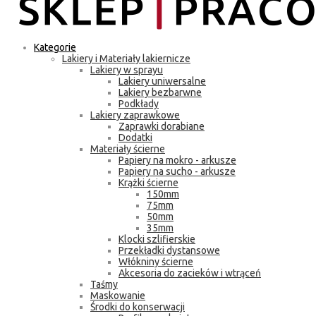
Kategorie
Lakiery i Materiały lakiernicze
Lakiery w sprayu
Lakiery uniwersalne
Lakiery bezbarwne
Podkłady
Lakiery zaprawkowe
Zaprawki dorabiane
Dodatki
Materiały ścierne
Papiery na mokro - arkusze
Papiery na sucho - arkusze
Krążki ścierne
150mm
75mm
50mm
35mm
Klocki szlifierskie
Przekładki dystansowe
Włókniny ścierne
Akcesoria do zacieków i wtrąceń
Taśmy
Maskowanie
Środki do konserwacji