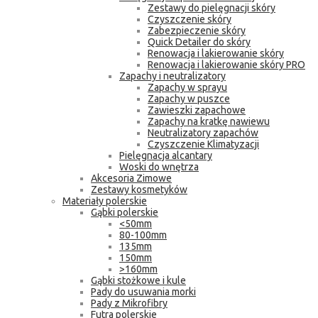
Zestawy do pielęgnacji skóry
Czyszczenie skóry
Zabezpieczenie skóry
Quick Detailer do skóry
Renowacja i lakierowanie skóry
Renowacja i lakierowanie skóry PRO
Zapachy i neutralizatory
Zapachy w sprayu
Zapachy w puszce
Zawieszki zapachowe
Zapachy na kratkę nawiewu
Neutralizatory zapachów
Czyszczenie Klimatyzacji
Pielęgnacja alcantary
Woski do wnętrza
Akcesoria Zimowe
Zestawy kosmetyków
Materiały polerskie
Gąbki polerskie
<50mm
80-100mm
135mm
150mm
>160mm
Gąbki stożkowe i kule
Pady do usuwania morki
Pady z Mikrofibry
Futra polerskie