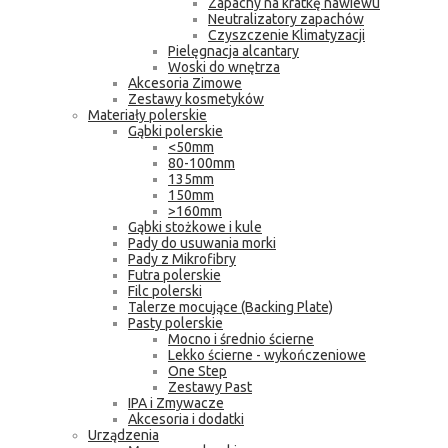
Zapachy na kratkę nawiewu
Neutralizatory zapachów
Czyszczenie Klimatyzacji
Pielęgnacja alcantary
Woski do wnętrza
Akcesoria Zimowe
Zestawy kosmetyków
Materiały polerskie
Gąbki polerskie
<50mm
80-100mm
135mm
150mm
>160mm
Gąbki stożkowe i kule
Pady do usuwania morki
Pady z Mikrofibry
Futra polerskie
Filc polerski
Talerze mocujące (Backing Plate)
Pasty polerskie
Mocno i średnio ścierne
Lekko ścierne - wykończeniowe
One Step
Zestawy Past
IPA i Zmywacze
Akcesoria i dodatki
Urządzenia