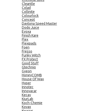
Cleantle
Colad
Collinite
Colourlock
Concept
Daytona Speed Master
Dodo Juice
Evoxa
Finish Kare
Flex
Flexipads
Foen
Fresso
Funky Witch
FX Protect
Good Stuff
Gtechniq
Gyeon
HoneyCOMB
House Of Wax
Hyper
Innotec
Innovacar
Kecav
KiurLab
Koch-Chemie
Kovax
Kwazar