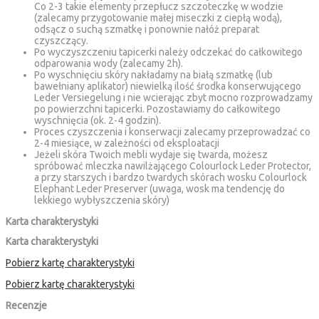
Co 2-3 takie elementy przepłucz szczoteczkę w wodzie
(zalecamy przygotowanie małej miseczki z ciepłą wodą),
odsącz o suchą szmatkę i ponownie nałóż preparat
czyszczący.
Po wyczyszczeniu tapicerki należy odczekać do całkowitego
odparowania wody (zalecamy 2h).
Po wyschnięciu skóry nakładamy na białą szmatkę (lub
bawełniany aplikator) niewielką ilość środka konserwującego
Leder Versiegelung i nie wcierając zbyt mocno rozprowadzamy
po powierzchni tapicerki. Pozostawiamy do całkowitego
wyschnięcia (ok. 2-4 godzin).
Proces czyszczenia i konserwacji zalecamy przeprowadzać co
2-4 miesiące, w zależności od eksploatacji
Jeżeli skóra Twoich mebli wydaje się twarda, możesz
spróbować mleczka nawilżającego Colourlock Leder Protector,
a przy starszych i bardzo twardych skórach wosku Colourlock
Elephant Leder Preserver (uwaga, wosk ma tendencję do
lekkiego wybłyszczenia skóry)
Karta charakterystyki
Karta charakterystyki
Pobierz kartę charakterystyki
Pobierz kartę charakterystyki
Recenzje