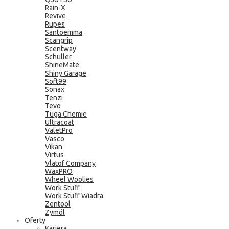
Rain-X
Revive
Rupes
Santoemma
Scangrip
Scentway
Schuller
ShineMate
Shiny Garage
Soft99
Sonax
Tenzi
Tevo
Tuga Chemie
Ultracoat
ValetPro
Vasco
Vikan
Virtus
Vlatof Company
WaxPRO
Wheel Woolies
Work Stuff
Work Stuff Wiadra
Zentool
Zymöl
Oferty
Kariera