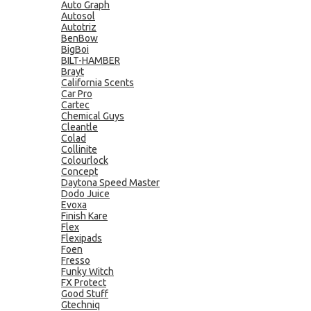
Auto Graph
Autosol
Autotriz
BenBow
BigBoi
BILT-HAMBER
Brayt
California Scents
Car Pro
Cartec
Chemical Guys
Cleantle
Colad
Collinite
Colourlock
Concept
Daytona Speed Master
Dodo Juice
Evoxa
Finish Kare
Flex
Flexipads
Foen
Fresso
Funky Witch
FX Protect
Good Stuff
Gtechniq