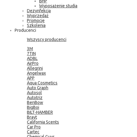
BHP
Wyposażenie studia
Dezynfekcja
Wyprzedaż
Promocje
Szkolenia
Producenci
Wszyscy producenci
3M
7TIN
ADBL
AirPro
Allegrini
Angelwax
APP
Aqua Cosmetics
Auto Graph
Autosol
Autotriz
BenBow
BigBoi
BILT-HAMBER
Brayt
California Scents
Car Pro
Cartec
Chemical Guys