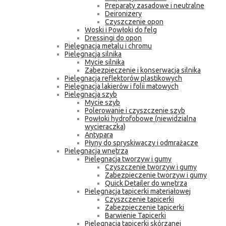
Preparaty zasadowe i neutralne
Deironizery
Czyszczenie opon
Woski i Powłoki do felg
Dressingi do opon
Pielęgnacja metalu i chromu
Pielęgnacja silnika
Mycie silnika
Zabezpieczenie i konserwacja silnika
Pielęgnacja reflektorów plastikowych
Pielęgnacja lakierów i folii matowych
Pielęgnacja szyb
Mycie szyb
Polerowanie i czyszczenie szyb
Powłoki hydrofobowe (niewidzialna
wycieraczka)
Antypara
Płyny do spryskiwaczy i odmrażacze
Pielęgnacja wnętrza
Pielęgnacja tworzyw i gumy
Czyszczenie tworzyw i gumy
Zabezpieczenie tworzyw i gumy
Quick Detailer do wnętrza
Pielęgnacja tapicerki materiałowej
Czyszczenie tapicerki
Zabezpieczenie tapicerki
Barwienie Tapicerki
Pielęgnacja tapicerki skórzanej