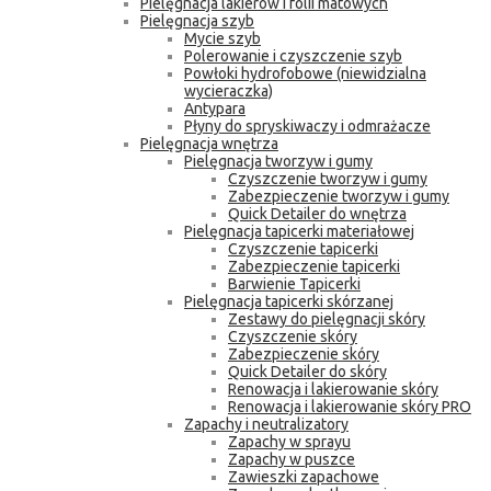
Pielęgnacja lakierów i folii matowych
Pielęgnacja szyb
Mycie szyb
Polerowanie i czyszczenie szyb
Powłoki hydrofobowe (niewidzialna
wycieraczka)
Antypara
Płyny do spryskiwaczy i odmrażacze
Pielęgnacja wnętrza
Pielęgnacja tworzyw i gumy
Czyszczenie tworzyw i gumy
Zabezpieczenie tworzyw i gumy
Quick Detailer do wnętrza
Pielęgnacja tapicerki materiałowej
Czyszczenie tapicerki
Zabezpieczenie tapicerki
Barwienie Tapicerki
Pielęgnacja tapicerki skórzanej
Zestawy do pielęgnacji skóry
Czyszczenie skóry
Zabezpieczenie skóry
Quick Detailer do skóry
Renowacja i lakierowanie skóry
Renowacja i lakierowanie skóry PRO
Zapachy i neutralizatory
Zapachy w sprayu
Zapachy w puszce
Zawieszki zapachowe