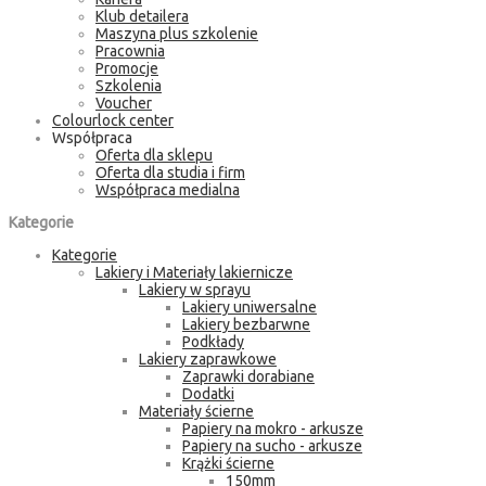
Klub detailera
Maszyna plus szkolenie
Pracownia
Promocje
Szkolenia
Voucher
Colourlock center
Współpraca
Oferta dla sklepu
Oferta dla studia i firm
Współpraca medialna
Kategorie
Kategorie
Lakiery i Materiały lakiernicze
Lakiery w sprayu
Lakiery uniwersalne
Lakiery bezbarwne
Podkłady
Lakiery zaprawkowe
Zaprawki dorabiane
Dodatki
Materiały ścierne
Papiery na mokro - arkusze
Papiery na sucho - arkusze
Krążki ścierne
150mm