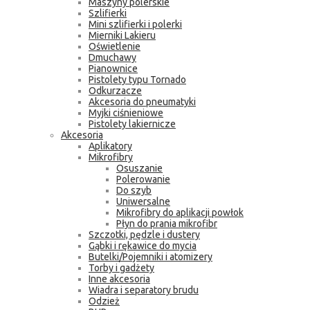
Maszyny polerskie
Szlifierki
Mini szlifierki i polerki
Mierniki Lakieru
Oświetlenie
Dmuchawy
Pianownice
Pistolety typu Tornado
Odkurzacze
Akcesoria do pneumatyki
Myjki ciśnieniowe
Pistolety lakiernicze
Akcesoria
Aplikatory
Mikrofibry
Osuszanie
Polerowanie
Do szyb
Uniwersalne
Mikrofibry do aplikacji powłok
Płyn do prania mikrofibr
Szczotki, pędzle i dustery
Gąbki i rękawice do mycia
Butelki/Pojemniki i atomizery
Torby i gadżety
Inne akcesoria
Wiadra i separatory brudu
Odzież