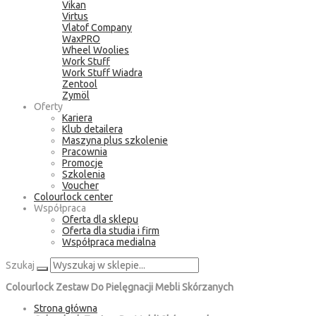
Vikan
Virtus
Vlatof Company
WaxPRO
Wheel Woolies
Work Stuff
Work Stuff Wiadra
Zentool
Zymöl
Oferty
Kariera
Klub detailera
Maszyna plus szkolenie
Pracownia
Promocje
Szkolenia
Voucher
Colourlock center
Współpraca
Oferta dla sklepu
Oferta dla studia i firm
Współpraca medialna
Szukaj
Colourlock Zestaw Do Pielęgnacji Mebli Skórzanych
Strona główna