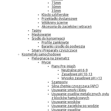
75mm
50mm
35mm
Klocki szlifierskie
Przekładki dystansowe
Włókniny ścierne
Akcesoria do zacieków i wtrąceń
Taśmy
Maskowanie
Środki do konserwacji
Profile zamknięte
Baranki i środki do podwozia
Smary i Preparaty czyszczące
Kosmetyki samochodowe
Pielęgnacja na zewnątrz
Mycie
Piany Pre-Wash
Neutralne pH 6-9
Zasadowe pH 10-13
Wysoko zasadowe pH >13
Szampony
Silna chemia czyszcząca (APC)
Usuwanie smoły i kleju
Usuwanie osadów metalicznych, pyłu
z klocków hamulcowych
Usuwanie wosków
Usuwanie zacieków po wodzie
Usuwanie owadów