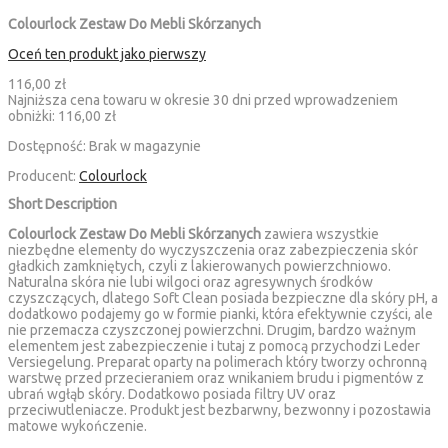
Colourlock Zestaw Do Mebli Skórzanych
Oceń ten produkt jako pierwszy
116,00 zł
Najniższa cena towaru w okresie 30 dni przed wprowadzeniem
obniżki:
116,00 zł
Dostępność:
Brak w magazynie
Producent:
Colourlock
Short Description
Colourlock Zestaw Do Mebli Skórzanych
zawiera wszystkie
niezbędne elementy do wyczyszczenia oraz zabezpieczenia skór
gładkich zamkniętych, czyli z lakierowanych powierzchniowo.
Naturalna skóra nie lubi wilgoci oraz agresywnych środków
czyszczących, dlatego Soft Clean posiada bezpieczne dla skóry pH, a
dodatkowo podajemy go w formie pianki, która efektywnie czyści, ale
nie przemacza czyszczonej powierzchni. Drugim, bardzo ważnym
elementem jest zabezpieczenie i tutaj z pomocą przychodzi Leder
Versiegelung. Preparat oparty na polimerach który tworzy ochronną
warstwę przed przecieraniem oraz wnikaniem brudu i pigmentów z
ubrań wgłąb skóry. Dodatkowo posiada filtry UV oraz
przeciwutleniacze. Produkt jest bezbarwny, bezwonny i pozostawia
matowe wykończenie.