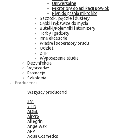
Uniwersalne
Mikrofibry do aplikacji powłok
Płyn do prania mikrofibr
Szczotki, pędzle i dustery
Gąbki i rękawice do mycia
Butelki/Pojemniki i atomizery
Torby i gadżety
Inne akcesoria
Wiadra i separatory brudu
Odzież
BHP
Wyposażenie studia
Dezynfekcja
Wyprzedaż
Promocje
Szkolenia
Producenci
Wszyscy producenci
3M
7TIN
ADBL
AirPro
Allegrini
Angelwax
APP
Aqua Cosmetics