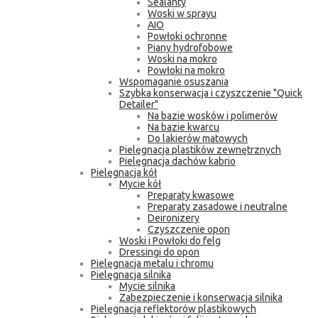
Sealanty
Woski w sprayu
AIO
Powłoki ochronne
Piany hydrofobowe
Woski na mokro
Powłoki na mokro
Wspomaganie osuszania
Szybka konserwacja i czyszczenie "Quick
Detailer"
Na bazie wosków i polimerów
Na bazie kwarcu
Do lakierów matowych
Pielęgnacja plastików zewnętrznych
Pielęgnacja dachów kabrio
Pielęgnacja kół
Mycie kół
Preparaty kwasowe
Preparaty zasadowe i neutralne
Deironizery
Czyszczenie opon
Woski i Powłoki do felg
Dressingi do opon
Pielęgnacja metalu i chromu
Pielęgnacja silnika
Mycie silnika
Zabezpieczenie i konserwacja silnika
Pielęgnacja reflektorów plastikowych