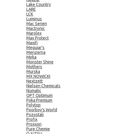
Lake Country
LARE
LCK
Luminus
Mac Serien
Mactronic
Marolex
Max Protect
Maxifi
Meguiar's
Menzerna
Mirka
Monster Shine
Mothers
Murska
MX NOWICKI
Nextzett
Nielsen Chemicals
Numatic
OPT Optimum
Poka Premium
Polytop
Poorboy's World
Pozostali
Profix
Proxxon
Pure Chemie
QJUTSU