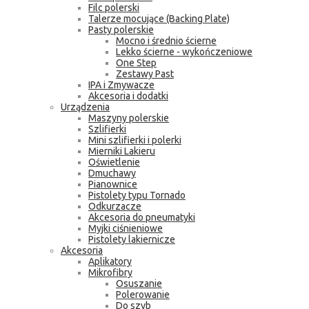
Filc polerski
Talerze mocujące (Backing Plate)
Pasty polerskie
Mocno i średnio ścierne
Lekko ścierne - wykończeniowe
One Step
Zestawy Past
IPA i Zmywacze
Akcesoria i dodatki
Urządzenia
Maszyny polerskie
Szlifierki
Mini szlifierki i polerki
Mierniki Lakieru
Oświetlenie
Dmuchawy
Pianownice
Pistolety typu Tornado
Odkurzacze
Akcesoria do pneumatyki
Myjki ciśnieniowe
Pistolety lakiernicze
Akcesoria
Aplikatory
Mikrofibry
Osuszanie
Polerowanie
Do szyb