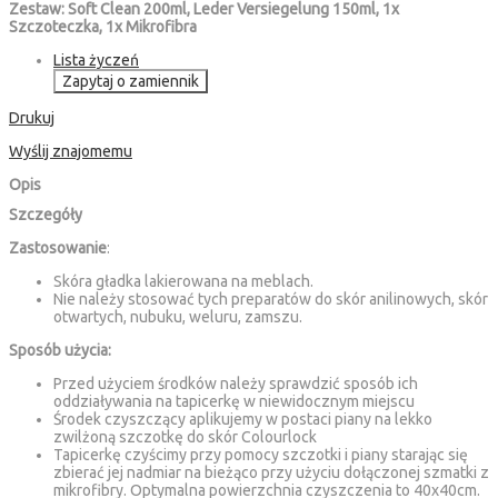
Zestaw: Soft Clean 200ml, Leder Versiegelung 150ml, 1x
Szczoteczka, 1x Mikrofibra
Lista życzeń
Zapytaj o zamiennik
Drukuj
Wyślij znajomemu
Opis
Szczegóły
Zastosowanie
:
Skóra gładka lakierowana na meblach.
Nie należy stosować tych preparatów do skór anilinowych, skór
otwartych, nubuku, weluru, zamszu.
Sposób użycia:
Przed użyciem środków należy sprawdzić sposób ich
oddziaływania na tapicerkę w niewidocznym miejscu
Środek czyszczący aplikujemy w postaci piany na lekko
zwilżoną szczotkę do skór Colourlock
Tapicerkę czyścimy przy pomocy szczotki i piany starając się
zbierać jej nadmiar na bieżąco przy użyciu dołączonej szmatki z
mikrofibry. Optymalna powierzchnia czyszczenia to 40x40cm.