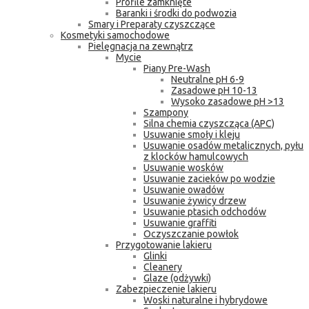
Profile zamknięte
Baranki i środki do podwozia
Smary i Preparaty czyszczące
Kosmetyki samochodowe
Pielęgnacja na zewnątrz
Mycie
Piany Pre-Wash
Neutralne pH 6-9
Zasadowe pH 10-13
Wysoko zasadowe pH >13
Szampony
Silna chemia czyszcząca (APC)
Usuwanie smoły i kleju
Usuwanie osadów metalicznych, pyłu
z klocków hamulcowych
Usuwanie wosków
Usuwanie zacieków po wodzie
Usuwanie owadów
Usuwanie żywicy drzew
Usuwanie ptasich odchodów
Usuwanie graffiti
Oczyszczanie powłok
Przygotowanie lakieru
Glinki
Cleanery
Glaze (odżywki)
Zabezpieczenie lakieru
Woski naturalne i hybrydowe