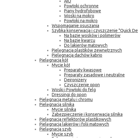
AIO
Powłoki ochronne
Piany hydrofobowe
Woski na mokro
Powłoki na mokro
Wspomaganie osuszania
Szybka konserwacja i czyszczenie "Quick Det
Na bazie wosków i polimerów
Na bazie kwarcu
Do lakierów matowych
Pielęgnacja plastików zewnętrznych
Pielęgnacja dachów kabrio
Pielęgnacja kół
Mycie kół
Preparaty kwasowe
Preparaty zasadowe i neutralne
Deironizery
Czyszczenie opon
Woski i Powłoki do felg
Dressingi do opon
Pielęgnacja metalu i chromu
Pielęgnacja silnika
Mycie silnika
Zabezpieczenie i konserwacja silnika
Pielęgnacja reflektorów plastikowych
Pielęgnacja lakierów i folii matowych
Pielęgnacja szyb
Mycie szyb