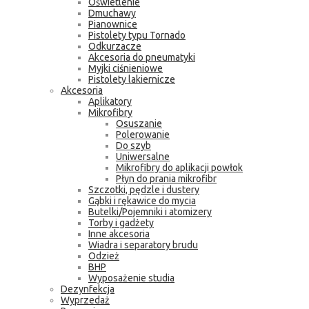
Oświetlenie
Dmuchawy
Pianownice
Pistolety typu Tornado
Odkurzacze
Akcesoria do pneumatyki
Myjki ciśnieniowe
Pistolety lakiernicze
Akcesoria
Aplikatory
Mikrofibry
Osuszanie
Polerowanie
Do szyb
Uniwersalne
Mikrofibry do aplikacji powłok
Płyn do prania mikrofibr
Szczotki, pędzle i dustery
Gąbki i rękawice do mycia
Butelki/Pojemniki i atomizery
Torby i gadżety
Inne akcesoria
Wiadra i separatory brudu
Odzież
BHP
Wyposażenie studia
Dezynfekcja
Wyprzedaż