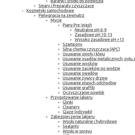
Baranki i środki do podwozia
Smary i Preparaty czyszczące
Kosmetyki samochodowe
Pielęgnacja na zewnątrz
Mycie
Piany Pre-Wash
Neutralne pH 6-9
Zasadowe pH 10-13
Wysoko zasadowe pH >13
Szampony
Silna chemia czyszcząca (APC)
Usuwanie smoły i kleju
Usuwanie osadów metalicznych, pyłu
Usuwanie wosków
Usuwanie zacieków po wodzie
Usuwanie owadów
Usuwanie żywicy drzew
Usuwanie ptasich odchodów
Usuwanie graffiti
Oczyszczanie powłok
Przygotowanie lakieru
Glinki
Cleanery
Glaze (odżywki)
Zabezpieczenie lakieru
Woski naturalne i hybrydowe
Sealanty
Woski w sprayu