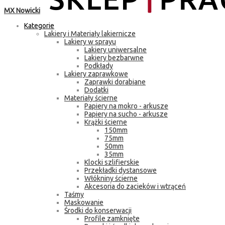
MX Nowicki
Kategorie
Lakiery i Materiały lakiernicze
Lakiery w sprayu
Lakiery uniwersalne
Lakiery bezbarwne
Podkłady
Lakiery zaprawkowe
Zaprawki dorabiane
Dodatki
Materiały ścierne
Papiery na mokro - arkusze
Papiery na sucho - arkusze
Krążki ścierne
150mm
75mm
50mm
35mm
Klocki szlifierskie
Przekładki dystansowe
Włókniny ścierne
Akcesoria do zacieków i wtrąceń
Taśmy
Maskowanie
Środki do konserwacji
Profile zamknięte