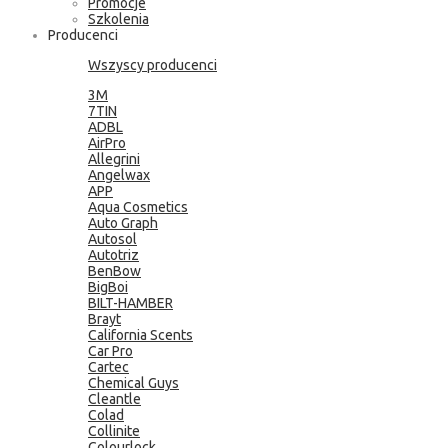
Promocje
Szkolenia
Producenci
Wszyscy producenci
3M
7TIN
ADBL
AirPro
Allegrini
Angelwax
APP
Aqua Cosmetics
Auto Graph
Autosol
Autotriz
BenBow
BigBoi
BILT-HAMBER
Brayt
California Scents
Car Pro
Cartec
Chemical Guys
Cleantle
Colad
Collinite
Colourlock