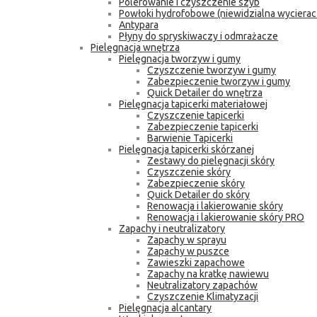
Polerowanie i czyszczenie szyb
Powłoki hydrofobowe (niewidzialna wycierac
Antypara
Płyny do spryskiwaczy i odmrażacze
Pielęgnacja wnętrza
Pielęgnacja tworzyw i gumy
Czyszczenie tworzyw i gumy
Zabezpieczenie tworzyw i gumy
Quick Detailer do wnętrza
Pielęgnacja tapicerki materiałowej
Czyszczenie tapicerki
Zabezpieczenie tapicerki
Barwienie Tapicerki
Pielęgnacja tapicerki skórzanej
Zestawy do pielęgnacji skóry
Czyszczenie skóry
Zabezpieczenie skóry
Quick Detailer do skóry
Renowacja i lakierowanie skóry
Renowacja i lakierowanie skóry PRO
Zapachy i neutralizatory
Zapachy w sprayu
Zapachy w puszce
Zawieszki zapachowe
Zapachy na kratkę nawiewu
Neutralizatory zapachów
Czyszczenie Klimatyzacji
Pielęgnacja alcantary