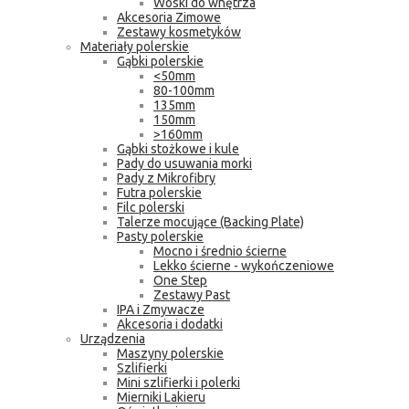
Woski do wnętrza
Akcesoria Zimowe
Zestawy kosmetyków
Materiały polerskie
Gąbki polerskie
<50mm
80-100mm
135mm
150mm
>160mm
Gąbki stożkowe i kule
Pady do usuwania morki
Pady z Mikrofibry
Futra polerskie
Filc polerski
Talerze mocujące (Backing Plate)
Pasty polerskie
Mocno i średnio ścierne
Lekko ścierne - wykończeniowe
One Step
Zestawy Past
IPA i Zmywacze
Akcesoria i dodatki
Urządzenia
Maszyny polerskie
Szlifierki
Mini szlifierki i polerki
Mierniki Lakieru