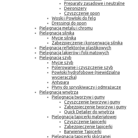
Preparaty zasadowe i neutralne
Deironizery
Czyszczenie opon
Woski i Powłoki do felg
Dressingi do opon
Pielęgnacja metalu i chromu
Pielęgnacja silnika
Mycie silnika
Zabezpieczenie i konserwacja silnika
Pielęgnacja reflektorów plastikowych
Pielęgnacja lakierów i folii matowych
Pielęgnacja szyb
Mycie szyb
Polerowanie i czyszczenie szyb
Powłoki hydrofobowe (niewidzialna
wycieraczka)
Antypara
Płyny do spryskiwaczy i odmrażacze
Pielęgnacja wnętrza
Pielęgnacja tworzyw i gumy
Czyszczenie tworzyw i gumy
Zabezpieczenie tworzyw i gumy
Quick Detailer do wnętrza
Pielęgnacja tapicerki materiałowej
Czyszczenie tapicerki
Zabezpieczenie tapicerki
Barwienie Tapicerki
Pielęgnacja tapicerki skórzanej