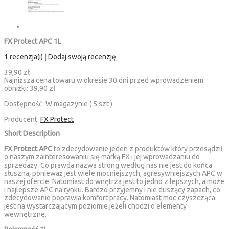
FX Protect APC 1L
1 recenzja(i)
|
Dodaj swoją recenzję
39,90 zł
Najniższa cena towaru w okresie 30 dni przed wprowadzeniem
obniżki:
39,90 zł
Dostępność:
W magazynie ( 5 szt )
Producent:
FX Protect
Short Description
FX Protect APC
to zdecydowanie jeden z produktów który przesądził
o naszym zainteresowaniu się marką FX i jej wprowadzaniu do
sprzedaży. Co prawda nazwa strong według nas nie jest do końca
słuszna, ponieważ jest wiele mocniejszych, agresywniejszych APC w
naszej ofercie. Natomiast do wnętrza jest to jedno z lepszych, a może
i najlepsze APC na rynku. Bardzo przyjemny i nie duszący zapach, co
zdecydowanie poprawia komfort pracy. Natomiast moc czyszcząca
jest na wystarczającym poziomie jeżeli chodzi o elementy
wewnętrzne.