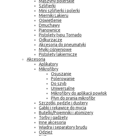
Maszyny polerskie
Szlifierki
Mini szlifierki i polerki
Mierniki Lakieru
Oświetlenie
Dmuchawy
Pianownice
Pistolety typu Tornado
Odkurzacze
Akcesoria do pneumatyki
Myjki ciśnieniowe
Pistolety lakiernicze
Akcesoria
Aplikatory
Mikrofibry
Osuszanie
Polerowanie
Do szyb
Uniwersalne
Mikrofibry do aplikacji powłok
Płyn do prania mikrofibr
Szczotki, pędzle i dustery
Gąbki i rękawice do mycia
Butelki/Pojemniki i atomizery
Torby i gadżety
Inne akcesoria
Wiadra i separatory brudu
Odzież