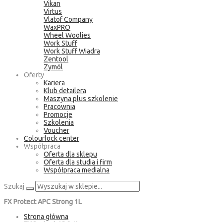
Vikan
Virtus
Vlatof Company
WaxPRO
Wheel Woolies
Work Stuff
Work Stuff Wiadra
Zentool
Zymöl
Oferty
Kariera
Klub detailera
Maszyna plus szkolenie
Pracownia
Promocje
Szkolenia
Voucher
Colourlock center
Współpraca
Oferta dla sklepu
Oferta dla studia i firm
Współpraca medialna
Szukaj
FX Protect APC Strong 1L
Strona główna