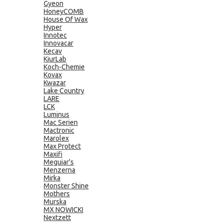
Gyeon
HoneyCOMB
House Of Wax
Hyper
Innotec
Innovacar
Kecav
KiurLab
Koch-Chemie
Kovax
Kwazar
Lake Country
LARE
LCK
Luminus
Mac Serien
Mactronic
Marolex
Max Protect
Maxifi
Meguiar's
Menzerna
Mirka
Monster Shine
Mothers
Murska
MX NOWICKI
Nextzett