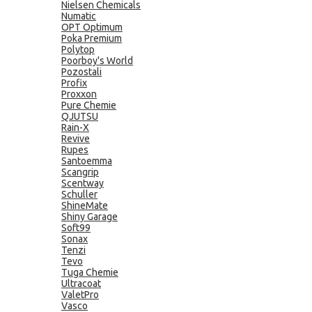
Nielsen Chemicals
Numatic
OPT Optimum
Poka Premium
Polytop
Poorboy's World
Pozostali
Profix
Proxxon
Pure Chemie
QJUTSU
Rain-X
Revive
Rupes
Santoemma
Scangrip
Scentway
Schuller
ShineMate
Shiny Garage
Soft99
Sonax
Tenzi
Tevo
Tuga Chemie
Ultracoat
ValetPro
Vasco