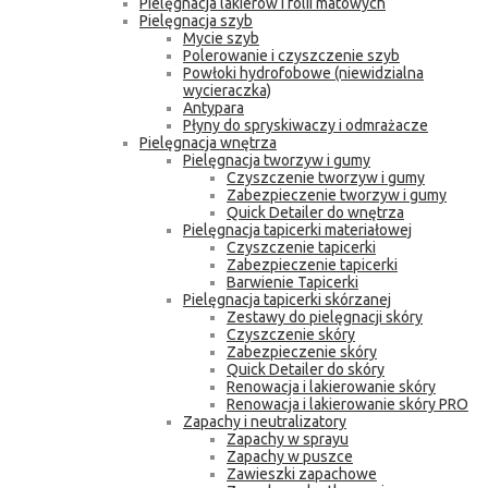
Pielęgnacja lakierów i folii matowych
Pielęgnacja szyb
Mycie szyb
Polerowanie i czyszczenie szyb
Powłoki hydrofobowe (niewidzialna
wycieraczka)
Antypara
Płyny do spryskiwaczy i odmrażacze
Pielęgnacja wnętrza
Pielęgnacja tworzyw i gumy
Czyszczenie tworzyw i gumy
Zabezpieczenie tworzyw i gumy
Quick Detailer do wnętrza
Pielęgnacja tapicerki materiałowej
Czyszczenie tapicerki
Zabezpieczenie tapicerki
Barwienie Tapicerki
Pielęgnacja tapicerki skórzanej
Zestawy do pielęgnacji skóry
Czyszczenie skóry
Zabezpieczenie skóry
Quick Detailer do skóry
Renowacja i lakierowanie skóry
Renowacja i lakierowanie skóry PRO
Zapachy i neutralizatory
Zapachy w sprayu
Zapachy w puszce
Zawieszki zapachowe