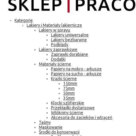
Kategorie
Lakiery i Materiały lakiernicze
Lakiery w sprayu
Lakiery uniwersalne
Lakiery bezbarwne
Podkłady
Lakiery zaprawkowe
Zaprawki dorabiane
Dodatki
Materiały ścierne
Papiery na mokro - arkusze
Papiery na sucho - arkusze
Krążki ścierne
150mm
75mm
50mm
35mm
Klocki szlifierskie
Przekładki dystansowe
Włókniny ścierne
Akcesoria do zacieków i wtrąceń
Taśmy
Maskowanie
Środki do konserwacji