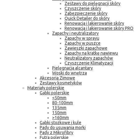
Zestawy do pielęgnacji skóry
Czyszczenie skóry
Zabezpieczenie skóry
Quick Detailer do skóry
Renowacja i lakierowanie skóry
Renowacja i lakierowanie skóry PRO
Zapachy i neutralizatory
Zapachy w sprayu
Zapachy w puszce
Zawieszki zapachowe
Zapachy na kratkę nawiewu
Neutralizatory zapachów
Czyszczenie Klimatyzacji
Pielęgnacja alcantary
Woski do wnętrza
Akcesoria Zimowe
Zestawy kosmetyków
Materiały polerskie
Gąbki polerskie
<50mm
80-100mm
135mm
150mm
>160mm
Gąbki stożkowe i kule
Pady do usuwania morki
Pady z Mikrofibry
Futra polerskie