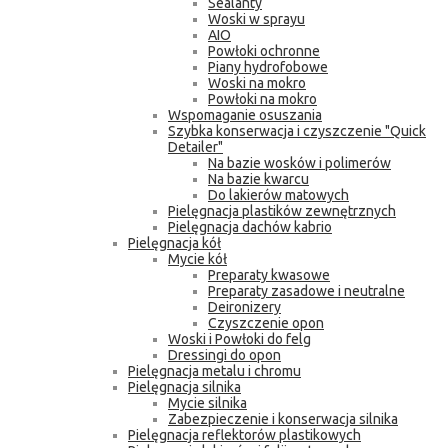
Sealanty
Woski w sprayu
AIO
Powłoki ochronne
Piany hydrofobowe
Woski na mokro
Powłoki na mokro
Wspomaganie osuszania
Szybka konserwacja i czyszczenie "Quick
Detailer"
Na bazie wosków i polimerów
Na bazie kwarcu
Do lakierów matowych
Pielęgnacja plastików zewnętrznych
Pielęgnacja dachów kabrio
Pielęgnacja kół
Mycie kół
Preparaty kwasowe
Preparaty zasadowe i neutralne
Deironizery
Czyszczenie opon
Woski i Powłoki do felg
Dressingi do opon
Pielęgnacja metalu i chromu
Pielęgnacja silnika
Mycie silnika
Zabezpieczenie i konserwacja silnika
Pielęgnacja reflektorów plastikowych