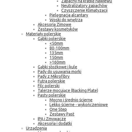
Zapachy na kratkę nawiewu
Neutralizatory zapachów
Czyszczenie Klimatyzacji
Pielęgnacja alcantary
Woski do wnętrza
Akcesoria Zimowe
Zestawy kosmetyków
Materiały polerskie
Gąbki polerskie
<50mm
80-100mm
135mm
150mm
>160mm
Gąbki stożkowe i kule
Pady do usuwania morki
Pady z Mikrofibry
Futra polerskie
Filc polerski
Talerze mocujące (Backing Plate)
Pasty polerskie
Mocno i średnio ścierne
Lekko ścierne - wykończeniowe
One Step
Zestawy Past
IPA i Zmywacze
Akcesoria i dodatki
Urządzenia