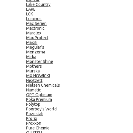
Lake Country
LARE
LCK
Luminus
Mac Serien
Mactronic
Marolex
Max Protect
Maxifi
Meguiar's
Menzerna
Mirka
Monster Shine
Mothers
Murska
MX NOWICKI
Nextzett
Nielsen Chemicals
Numatic
OPT Optimum
Poka Premium
Polytop
Poorboy's World
Pozostali
Profix
Proxxon
Pure Chemie
QJUTSU