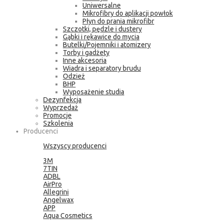
Uniwersalne
Mikrofibry do aplikacji powłok
Płyn do prania mikrofibr
Szczotki, pędzle i dustery
Gąbki i rękawice do mycia
Butelki/Pojemniki i atomizery
Torby i gadżety
Inne akcesoria
Wiadra i separatory brudu
Odzież
BHP
Wyposażenie studia
Dezynfekcja
Wyprzedaż
Promocje
Szkolenia
Producenci
Wszyscy producenci
3M
7TIN
ADBL
AirPro
Allegrini
Angelwax
APP
Aqua Cosmetics