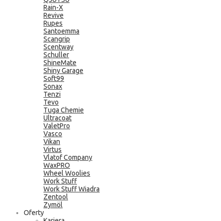
Rain-X
Revive
Rupes
Santoemma
Scangrip
Scentway
Schuller
ShineMate
Shiny Garage
Soft99
Sonax
Tenzi
Tevo
Tuga Chemie
Ultracoat
ValetPro
Vasco
Vikan
Virtus
Vlatof Company
WaxPRO
Wheel Woolies
Work Stuff
Work Stuff Wiadra
Zentool
Zymöl
Oferty
Kariera