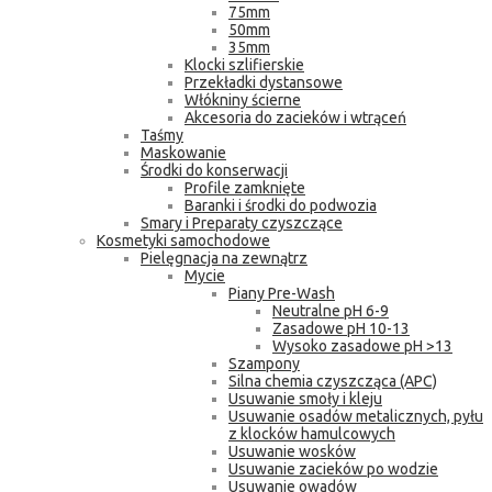
75mm
50mm
35mm
Klocki szlifierskie
Przekładki dystansowe
Włókniny ścierne
Akcesoria do zacieków i wtrąceń
Taśmy
Maskowanie
Środki do konserwacji
Profile zamknięte
Baranki i środki do podwozia
Smary i Preparaty czyszczące
Kosmetyki samochodowe
Pielęgnacja na zewnątrz
Mycie
Piany Pre-Wash
Neutralne pH 6-9
Zasadowe pH 10-13
Wysoko zasadowe pH >13
Szampony
Silna chemia czyszcząca (APC)
Usuwanie smoły i kleju
Usuwanie osadów metalicznych, pyłu
z klocków hamulcowych
Usuwanie wosków
Usuwanie zacieków po wodzie
Usuwanie owadów