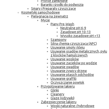
Profile zamknięte
Baranki i środki do podwozia
Smary i Preparaty czyszczące
Kosmetyki samochodowe
Pielęgnacja na zewnątrz
Mycie
Piany Pre-Wash
Neutralne pH 6-9
Zasadowe pH 10-13
Wysoko zasadowe pH >13
Szampony
Silna chemia czyszcząca (APC)
Usuwanie smoły i kleju
Usuwanie osadów metalicznych, pyłu
z klocków hamulcowych
Usuwanie wosków
Usuwanie zacieków po wodzie
Usuwanie owadów
Usuwanie żywicy drzew
Usuwanie ptasich odchodów
Usuwanie graffiti
Oczyszczanie powłok
Przygotowanie lakieru
Glinki
Cleanery
Glaze (odżywki)
Zabezpieczenie lakieru
Woski naturalne i hybrydowe