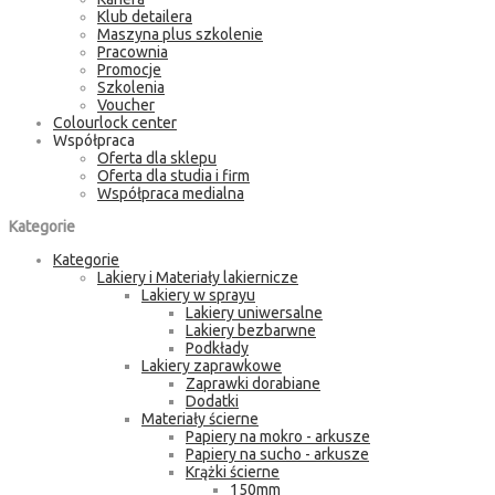
Klub detailera
Maszyna plus szkolenie
Pracownia
Promocje
Szkolenia
Voucher
Colourlock center
Współpraca
Oferta dla sklepu
Oferta dla studia i firm
Współpraca medialna
Kategorie
Kategorie
Lakiery i Materiały lakiernicze
Lakiery w sprayu
Lakiery uniwersalne
Lakiery bezbarwne
Podkłady
Lakiery zaprawkowe
Zaprawki dorabiane
Dodatki
Materiały ścierne
Papiery na mokro - arkusze
Papiery na sucho - arkusze
Krążki ścierne
150mm