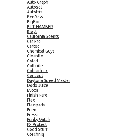
Auto Graph
Autosol
Autotriz
BenBow
BigBoi
BILT-HAMBER
Brayt
California Scents
Car Pro
Cartec
Chemical Guys
Cleantle
Colad
Collinite
Colourlock
Concept
Daytona Speed Master
Dodo Juice
Evoxa
Finish Kare
Flex
Flexipads
Foen
Fresso
Funky Witch
FX Protect
Good Stuff
Gtechniq