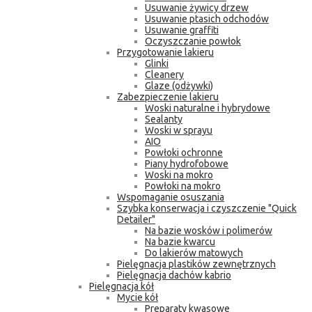
Usuwanie żywicy drzew
Usuwanie ptasich odchodów
Usuwanie graffiti
Oczyszczanie powłok
Przygotowanie lakieru
Glinki
Cleanery
Glaze (odżywki)
Zabezpieczenie lakieru
Woski naturalne i hybrydowe
Sealanty
Woski w sprayu
AIO
Powłoki ochronne
Piany hydrofobowe
Woski na mokro
Powłoki na mokro
Wspomaganie osuszania
Szybka konserwacja i czyszczenie "Quick
Detailer"
Na bazie wosków i polimerów
Na bazie kwarcu
Do lakierów matowych
Pielęgnacja plastików zewnętrznych
Pielęgnacja dachów kabrio
Pielęgnacja kół
Mycie kół
Preparaty kwasowe