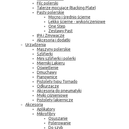
Filc polerski
Talerze mocujące (Backing Plate)
Pasty polerskie
Mocno i średnio ścierne
Lekko ścierne - wykończeniowe
One Step
Zestawy Past
IPA i Zmywacze
Akcesoria i dodatki
Urządzenia
Maszyny polerskie
Szlifierki
Mini szlifierki i polerki
Mierniki Lakieru
Oświetlenie
Dmuchawy
Pianownice
Pistolety typu Tornado
Odkurzacze
Akcesoria do pneumatyki
Myjki ciśnieniowe
Pistolety lakiernicze
Akcesoria
Aplikatory
Mikrofibry
Osuszanie
Polerowanie
Do szyb