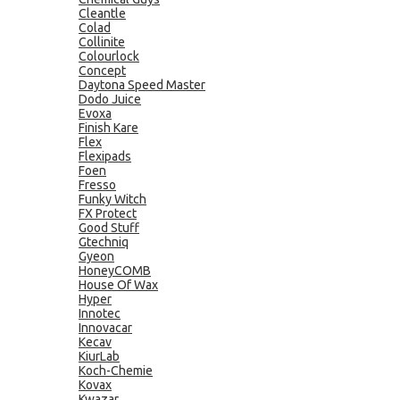
Cleantle
Colad
Collinite
Colourlock
Concept
Daytona Speed Master
Dodo Juice
Evoxa
Finish Kare
Flex
Flexipads
Foen
Fresso
Funky Witch
FX Protect
Good Stuff
Gtechniq
Gyeon
HoneyCOMB
House Of Wax
Hyper
Innotec
Innovacar
Kecav
KiurLab
Koch-Chemie
Kovax
Kwazar