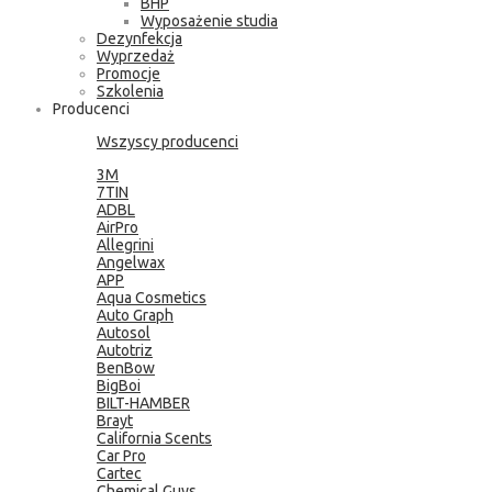
BHP
Wyposażenie studia
Dezynfekcja
Wyprzedaż
Promocje
Szkolenia
Producenci
Wszyscy producenci
3M
7TIN
ADBL
AirPro
Allegrini
Angelwax
APP
Aqua Cosmetics
Auto Graph
Autosol
Autotriz
BenBow
BigBoi
BILT-HAMBER
Brayt
California Scents
Car Pro
Cartec
Chemical Guys