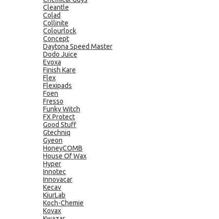
Cleantle
Colad
Collinite
Colourlock
Concept
Daytona Speed Master
Dodo Juice
Evoxa
Finish Kare
Flex
Flexipads
Foen
Fresso
Funky Witch
FX Protect
Good Stuff
Gtechniq
Gyeon
HoneyCOMB
House Of Wax
Hyper
Innotec
Innovacar
Kecav
KiurLab
Koch-Chemie
Kovax
Kwazar