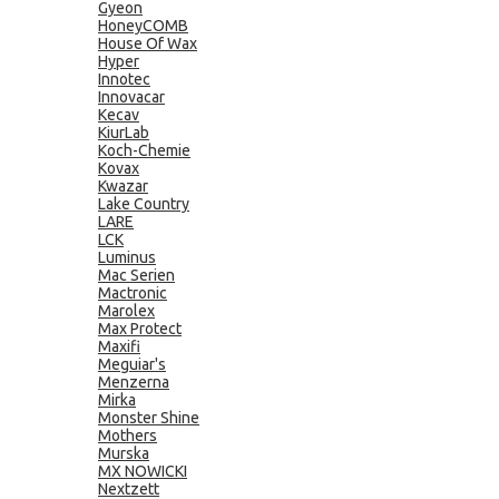
Gyeon
HoneyCOMB
House Of Wax
Hyper
Innotec
Innovacar
Kecav
KiurLab
Koch-Chemie
Kovax
Kwazar
Lake Country
LARE
LCK
Luminus
Mac Serien
Mactronic
Marolex
Max Protect
Maxifi
Meguiar's
Menzerna
Mirka
Monster Shine
Mothers
Murska
MX NOWICKI
Nextzett