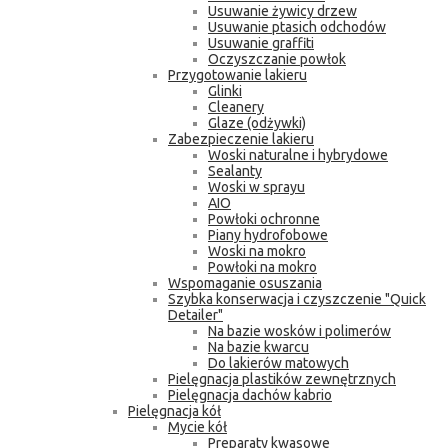
Usuwanie żywicy drzew
Usuwanie ptasich odchodów
Usuwanie graffiti
Oczyszczanie powłok
Przygotowanie lakieru
Glinki
Cleanery
Glaze (odżywki)
Zabezpieczenie lakieru
Woski naturalne i hybrydowe
Sealanty
Woski w sprayu
AIO
Powłoki ochronne
Piany hydrofobowe
Woski na mokro
Powłoki na mokro
Wspomaganie osuszania
Szybka konserwacja i czyszczenie "Quick
Detailer"
Na bazie wosków i polimerów
Na bazie kwarcu
Do lakierów matowych
Pielęgnacja plastików zewnętrznych
Pielęgnacja dachów kabrio
Pielęgnacja kół
Mycie kół
Preparaty kwasowe