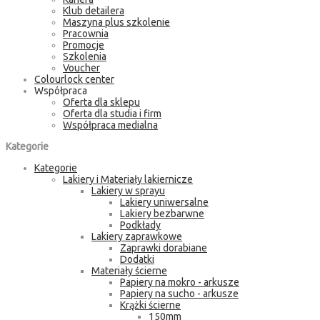
Klub detailera
Maszyna plus szkolenie
Pracownia
Promocje
Szkolenia
Voucher
Colourlock center
Współpraca
Oferta dla sklepu
Oferta dla studia i firm
Współpraca medialna
Kategorie
Kategorie
Lakiery i Materiały lakiernicze
Lakiery w sprayu
Lakiery uniwersalne
Lakiery bezbarwne
Podkłady
Lakiery zaprawkowe
Zaprawki dorabiane
Dodatki
Materiały ścierne
Papiery na mokro - arkusze
Papiery na sucho - arkusze
Krążki ścierne
150mm