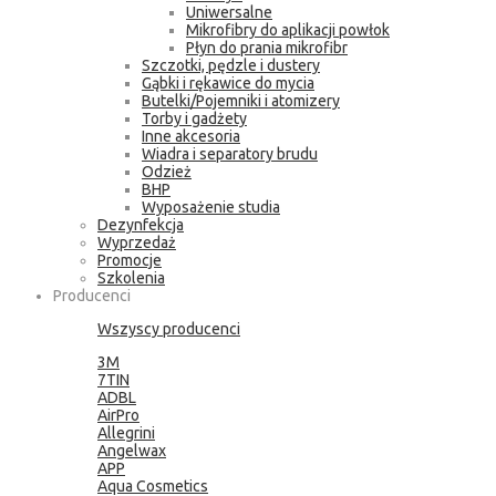
Uniwersalne
Mikrofibry do aplikacji powłok
Płyn do prania mikrofibr
Szczotki, pędzle i dustery
Gąbki i rękawice do mycia
Butelki/Pojemniki i atomizery
Torby i gadżety
Inne akcesoria
Wiadra i separatory brudu
Odzież
BHP
Wyposażenie studia
Dezynfekcja
Wyprzedaż
Promocje
Szkolenia
Producenci
Wszyscy producenci
3M
7TIN
ADBL
AirPro
Allegrini
Angelwax
APP
Aqua Cosmetics