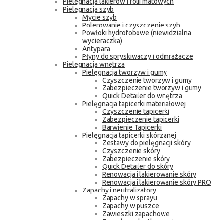
Pielęgnacja lakierów i folii matowych
Pielęgnacja szyb
Mycie szyb
Polerowanie i czyszczenie szyb
Powłoki hydrofobowe (niewidzialna
wycieraczka)
Antypara
Płyny do spryskiwaczy i odmrażacze
Pielęgnacja wnętrza
Pielęgnacja tworzyw i gumy
Czyszczenie tworzyw i gumy
Zabezpieczenie tworzyw i gumy
Quick Detailer do wnętrza
Pielęgnacja tapicerki materiałowej
Czyszczenie tapicerki
Zabezpieczenie tapicerki
Barwienie Tapicerki
Pielęgnacja tapicerki skórzanej
Zestawy do pielęgnacji skóry
Czyszczenie skóry
Zabezpieczenie skóry
Quick Detailer do skóry
Renowacja i lakierowanie skóry
Renowacja i lakierowanie skóry PRO
Zapachy i neutralizatory
Zapachy w sprayu
Zapachy w puszce
Zawieszki zapachowe