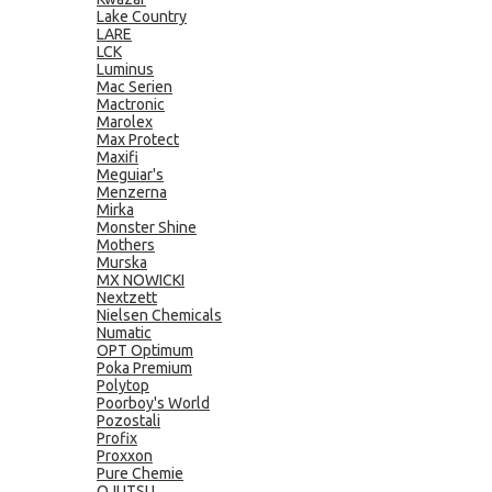
Lake Country
LARE
LCK
Luminus
Mac Serien
Mactronic
Marolex
Max Protect
Maxifi
Meguiar's
Menzerna
Mirka
Monster Shine
Mothers
Murska
MX NOWICKI
Nextzett
Nielsen Chemicals
Numatic
OPT Optimum
Poka Premium
Polytop
Poorboy's World
Pozostali
Profix
Proxxon
Pure Chemie
QJUTSU