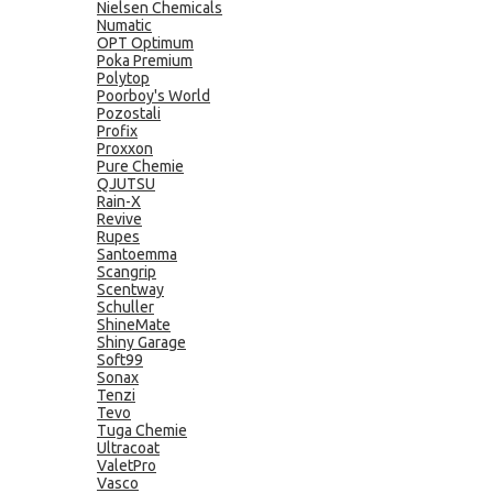
Nielsen Chemicals
Numatic
OPT Optimum
Poka Premium
Polytop
Poorboy's World
Pozostali
Profix
Proxxon
Pure Chemie
QJUTSU
Rain-X
Revive
Rupes
Santoemma
Scangrip
Scentway
Schuller
ShineMate
Shiny Garage
Soft99
Sonax
Tenzi
Tevo
Tuga Chemie
Ultracoat
ValetPro
Vasco