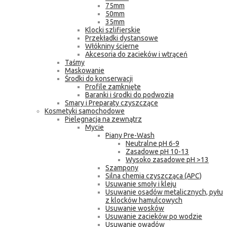
75mm
50mm
35mm
Klocki szlifierskie
Przekładki dystansowe
Włókniny ścierne
Akcesoria do zacieków i wtrąceń
Taśmy
Maskowanie
Środki do konserwacji
Profile zamknięte
Baranki i środki do podwozia
Smary i Preparaty czyszczące
Kosmetyki samochodowe
Pielęgnacja na zewnątrz
Mycie
Piany Pre-Wash
Neutralne pH 6-9
Zasadowe pH 10-13
Wysoko zasadowe pH >13
Szampony
Silna chemia czyszcząca (APC)
Usuwanie smoły i kleju
Usuwanie osadów metalicznych, pyłu
z klocków hamulcowych
Usuwanie wosków
Usuwanie zacieków po wodzie
Usuwanie owadów