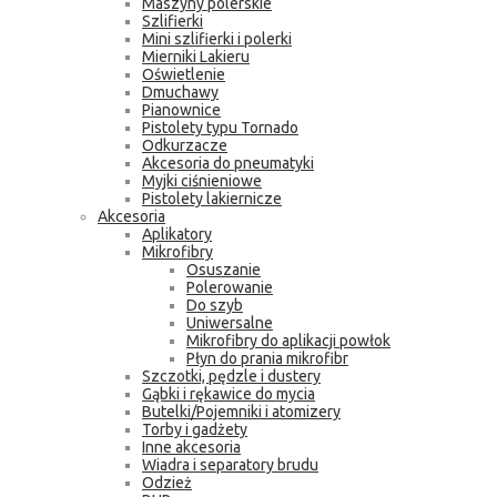
Maszyny polerskie
Szlifierki
Mini szlifierki i polerki
Mierniki Lakieru
Oświetlenie
Dmuchawy
Pianownice
Pistolety typu Tornado
Odkurzacze
Akcesoria do pneumatyki
Myjki ciśnieniowe
Pistolety lakiernicze
Akcesoria
Aplikatory
Mikrofibry
Osuszanie
Polerowanie
Do szyb
Uniwersalne
Mikrofibry do aplikacji powłok
Płyn do prania mikrofibr
Szczotki, pędzle i dustery
Gąbki i rękawice do mycia
Butelki/Pojemniki i atomizery
Torby i gadżety
Inne akcesoria
Wiadra i separatory brudu
Odzież