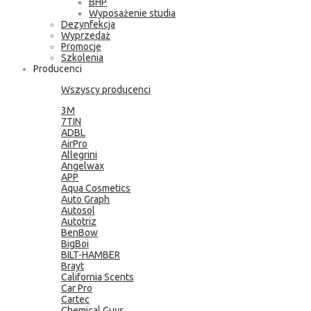
BHP
Wyposażenie studia
Dezynfekcja
Wyprzedaż
Promocje
Szkolenia
Producenci
Wszyscy producenci
3M
7TIN
ADBL
AirPro
Allegrini
Angelwax
APP
Aqua Cosmetics
Auto Graph
Autosol
Autotriz
BenBow
BigBoi
BILT-HAMBER
Brayt
California Scents
Car Pro
Cartec
Chemical Guys