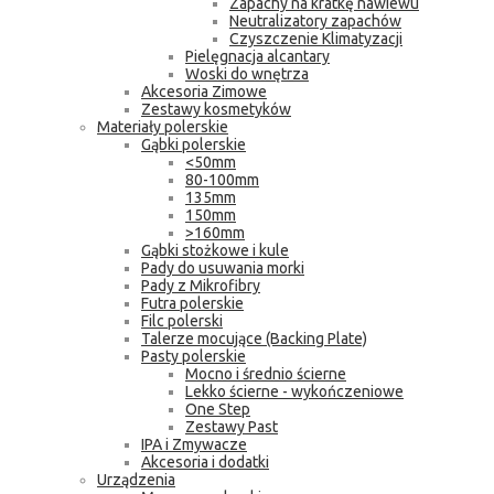
Zapachy na kratkę nawiewu
Neutralizatory zapachów
Czyszczenie Klimatyzacji
Pielęgnacja alcantary
Woski do wnętrza
Akcesoria Zimowe
Zestawy kosmetyków
Materiały polerskie
Gąbki polerskie
<50mm
80-100mm
135mm
150mm
>160mm
Gąbki stożkowe i kule
Pady do usuwania morki
Pady z Mikrofibry
Futra polerskie
Filc polerski
Talerze mocujące (Backing Plate)
Pasty polerskie
Mocno i średnio ścierne
Lekko ścierne - wykończeniowe
One Step
Zestawy Past
IPA i Zmywacze
Akcesoria i dodatki
Urządzenia