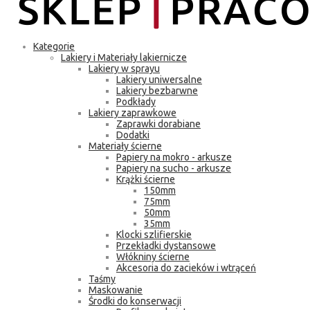
Kategorie
Lakiery i Materiały lakiernicze
Lakiery w sprayu
Lakiery uniwersalne
Lakiery bezbarwne
Podkłady
Lakiery zaprawkowe
Zaprawki dorabiane
Dodatki
Materiały ścierne
Papiery na mokro - arkusze
Papiery na sucho - arkusze
Krążki ścierne
150mm
75mm
50mm
35mm
Klocki szlifierskie
Przekładki dystansowe
Włókniny ścierne
Akcesoria do zacieków i wtrąceń
Taśmy
Maskowanie
Środki do konserwacji