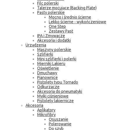
Filc polerski
Talerze mocujące (Backing Plate)
Pasty polerskie
Mocno i średnio ścierne
Lekko ścierne - wykończeniowe
One Step
Zestawy Past
IPA i Zmywacze
Akcesoria i dodatki
Urządzenia
Maszyny polerskie
Szlifierki
Mini szlifierki i polerki
Mierniki Lakieru
Oświetlenie
Dmuchawy
Pianownice
Pistolety typu Tornado
Odkurzacze
Akcesoria do pneumatyki
Myjki ciśnieniowe
Pistolety lakiernicze
Akcesoria
Aplikatory
Mikrofibry
Osuszanie
Polerowanie
Do szyb