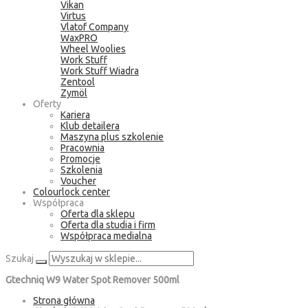
Vikan
Virtus
Vlatof Company
WaxPRO
Wheel Woolies
Work Stuff
Work Stuff Wiadra
Zentool
Zymöl
Oferty
Kariera
Klub detailera
Maszyna plus szkolenie
Pracownia
Promocje
Szkolenia
Voucher
Colourlock center
Współpraca
Oferta dla sklepu
Oferta dla studia i firm
Współpraca medialna
Szukaj
Gtechniq W9 Water Spot Remover 500ml
Strona główna