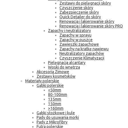
Zestawy do pielęgnacji skóry
Czyszczenie skóry
Zabezpieczenie skóry
Quick Detailer do skóry
Renowacja i lakierowanie skóry
Renowacja i lakierowanie skóry PRO
Zapachy i neutralizatory
Zapachy w sprayu
Zapachy w puszce
Zawieszki zapachowe
Zapachy na kratkę nawiewu
Neutralizatory zapachów
Czyszczenie Klimatyzacji
Pielęgnacja alcantary
Woski do wnętrza
Akcesoria Zimowe
Zestawy kosmetyków
Materiały polerskie
Gąbki polerskie
<50mm
80-100mm
135mm
150mm
>160mm
Gąbki stożkowe i kule
Pady do usuwania morki
Pady z Mikrofibry
Futra polerskie