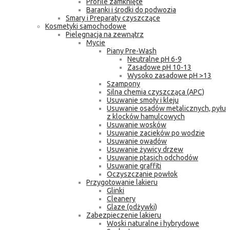
Profile zamknięte
Baranki i środki do podwozia
Smary i Preparaty czyszczące
Kosmetyki samochodowe
Pielęgnacja na zewnątrz
Mycie
Piany Pre-Wash
Neutralne pH 6-9
Zasadowe pH 10-13
Wysoko zasadowe pH >13
Szampony
Silna chemia czyszcząca (APC)
Usuwanie smoły i kleju
Usuwanie osadów metalicznych, pyłu
z klocków hamulcowych
Usuwanie wosków
Usuwanie zacieków po wodzie
Usuwanie owadów
Usuwanie żywicy drzew
Usuwanie ptasich odchodów
Usuwanie graffiti
Oczyszczanie powłok
Przygotowanie lakieru
Glinki
Cleanery
Glaze (odżywki)
Zabezpieczenie lakieru
Woski naturalne i hybrydowe