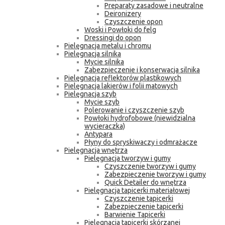
Preparaty zasadowe i neutralne
Deironizery
Czyszczenie opon
Woski i Powłoki do felg
Dressingi do opon
Pielęgnacja metalu i chromu
Pielęgnacja silnika
Mycie silnika
Zabezpieczenie i konserwacja silnika
Pielęgnacja reflektorów plastikowych
Pielęgnacja lakierów i folii matowych
Pielęgnacja szyb
Mycie szyb
Polerowanie i czyszczenie szyb
Powłoki hydrofobowe (niewidzialna
wycieraczka)
Antypara
Płyny do spryskiwaczy i odmrażacze
Pielęgnacja wnętrza
Pielęgnacja tworzyw i gumy
Czyszczenie tworzyw i gumy
Zabezpieczenie tworzyw i gumy
Quick Detailer do wnętrza
Pielęgnacja tapicerki materiałowej
Czyszczenie tapicerki
Zabezpieczenie tapicerki
Barwienie Tapicerki
Pielęgnacja tapicerki skórzanej