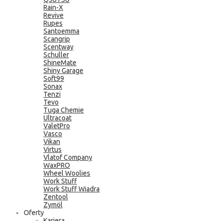
Rain-X
Revive
Rupes
Santoemma
Scangrip
Scentway
Schuller
ShineMate
Shiny Garage
Soft99
Sonax
Tenzi
Tevo
Tuga Chemie
Ultracoat
ValetPro
Vasco
Vikan
Virtus
Vlatof Company
WaxPRO
Wheel Woolies
Work Stuff
Work Stuff Wiadra
Zentool
Zymöl
Oferty
Kariera