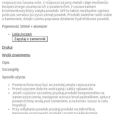
rozpuszcza i usuwa sole. 2 rozpuszcza jony metali i daje możliwość
bezpiecznego usunięcia ich z powierzchni. 3 usuwa kamień
krzemionkowy który zatyka powłoki. W9 to także niezbędne ogniwo
podczas serwisu (oczyszczenia) powłok. Produkt świetnie radzi sobie
z kamieniem, dzięki czemu poprawia działanie hydrofobowe powłok.
Pojemność 500ml + atomizer
Lista życzeń
Zapytaj o zamiennik
Drukuj
Wyślij znajomemu
Opis
Szczegóły
Sposób użycia:
Powierzchnia musi być wcześniej umyta i wysuszona
Przed użyciem dobrze wstrząśnij i załóż rękawiczki
Jeżeli czyścisz szczeliny pryskaj produkt bezpośrednio na
zanieczyszczenia, następnie wzrusz brud pędzelkiem, spłucz
powierzchnię wodą pod ciśnieniem, a na koniec osusz w celu
inspekcji
Przy odtykaniu powłok pryskaj produkt na mikrofibrę.
Następnie rozprowadź produkt i przetrzyj kilkukrotnie