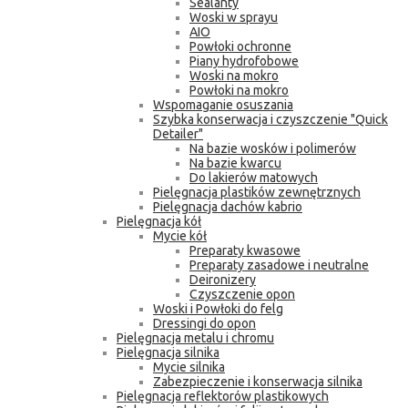
Sealanty
Woski w sprayu
AIO
Powłoki ochronne
Piany hydrofobowe
Woski na mokro
Powłoki na mokro
Wspomaganie osuszania
Szybka konserwacja i czyszczenie "Quick
Detailer"
Na bazie wosków i polimerów
Na bazie kwarcu
Do lakierów matowych
Pielęgnacja plastików zewnętrznych
Pielęgnacja dachów kabrio
Pielęgnacja kół
Mycie kół
Preparaty kwasowe
Preparaty zasadowe i neutralne
Deironizery
Czyszczenie opon
Woski i Powłoki do felg
Dressingi do opon
Pielęgnacja metalu i chromu
Pielęgnacja silnika
Mycie silnika
Zabezpieczenie i konserwacja silnika
Pielęgnacja reflektorów plastikowych