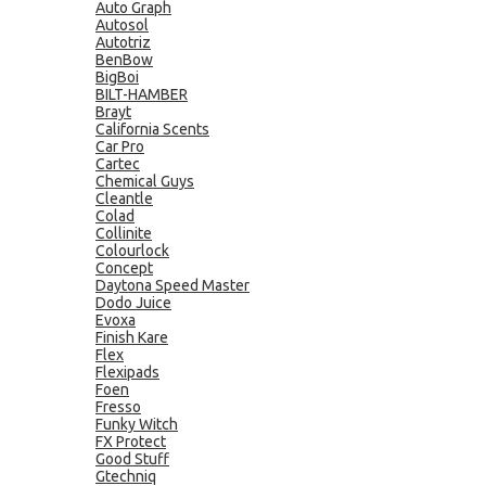
Auto Graph
Autosol
Autotriz
BenBow
BigBoi
BILT-HAMBER
Brayt
California Scents
Car Pro
Cartec
Chemical Guys
Cleantle
Colad
Collinite
Colourlock
Concept
Daytona Speed Master
Dodo Juice
Evoxa
Finish Kare
Flex
Flexipads
Foen
Fresso
Funky Witch
FX Protect
Good Stuff
Gtechniq