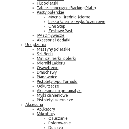
Filc polerski
Talerze mocujące (Backing Plate)
Pasty polerskie
Mocno i średnio ścierne
Lekko ścierne - wykończeniowe
One Step
Zestawy Past
IPA i Zmywacze
Akcesoria i dodatki
Urządzenia
Maszyny polerskie
Szlifierki
Mini szlifierki i polerki
Mierniki Lakieru
Oświetlenie
Dmuchawy
Pianownice
Pistolety typu Tornado
Odkurzacze
Akcesoria do pneumatyki
Myjki ciśnieniowe
Pistolety lakiernicze
Akcesoria
Aplikatory
Mikrofibry
Osuszanie
Polerowanie
Do szyb