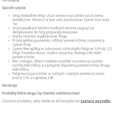
Szczegóły
Sposób użycia:
Umyj dokładnie felgi. Usuń smołę oraz zanieczyszczenia
metaliczne. Możesz w tym celu zastosować Gyeon Iron oraz
Tar
W przypadkach bardzo trudnych można sięgnąć po
dedykowane do felg preparaty kwasowe
Warto również wyglinkować felgę
Przed aplikacją powłoki, odtłuść powierzchnię za pomocą
Gyeon Prep
Gyeon Rim aplikuj w zależności od kształtu felgi na 1/4 lub 1/2
felgi. Powłoka dosyć szybko wysycha, dlatego rób małe
powierzchnie
Nie czekając, zbierz nadmiar powłoki za pomocą czystej i
suchej mikrofibry, a następnie dopoleruj powierzchnię drugą
mikrofibrą
Felgi muszą pozostać w suchym i ciepłym pomieszczeniu
przez 12h, a najlepiej 24h
Recenzje
Produkty które mogą Cię również zainteresować
Zaznacz produkty, żeby dodać je do koszyka lub
zaznacz wszystko