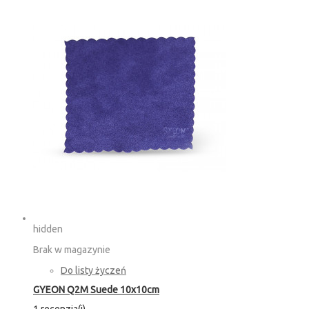
hidden
Brak w magazynie
Do listy życzeń
GYEON Q2M Suede 10x10cm
1 recenzja(i)