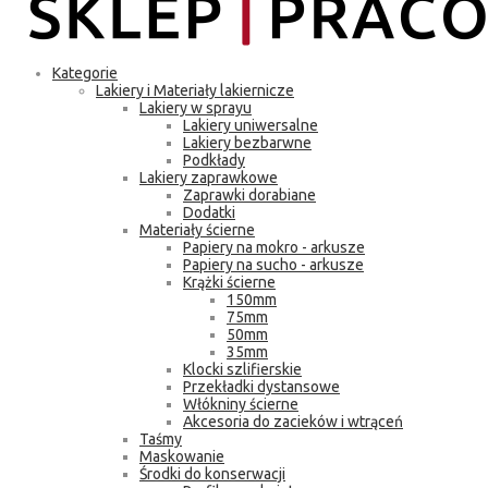
Kategorie
Lakiery i Materiały lakiernicze
Lakiery w sprayu
Lakiery uniwersalne
Lakiery bezbarwne
Podkłady
Lakiery zaprawkowe
Zaprawki dorabiane
Dodatki
Materiały ścierne
Papiery na mokro - arkusze
Papiery na sucho - arkusze
Krążki ścierne
150mm
75mm
50mm
35mm
Klocki szlifierskie
Przekładki dystansowe
Włókniny ścierne
Akcesoria do zacieków i wtrąceń
Taśmy
Maskowanie
Środki do konserwacji