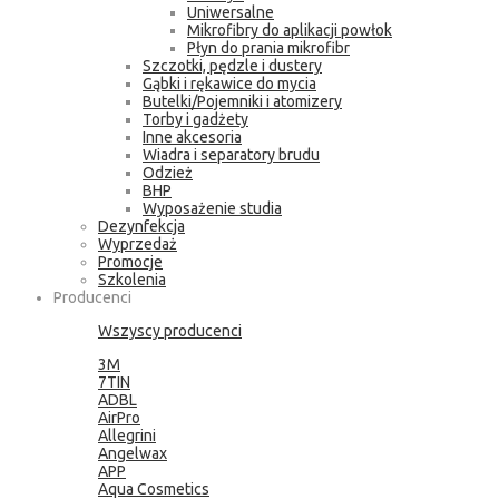
Uniwersalne
Mikrofibry do aplikacji powłok
Płyn do prania mikrofibr
Szczotki, pędzle i dustery
Gąbki i rękawice do mycia
Butelki/Pojemniki i atomizery
Torby i gadżety
Inne akcesoria
Wiadra i separatory brudu
Odzież
BHP
Wyposażenie studia
Dezynfekcja
Wyprzedaż
Promocje
Szkolenia
Producenci
Wszyscy producenci
3M
7TIN
ADBL
AirPro
Allegrini
Angelwax
APP
Aqua Cosmetics