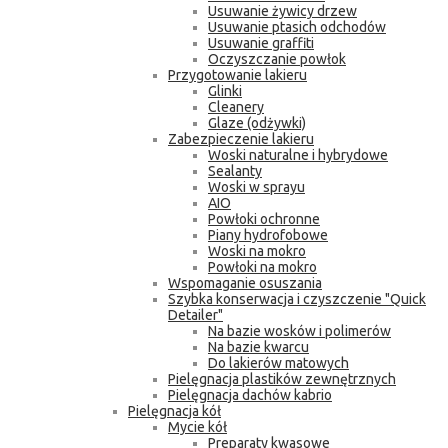
Usuwanie żywicy drzew
Usuwanie ptasich odchodów
Usuwanie graffiti
Oczyszczanie powłok
Przygotowanie lakieru
Glinki
Cleanery
Glaze (odżywki)
Zabezpieczenie lakieru
Woski naturalne i hybrydowe
Sealanty
Woski w sprayu
AIO
Powłoki ochronne
Piany hydrofobowe
Woski na mokro
Powłoki na mokro
Wspomaganie osuszania
Szybka konserwacja i czyszczenie "Quick
Detailer"
Na bazie wosków i polimerów
Na bazie kwarcu
Do lakierów matowych
Pielęgnacja plastików zewnętrznych
Pielęgnacja dachów kabrio
Pielęgnacja kół
Mycie kół
Preparaty kwasowe