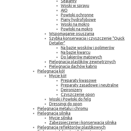
Sealanty
Woski w sprayu
AIO
Powłoki ochronne
Piany hydrofobowe
Woski na mokro
Powłoki na mokro
Wspomaganie osuszania
Szybka konserwacja i czyszczenie "Quick
Detailer"
Na bazie wosków i polimerów
Na bazie kwarcu
Do lakierów matowych
Pielęgnacja plastików zewnętrznych
Pielęgnacja dachów kabrio
Pielęgnacja kół
Mycie kół
Preparaty kwasowe
Preparaty zasadowe i neutralne
Deironizery
Czyszczenie opon
Woski i Powłoki do felg
Dressingi do opon
Pielęgnacja metalu i chromu
Pielęgnacja silnika
Mycie silnika
Zabezpieczenie i konserwacja silnika
Pielęgnacja reflektorów plastikowych