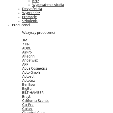
BHP
Wyposażenie studia
Dezynfekcja
Wyprzedaż
Promocje
Szkolenia
Producenci
Wszyscy producenci
3M
7TIN
ADBL
AirPro
Allegrini
Angelwax
APP
Aqua Cosmetics
Auto Graph
Autosol
Autotriz
BenBow
BigBoi
BILT-HAMBER
Brayt
California Scents
Car Pro
Cartec
Chemical Guys