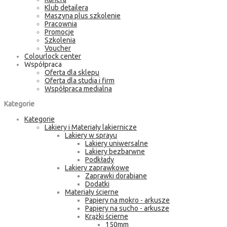
Klub detailera
Maszyna plus szkolenie
Pracownia
Promocje
Szkolenia
Voucher
Colourlock center
Współpraca
Oferta dla sklepu
Oferta dla studia i firm
Współpraca medialna
Kategorie
Kategorie
Lakiery i Materiały lakiernicze
Lakiery w sprayu
Lakiery uniwersalne
Lakiery bezbarwne
Podkłady
Lakiery zaprawkowe
Zaprawki dorabiane
Dodatki
Materiały ścierne
Papiery na mokro - arkusze
Papiery na sucho - arkusze
Krążki ścierne
150mm