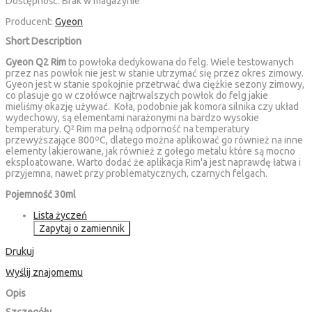
Dostępność:
Brak w magazynie
Producent:
Gyeon
Short Description
Gyeon Q2 Rim
to powłoka dedykowana do felg. Wiele testowanych
przez nas powłok nie jest w stanie utrzymać się przez okres zimowy.
Gyeon jest w stanie spokojnie przetrwać dwa ciężkie sezony zimowy,
co plasuje go w czołówce najtrwalszych powłok do felg jakie
mieliśmy okazję używać. Koła, podobnie jak komora silnika czy układ
wydechowy, są elementami narażonymi na bardzo wysokie
temperatury. Q² Rim ma pełną odporność na temperatury
przewyższające 800ºC, dlatego można aplikować go również na inne
elementy lakierowane, jak również z gołego metalu które są mocno
eksploatowane. Warto dodać że aplikacja Rim'a jest naprawdę łatwa i
przyjemna, nawet przy problematycznych, czarnych felgach.
Pojemność 30ml
Lista życzeń
Zapytaj o zamiennik
Drukuj
Wyślij znajomemu
Opis