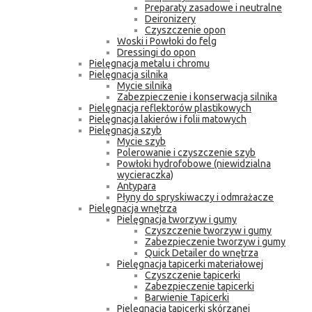
Preparaty zasadowe i neutralne
Deironizery
Czyszczenie opon
Woski i Powłoki do felg
Dressingi do opon
Pielęgnacja metalu i chromu
Pielęgnacja silnika
Mycie silnika
Zabezpieczenie i konserwacja silnika
Pielęgnacja reflektorów plastikowych
Pielęgnacja lakierów i folii matowych
Pielęgnacja szyb
Mycie szyb
Polerowanie i czyszczenie szyb
Powłoki hydrofobowe (niewidzialna
wycieraczka)
Antypara
Płyny do spryskiwaczy i odmrażacze
Pielęgnacja wnętrza
Pielęgnacja tworzyw i gumy
Czyszczenie tworzyw i gumy
Zabezpieczenie tworzyw i gumy
Quick Detailer do wnętrza
Pielęgnacja tapicerki materiałowej
Czyszczenie tapicerki
Zabezpieczenie tapicerki
Barwienie Tapicerki
Pielęgnacja tapicerki skórzanej