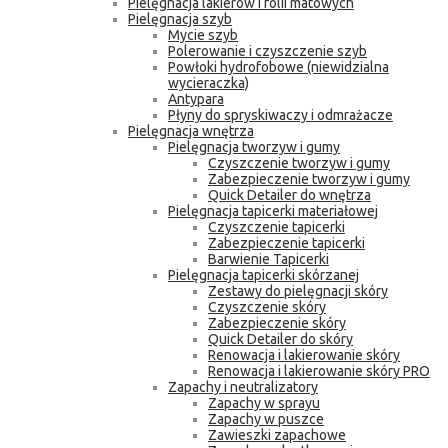
Pielęgnacja lakierów i folii matowych
Pielęgnacja szyb
Mycie szyb
Polerowanie i czyszczenie szyb
Powłoki hydrofobowe (niewidzialna
wycieraczka)
Antypara
Płyny do spryskiwaczy i odmrażacze
Pielęgnacja wnętrza
Pielęgnacja tworzyw i gumy
Czyszczenie tworzyw i gumy
Zabezpieczenie tworzyw i gumy
Quick Detailer do wnętrza
Pielęgnacja tapicerki materiałowej
Czyszczenie tapicerki
Zabezpieczenie tapicerki
Barwienie Tapicerki
Pielęgnacja tapicerki skórzanej
Zestawy do pielęgnacji skóry
Czyszczenie skóry
Zabezpieczenie skóry
Quick Detailer do skóry
Renowacja i lakierowanie skóry
Renowacja i lakierowanie skóry PRO
Zapachy i neutralizatory
Zapachy w sprayu
Zapachy w puszce
Zawieszki zapachowe