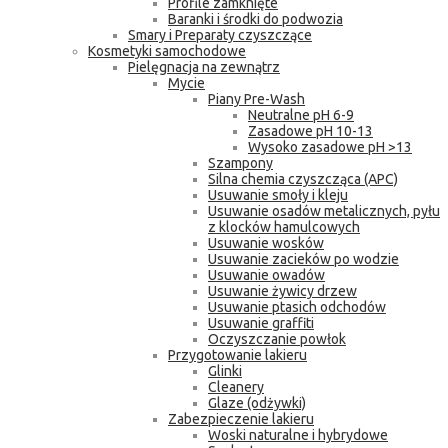
Profile zamknięte
Baranki i środki do podwozia
Smary i Preparaty czyszczące
Kosmetyki samochodowe
Pielęgnacja na zewnątrz
Mycie
Piany Pre-Wash
Neutralne pH 6-9
Zasadowe pH 10-13
Wysoko zasadowe pH >13
Szampony
Silna chemia czyszcząca (APC)
Usuwanie smoły i kleju
Usuwanie osadów metalicznych, pyłu
z klocków hamulcowych
Usuwanie wosków
Usuwanie zacieków po wodzie
Usuwanie owadów
Usuwanie żywicy drzew
Usuwanie ptasich odchodów
Usuwanie graffiti
Oczyszczanie powłok
Przygotowanie lakieru
Glinki
Cleanery
Glaze (odżywki)
Zabezpieczenie lakieru
Woski naturalne i hybrydowe