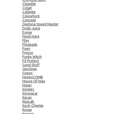
Cleantle
Colad
Collinite
Colourlock
Concept
Daytona Speed Master
Dodo Juice
Evoxa
Finish Kare
Flex
Flexipads
Foen
Fresso
Funky Witch
FX Protect
Good Stuff
Gtechniq
Gyeon
HoneyCOMB
House Of Wax
Hyper
Innotec
Innovacar
Kecav
KiurLab
Koch-Chemie
Kovax
Kwazar