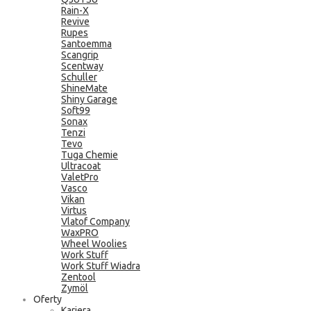
Rain-X
Revive
Rupes
Santoemma
Scangrip
Scentway
Schuller
ShineMate
Shiny Garage
Soft99
Sonax
Tenzi
Tevo
Tuga Chemie
Ultracoat
ValetPro
Vasco
Vikan
Virtus
Vlatof Company
WaxPRO
Wheel Woolies
Work Stuff
Work Stuff Wiadra
Zentool
Zymöl
Oferty
Kariera