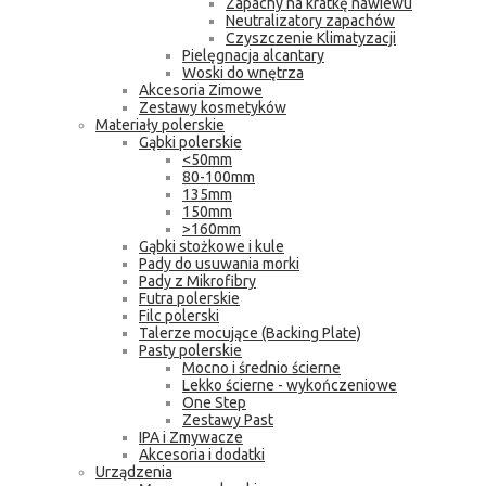
Zapachy na kratkę nawiewu
Neutralizatory zapachów
Czyszczenie Klimatyzacji
Pielęgnacja alcantary
Woski do wnętrza
Akcesoria Zimowe
Zestawy kosmetyków
Materiały polerskie
Gąbki polerskie
<50mm
80-100mm
135mm
150mm
>160mm
Gąbki stożkowe i kule
Pady do usuwania morki
Pady z Mikrofibry
Futra polerskie
Filc polerski
Talerze mocujące (Backing Plate)
Pasty polerskie
Mocno i średnio ścierne
Lekko ścierne - wykończeniowe
One Step
Zestawy Past
IPA i Zmywacze
Akcesoria i dodatki
Urządzenia