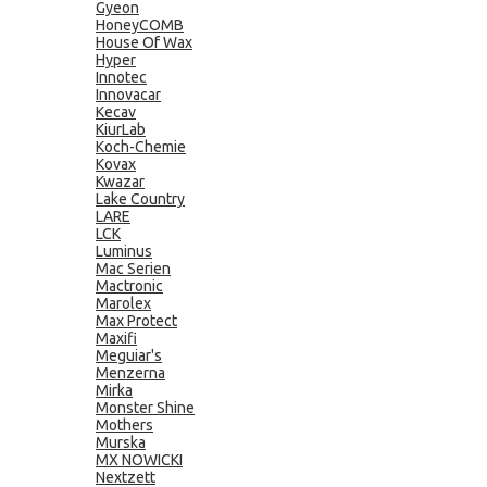
Gyeon
HoneyCOMB
House Of Wax
Hyper
Innotec
Innovacar
Kecav
KiurLab
Koch-Chemie
Kovax
Kwazar
Lake Country
LARE
LCK
Luminus
Mac Serien
Mactronic
Marolex
Max Protect
Maxifi
Meguiar's
Menzerna
Mirka
Monster Shine
Mothers
Murska
MX NOWICKI
Nextzett