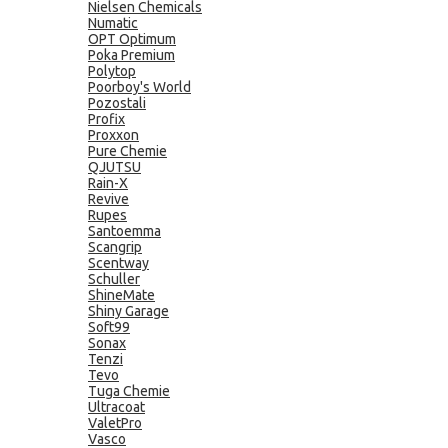
Nielsen Chemicals
Numatic
OPT Optimum
Poka Premium
Polytop
Poorboy's World
Pozostali
Profix
Proxxon
Pure Chemie
QJUTSU
Rain-X
Revive
Rupes
Santoemma
Scangrip
Scentway
Schuller
ShineMate
Shiny Garage
Soft99
Sonax
Tenzi
Tevo
Tuga Chemie
Ultracoat
ValetPro
Vasco