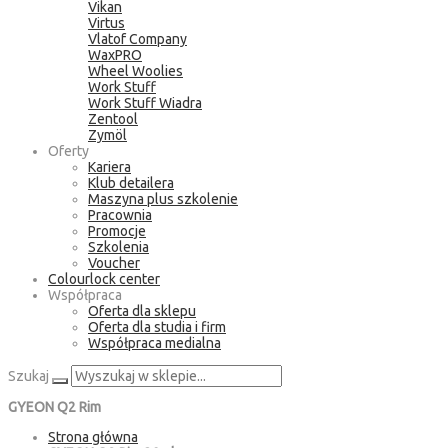
Vikan
Virtus
Vlatof Company
WaxPRO
Wheel Woolies
Work Stuff
Work Stuff Wiadra
Zentool
Zymöl
Oferty
Kariera
Klub detailera
Maszyna plus szkolenie
Pracownia
Promocje
Szkolenia
Voucher
Colourlock center
Współpraca
Oferta dla sklepu
Oferta dla studia i firm
Współpraca medialna
Szukaj
GYEON Q2 Rim
Strona główna