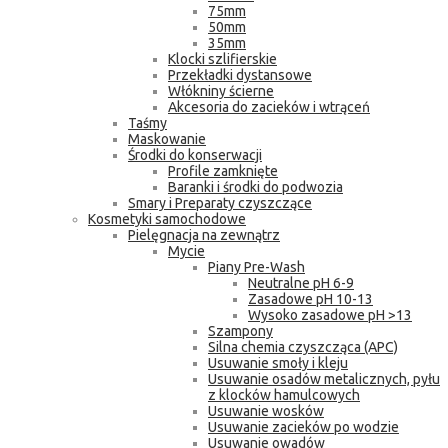
75mm
50mm
35mm
Klocki szlifierskie
Przekładki dystansowe
Włókniny ścierne
Akcesoria do zacieków i wtrąceń
Taśmy
Maskowanie
Środki do konserwacji
Profile zamknięte
Baranki i środki do podwozia
Smary i Preparaty czyszczące
Kosmetyki samochodowe
Pielęgnacja na zewnątrz
Mycie
Piany Pre-Wash
Neutralne pH 6-9
Zasadowe pH 10-13
Wysoko zasadowe pH >13
Szampony
Silna chemia czyszcząca (APC)
Usuwanie smoły i kleju
Usuwanie osadów metalicznych, pyłu
z klocków hamulcowych
Usuwanie wosków
Usuwanie zacieków po wodzie
Usuwanie owadów