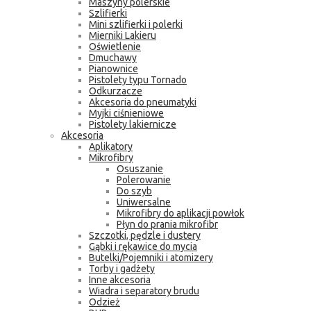
Maszyny polerskie
Szlifierki
Mini szlifierki i polerki
Mierniki Lakieru
Oświetlenie
Dmuchawy
Pianownice
Pistolety typu Tornado
Odkurzacze
Akcesoria do pneumatyki
Myjki ciśnieniowe
Pistolety lakiernicze
Akcesoria
Aplikatory
Mikrofibry
Osuszanie
Polerowanie
Do szyb
Uniwersalne
Mikrofibry do aplikacji powłok
Płyn do prania mikrofibr
Szczotki, pędzle i dustery
Gąbki i rękawice do mycia
Butelki/Pojemniki i atomizery
Torby i gadżety
Inne akcesoria
Wiadra i separatory brudu
Odzież