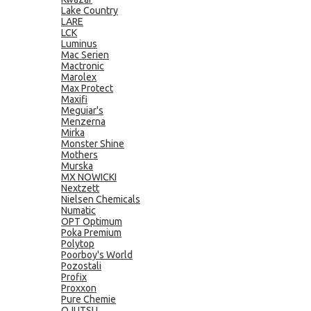
Lake Country
LARE
LCK
Luminus
Mac Serien
Mactronic
Marolex
Max Protect
Maxifi
Meguiar's
Menzerna
Mirka
Monster Shine
Mothers
Murska
MX NOWICKI
Nextzett
Nielsen Chemicals
Numatic
OPT Optimum
Poka Premium
Polytop
Poorboy's World
Pozostali
Profix
Proxxon
Pure Chemie
QJUTSU