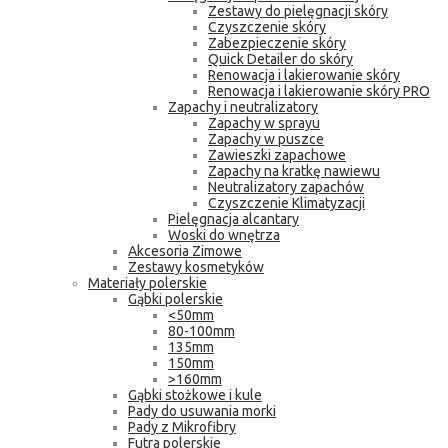
Zestawy do pielęgnacji skóry
Czyszczenie skóry
Zabezpieczenie skóry
Quick Detailer do skóry
Renowacja i lakierowanie skóry
Renowacja i lakierowanie skóry PRO
Zapachy i neutralizatory
Zapachy w sprayu
Zapachy w puszce
Zawieszki zapachowe
Zapachy na kratkę nawiewu
Neutralizatory zapachów
Czyszczenie Klimatyzacji
Pielęgnacja alcantary
Woski do wnętrza
Akcesoria Zimowe
Zestawy kosmetyków
Materiały polerskie
Gąbki polerskie
<50mm
80-100mm
135mm
150mm
>160mm
Gąbki stożkowe i kule
Pady do usuwania morki
Pady z Mikrofibry
Futra polerskie