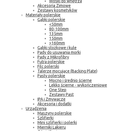
Woski do wnętrza
Akcesoria Zimowe
Zestawy kosmetyków
Materiały polerskie
Gąbki polerskie
<50mm
80-100mm
135mm
150mm
>160mm
Gąbki stożkowe i kule
Pady do usuwania morki
Pady z Mikrofibry
Futra polerskie
Filc polerski
Talerze mocujące (Backing Plate)
Pasty polerskie
Mocno i średnio ścierne
Lekko ścierne - wykończeniowe
One Step
Zestawy Past
IPA i Zmywacze
Akcesoria i dodatki
Urządzenia
Maszyny polerskie
Szlifierki
Mini szlifierki i polerki
Mierniki Lakieru