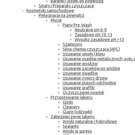
Baranki i środki do podwozia
Smary i Preparaty czyszczące
Kosmetyki samochodowe
Pielęgnacja na zewnątrz
Mycie
Piany Pre-Wash
Neutralne pH 6-9
Zasadowe pH 10-13
Wysoko zasadowe pH >13
Szampony
Silna chemia czyszcząca (APC)
Usuwanie smoły i kleju
Usuwanie osadów metalicznych, pyłu
Usuwanie wosków
Usuwanie zacieków po wodzie
Usuwanie owadów
Usuwanie żywicy drzew
Usuwanie ptasich odchodów
Usuwanie graffiti
Oczyszczanie powłok
Przygotowanie lakieru
Glinki
Cleanery
Glaze (odżywki)
Zabezpieczenie lakieru
Woski naturalne i hybrydowe
Sealanty
Woski w sprayu