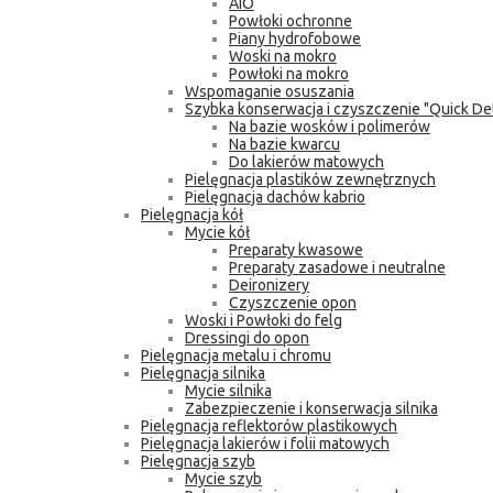
AIO
Powłoki ochronne
Piany hydrofobowe
Woski na mokro
Powłoki na mokro
Wspomaganie osuszania
Szybka konserwacja i czyszczenie "Quick Det
Na bazie wosków i polimerów
Na bazie kwarcu
Do lakierów matowych
Pielęgnacja plastików zewnętrznych
Pielęgnacja dachów kabrio
Pielęgnacja kół
Mycie kół
Preparaty kwasowe
Preparaty zasadowe i neutralne
Deironizery
Czyszczenie opon
Woski i Powłoki do felg
Dressingi do opon
Pielęgnacja metalu i chromu
Pielęgnacja silnika
Mycie silnika
Zabezpieczenie i konserwacja silnika
Pielęgnacja reflektorów plastikowych
Pielęgnacja lakierów i folii matowych
Pielęgnacja szyb
Mycie szyb