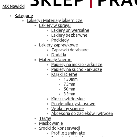
MX Nowicki
Kategorie
Lakiery i Materiały lakiernicze
Lakiery w sprayu
Lakiery uniwersalne
Lakiery bezbarwne
Podkłady
Lakiery zaprawkowe
Zaprawki dorabiane
Dodatki
Materiały ścierne
Papiery na mokro - arkusze
Papiery na sucho - arkusze
Krążki ścierne
150mm
75mm
50mm
35mm
Klocki szlifierskie
Przekładki dystansowe
Włókniny ścierne
Akcesoria do zacieków i wtrąceń
Taśmy
Maskowanie
Środki do konserwacji
Profile zamknięte