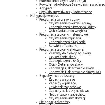
Polerowanie i czyszczenie szyb
Powłoki hydrofobowe (niewidzialna wycierac
Antypara
Płyny do spryskiwaczy i odmrażacze
Pielęgnacja wnętrza
Pielęgnacja tworzyw i gumy
Czyszczenie tworzyw i gumy
Zabezpieczenie tworzyw i gumy
Quick Detailer do wnętrza
Pielęgnacja tapicerki materiałowej
Czyszczenie tapicerki
Zabezpieczenie tapicerki
Barwienie Tapicerki
Pielęgnacja tapicerki skórzanej
Zestawy do pielęgnacji skóry
Czyszczenie skóry
Zabezpieczenie skóry
Quick Detailer do skóry
Renowacja i lakierowanie skóry
Renowacja i lakierowanie skóry PRO
Zapachy i neutralizatory
Zapachy w sprayu
Zapachy w puszce
Zawieszki zapachowe
Zapachy na kratkę nawiewu
Neutralizatory zapachów
Czyszczenie Klimatyzacji
Pielęgnacja alcantary