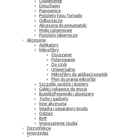
Oświetlenie
Dmuchawy
Pianownice
Pistolety typu Tornado
Odkurzacze
Akcesoria do pneumatyki
Myjki ciśnieniowe
Pistolety lakiernicze
Akcesoria
Aplikatory
Mikrofibry
Osuszanie
Polerowanie
Do szyb
Uniwersalne
Mikrofibry do aplikacji powłok
Płyn do prania mikrofibr
Szczotki, pędzle i dustery
Gąbki i rękawice do mycia
Butelki/Pojemniki i atomizery
Torby i gadżety
Inne akcesoria
Wiadra i separatory brudu
Odzież
BHP
Wyposażenie studia
Dezynfekcja
Wyprzedaż