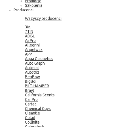
Promocje
Szkolenia
Producenci
Wszyscy producenci
3M
7TIN
ADBL
AirPro
Allegrini
Angelwax
APP
Aqua Cosmetics
Auto Graph
Autosol
Autotriz
BenBow
BigBoi
BILT-HAMBER
Brayt
California Scents
Car Pro
Cartec
Chemical Guys
Cleantle
Colad
Collinite
Colourlock