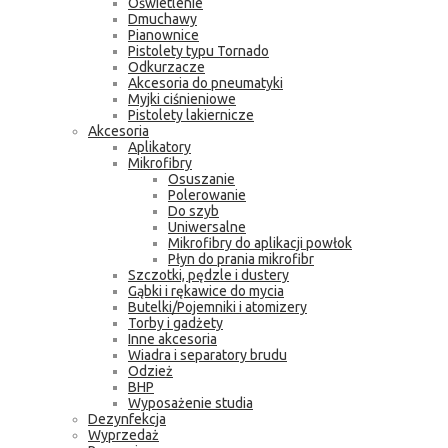
Oświetlenie
Dmuchawy
Pianownice
Pistolety typu Tornado
Odkurzacze
Akcesoria do pneumatyki
Myjki ciśnieniowe
Pistolety lakiernicze
Akcesoria
Aplikatory
Mikrofibry
Osuszanie
Polerowanie
Do szyb
Uniwersalne
Mikrofibry do aplikacji powłok
Płyn do prania mikrofibr
Szczotki, pędzle i dustery
Gąbki i rękawice do mycia
Butelki/Pojemniki i atomizery
Torby i gadżety
Inne akcesoria
Wiadra i separatory brudu
Odzież
BHP
Wyposażenie studia
Dezynfekcja
Wyprzedaż