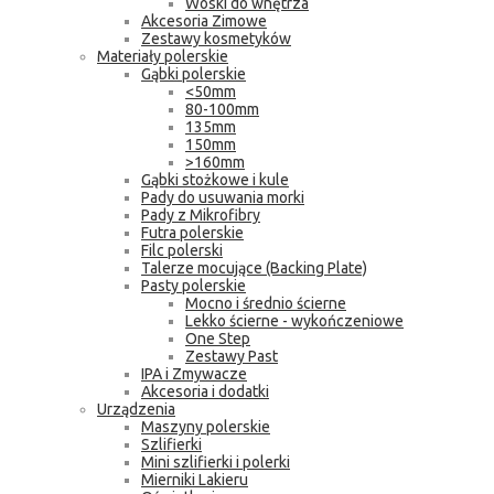
Woski do wnętrza
Akcesoria Zimowe
Zestawy kosmetyków
Materiały polerskie
Gąbki polerskie
<50mm
80-100mm
135mm
150mm
>160mm
Gąbki stożkowe i kule
Pady do usuwania morki
Pady z Mikrofibry
Futra polerskie
Filc polerski
Talerze mocujące (Backing Plate)
Pasty polerskie
Mocno i średnio ścierne
Lekko ścierne - wykończeniowe
One Step
Zestawy Past
IPA i Zmywacze
Akcesoria i dodatki
Urządzenia
Maszyny polerskie
Szlifierki
Mini szlifierki i polerki
Mierniki Lakieru