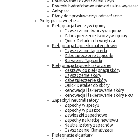
Polerowanie i czyszczenie szyb
Powłoki hydrofobowe (niewidzialna wycierac
Antypara
Płyny do spryskiwaczy i odmrażacze
Pielęgnacja wnętrza
Pielęgnacja tworzyw i gumy
Czyszczenie tworzyw i gumy
Zabezpieczenie tworzyw i gumy
Quick Detailer do wnętrza
Pielęgnacja tapicerki materiałowej
Czyszczenie tapicerki
Zabezpieczenie tapicerki
Barwienie Tapicerki
Pielęgnacja tapicerki skórzanej
Zestawy do pielęgnacji skóry
Czyszczenie skóry
Zabezpieczenie skóry
Quick Detailer do skóry
Renowacja i lakierowanie skóry
Renowacja i lakierowanie skóry PRO
Zapachy i neutralizatory
Zapachy w sprayu
Zapachy w puszce
Zawieszki zapachowe
Zapachy na kratkę nawiewu
Neutralizatory zapachów
Czyszczenie Klimatyzacji
Pielęgnacja alcantary