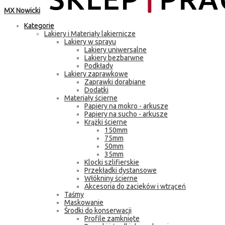
MX Nowicki
Kategorie
Lakiery i Materiały lakiernicze
Lakiery w sprayu
Lakiery uniwersalne
Lakiery bezbarwne
Podkłady
Lakiery zaprawkowe
Zaprawki dorabiane
Dodatki
Materiały ścierne
Papiery na mokro - arkusze
Papiery na sucho - arkusze
Krążki ścierne
150mm
75mm
50mm
35mm
Klocki szlifierskie
Przekładki dystansowe
Włókniny ścierne
Akcesoria do zacieków i wtrąceń
Taśmy
Maskowanie
Środki do konserwacji
Profile zamknięte