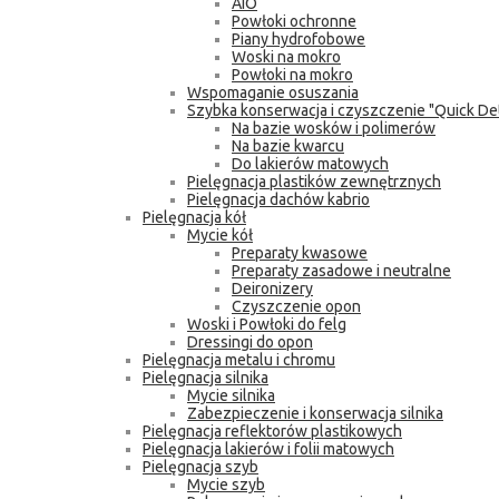
AIO
Powłoki ochronne
Piany hydrofobowe
Woski na mokro
Powłoki na mokro
Wspomaganie osuszania
Szybka konserwacja i czyszczenie "Quick Det
Na bazie wosków i polimerów
Na bazie kwarcu
Do lakierów matowych
Pielęgnacja plastików zewnętrznych
Pielęgnacja dachów kabrio
Pielęgnacja kół
Mycie kół
Preparaty kwasowe
Preparaty zasadowe i neutralne
Deironizery
Czyszczenie opon
Woski i Powłoki do felg
Dressingi do opon
Pielęgnacja metalu i chromu
Pielęgnacja silnika
Mycie silnika
Zabezpieczenie i konserwacja silnika
Pielęgnacja reflektorów plastikowych
Pielęgnacja lakierów i folii matowych
Pielęgnacja szyb
Mycie szyb