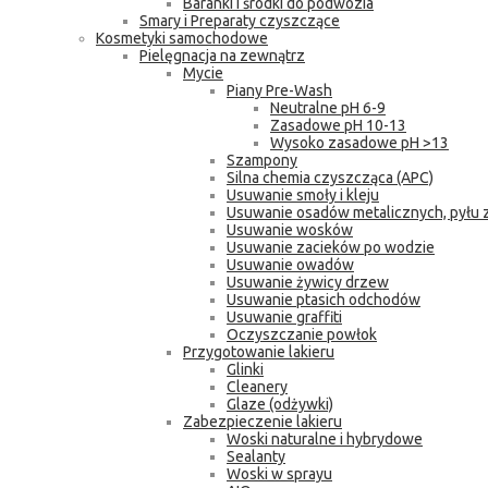
Baranki i środki do podwozia
Smary i Preparaty czyszczące
Kosmetyki samochodowe
Pielęgnacja na zewnątrz
Mycie
Piany Pre-Wash
Neutralne pH 6-9
Zasadowe pH 10-13
Wysoko zasadowe pH >13
Szampony
Silna chemia czyszcząca (APC)
Usuwanie smoły i kleju
Usuwanie osadów metalicznych, pyłu
Usuwanie wosków
Usuwanie zacieków po wodzie
Usuwanie owadów
Usuwanie żywicy drzew
Usuwanie ptasich odchodów
Usuwanie graffiti
Oczyszczanie powłok
Przygotowanie lakieru
Glinki
Cleanery
Glaze (odżywki)
Zabezpieczenie lakieru
Woski naturalne i hybrydowe
Sealanty
Woski w sprayu