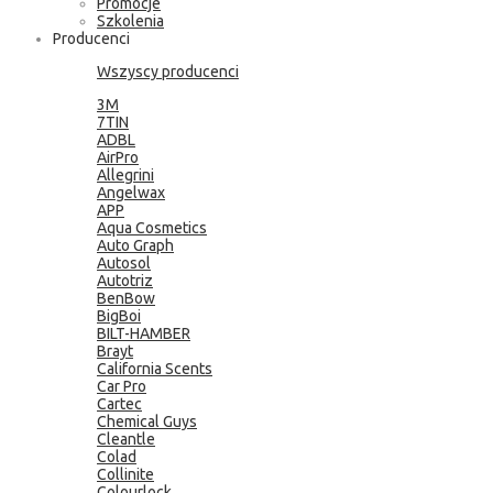
Promocje
Szkolenia
Producenci
Wszyscy producenci
3M
7TIN
ADBL
AirPro
Allegrini
Angelwax
APP
Aqua Cosmetics
Auto Graph
Autosol
Autotriz
BenBow
BigBoi
BILT-HAMBER
Brayt
California Scents
Car Pro
Cartec
Chemical Guys
Cleantle
Colad
Collinite
Colourlock