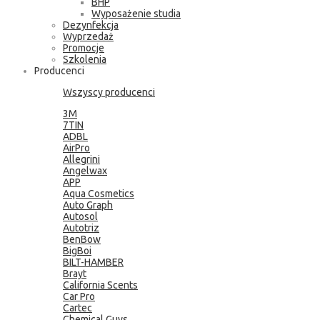
BHP
Wyposażenie studia
Dezynfekcja
Wyprzedaż
Promocje
Szkolenia
Producenci
Wszyscy producenci
3M
7TIN
ADBL
AirPro
Allegrini
Angelwax
APP
Aqua Cosmetics
Auto Graph
Autosol
Autotriz
BenBow
BigBoi
BILT-HAMBER
Brayt
California Scents
Car Pro
Cartec
Chemical Guys