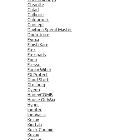
Cleantle
Colad
Collinite
Colourlock
Concept
Daytona Speed Master
Dodo Juice
Evoxa
Finish Kare
Flex
Flexipads
Foen
Fresso
Funky Witch
FX Protect
Good Stuff
Gtechniq
Gyeon
HoneyCOMB
House Of Wax
Hyper
Innotec
Innovacar
Kecav
KiurLab
Koch-Chemie
Kovax
Kwazar