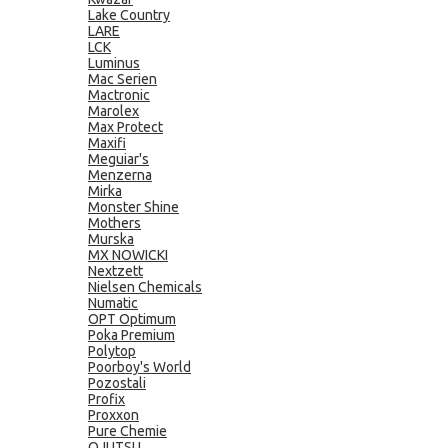
Lake Country
LARE
LCK
Luminus
Mac Serien
Mactronic
Marolex
Max Protect
Maxifi
Meguiar's
Menzerna
Mirka
Monster Shine
Mothers
Murska
MX NOWICKI
Nextzett
Nielsen Chemicals
Numatic
OPT Optimum
Poka Premium
Polytop
Poorboy's World
Pozostali
Profix
Proxxon
Pure Chemie
QJUTSU