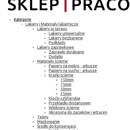
Kategorie
Lakiery i Materiały lakiernicze
Lakiery w sprayu
Lakiery uniwersalne
Lakiery bezbarwne
Podkłady
Lakiery zaprawkowe
Zaprawki dorabiane
Dodatki
Materiały ścierne
Papiery na mokro - arkusze
Papiery na sucho - arkusze
Krążki ścierne
150mm
75mm
50mm
35mm
Klocki szlifierskie
Przekładki dystansowe
Włókniny ścierne
Akcesoria do zacieków i wtrąceń
Taśmy
Maskowanie
Środki do konserwacji