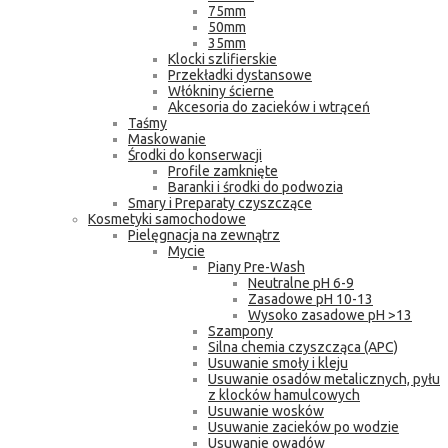
75mm
50mm
35mm
Klocki szlifierskie
Przekładki dystansowe
Włókniny ścierne
Akcesoria do zacieków i wtrąceń
Taśmy
Maskowanie
Środki do konserwacji
Profile zamknięte
Baranki i środki do podwozia
Smary i Preparaty czyszczące
Kosmetyki samochodowe
Pielęgnacja na zewnątrz
Mycie
Piany Pre-Wash
Neutralne pH 6-9
Zasadowe pH 10-13
Wysoko zasadowe pH >13
Szampony
Silna chemia czyszcząca (APC)
Usuwanie smoły i kleju
Usuwanie osadów metalicznych, pyłu
z klocków hamulcowych
Usuwanie wosków
Usuwanie zacieków po wodzie
Usuwanie owadów