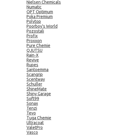
Nielsen Chemicals
Numatic
OPT Optimum
Poka Premium
Polytop
Poorboy's World
Pozostali
Profix
Proxxon
Pure Chemie
QJUTSU
Rain-X
Revive
Rupes
Santoemma
Scangrip
Scentway
Schuller
ShineMate
Shiny Garage
Soft99
Sonax
Tenzi
Tevo
Tuga Chemie
Ultracoat
ValetPro
Vasco