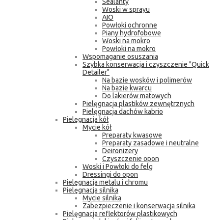
Sealanty
Woski w sprayu
AIO
Powłoki ochronne
Piany hydrofobowe
Woski na mokro
Powłoki na mokro
Wspomaganie osuszania
Szybka konserwacja i czyszczenie "Quick
Detailer"
Na bazie wosków i polimerów
Na bazie kwarcu
Do lakierów matowych
Pielęgnacja plastików zewnętrznych
Pielęgnacja dachów kabrio
Pielęgnacja kół
Mycie kół
Preparaty kwasowe
Preparaty zasadowe i neutralne
Deironizery
Czyszczenie opon
Woski i Powłoki do felg
Dressingi do opon
Pielęgnacja metalu i chromu
Pielęgnacja silnika
Mycie silnika
Zabezpieczenie i konserwacja silnika
Pielęgnacja reflektorów plastikowych