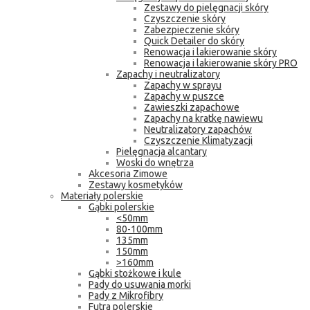
Zestawy do pielęgnacji skóry
Czyszczenie skóry
Zabezpieczenie skóry
Quick Detailer do skóry
Renowacja i lakierowanie skóry
Renowacja i lakierowanie skóry PRO
Zapachy i neutralizatory
Zapachy w sprayu
Zapachy w puszce
Zawieszki zapachowe
Zapachy na kratkę nawiewu
Neutralizatory zapachów
Czyszczenie Klimatyzacji
Pielęgnacja alcantary
Woski do wnętrza
Akcesoria Zimowe
Zestawy kosmetyków
Materiały polerskie
Gąbki polerskie
<50mm
80-100mm
135mm
150mm
>160mm
Gąbki stożkowe i kule
Pady do usuwania morki
Pady z Mikrofibry
Futra polerskie