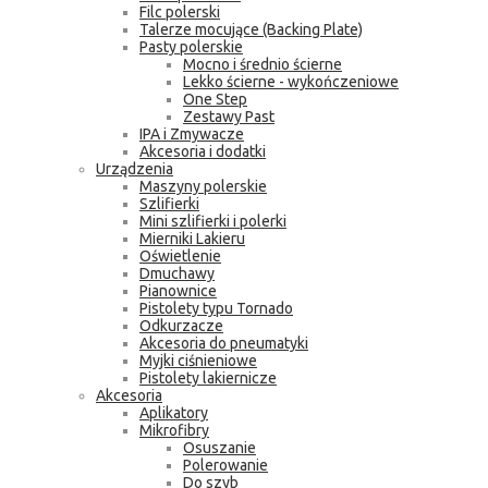
Filc polerski
Talerze mocujące (Backing Plate)
Pasty polerskie
Mocno i średnio ścierne
Lekko ścierne - wykończeniowe
One Step
Zestawy Past
IPA i Zmywacze
Akcesoria i dodatki
Urządzenia
Maszyny polerskie
Szlifierki
Mini szlifierki i polerki
Mierniki Lakieru
Oświetlenie
Dmuchawy
Pianownice
Pistolety typu Tornado
Odkurzacze
Akcesoria do pneumatyki
Myjki ciśnieniowe
Pistolety lakiernicze
Akcesoria
Aplikatory
Mikrofibry
Osuszanie
Polerowanie
Do szyb