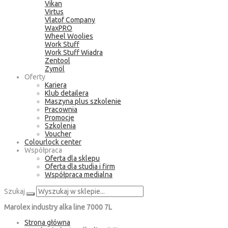
Vikan
Virtus
Vlatof Company
WaxPRO
Wheel Woolies
Work Stuff
Work Stuff Wiadra
Zentool
Zymöl
Oferty
Kariera
Klub detailera
Maszyna plus szkolenie
Pracownia
Promocje
Szkolenia
Voucher
Colourlock center
Współpraca
Oferta dla sklepu
Oferta dla studia i firm
Współpraca medialna
Szukaj
Marolex industry alka line 7000 7L
Strona główna