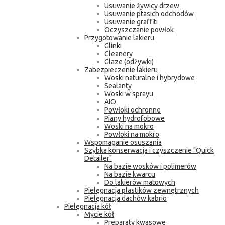
Usuwanie żywicy drzew
Usuwanie ptasich odchodów
Usuwanie graffiti
Oczyszczanie powłok
Przygotowanie lakieru
Glinki
Cleanery
Glaze (odżywki)
Zabezpieczenie lakieru
Woski naturalne i hybrydowe
Sealanty
Woski w sprayu
AIO
Powłoki ochronne
Piany hydrofobowe
Woski na mokro
Powłoki na mokro
Wspomaganie osuszania
Szybka konserwacja i czyszczenie "Quick
Detailer"
Na bazie wosków i polimerów
Na bazie kwarcu
Do lakierów matowych
Pielęgnacja plastików zewnętrznych
Pielęgnacja dachów kabrio
Pielęgnacja kół
Mycie kół
Preparaty kwasowe