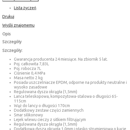
Lista życzeń
Drukuj
Wyślij znajomemu
Opis
Szczegóły
Szczegóły:
Gwarancja producenta 24 miesiące. Na zbiornik 5 lat.
Poj. całkowita 7,83L
Poj. robocza 7L
Ciśnienie 0,4 MPa
Masa netto 2 kg
Posiada uszczelniacze EPDM, odporne na produkty neutralne i
wysoko zasadowe
Regulowana dysza okrągła (1,5mm)
Lanca teleskopowa, kompozytowa-stalowa o długości 65-
115cm
Wąż do lancy o długości 170cm
Dodatkowy zestaw części zamiennych
Smar silikonowy
Lejek wlewu cieczy z sitkiem filtrującym
Regulowana dysza okrągła (1,5mm)
Dodatkowa dysza okrągła 1,0mm i płasko strumieniowa o kącie