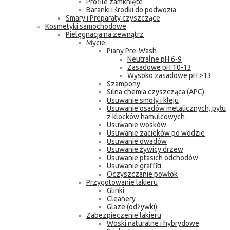
Profile zamknięte
Baranki i środki do podwozia
Smary i Preparaty czyszczące
Kosmetyki samochodowe
Pielęgnacja na zewnątrz
Mycie
Piany Pre-Wash
Neutralne pH 6-9
Zasadowe pH 10-13
Wysoko zasadowe pH >13
Szampony
Silna chemia czyszcząca (APC)
Usuwanie smoły i kleju
Usuwanie osadów metalicznych, pyłu
z klocków hamulcowych
Usuwanie wosków
Usuwanie zacieków po wodzie
Usuwanie owadów
Usuwanie żywicy drzew
Usuwanie ptasich odchodów
Usuwanie graffiti
Oczyszczanie powłok
Przygotowanie lakieru
Glinki
Cleanery
Glaze (odżywki)
Zabezpieczenie lakieru
Woski naturalne i hybrydowe