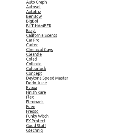
Auto Graph
Autosol
Autotriz
BenBow
BigBoi
BILT-HAMBER
Brayt
California Scents
Car Pro
Cartec
Chemical Guys
Cleantle
Colad
Collinite
Colourlock
Concept
Daytona Speed Master
Dodo Juice
Evoxa
Finish Kare
Flex
Flexipads
Foen
Fresso
Funky Witch
FX Protect
Good Stuff
Gtechniq