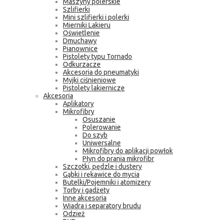
Maszyny polerskie
Szlifierki
Mini szlifierki i polerki
Mierniki Lakieru
Oświetlenie
Dmuchawy
Pianownice
Pistolety typu Tornado
Odkurzacze
Akcesoria do pneumatyki
Myjki ciśnieniowe
Pistolety lakiernicze
Akcesoria
Aplikatory
Mikrofibry
Osuszanie
Polerowanie
Do szyb
Uniwersalne
Mikrofibry do aplikacji powłok
Płyn do prania mikrofibr
Szczotki, pędzle i dustery
Gąbki i rękawice do mycia
Butelki/Pojemniki i atomizery
Torby i gadżety
Inne akcesoria
Wiadra i separatory brudu
Odzież