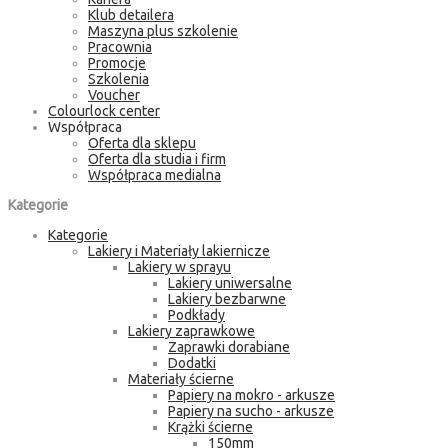
Klub detailera
Maszyna plus szkolenie
Pracownia
Promocje
Szkolenia
Voucher
Colourlock center
Współpraca
Oferta dla sklepu
Oferta dla studia i firm
Współpraca medialna
Kategorie
Kategorie
Lakiery i Materiały lakiernicze
Lakiery w sprayu
Lakiery uniwersalne
Lakiery bezbarwne
Podkłady
Lakiery zaprawkowe
Zaprawki dorabiane
Dodatki
Materiały ścierne
Papiery na mokro - arkusze
Papiery na sucho - arkusze
Krążki ścierne
150mm