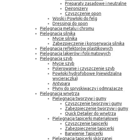
Preparaty zasadowe i neutralne
Deironizery
Czyszczenie opon
Woski i Powłoki do felg
Dressingi do opon
Pielęgnacja metalu i chromu
Pielęgnacja silnika
Mycie silnika
Zabezpieczenie i konserwacja silnika
Pielęgnacja reflektorów plastikowych
Pielęgnacja lakierów i folii matowych
Pielęgnacja szyb
Mycie szyb
Polerowanie i czyszczenie szyb
Powłoki hydrofobowe (niewidzialna
wycieraczka)
Antypara
Płyny do spryskiwaczy i odmrażacze
Pielęgnacja wnętrza
Pielęgnacja tworzyw i gumy
Czyszczenie tworzyw i gumy
Zabezpieczenie tworzyw i gumy
Quick Detailer do wnętrza
Pielęgnacja tapicerki materiałowej
Czyszczenie tapicerki
Zabezpieczenie tapicerki
Barwienie Tapicerki
Pielęgnacja tapicerki skórzanej