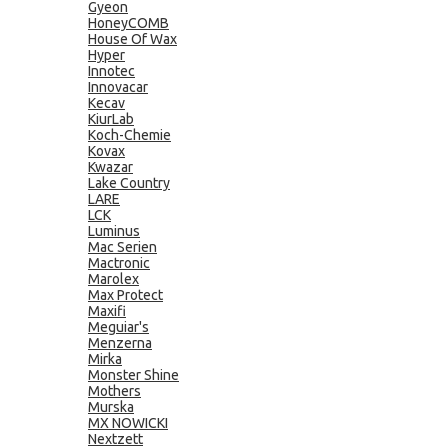
Gyeon
HoneyCOMB
House Of Wax
Hyper
Innotec
Innovacar
Kecav
KiurLab
Koch-Chemie
Kovax
Kwazar
Lake Country
LARE
LCK
Luminus
Mac Serien
Mactronic
Marolex
Max Protect
Maxifi
Meguiar's
Menzerna
Mirka
Monster Shine
Mothers
Murska
MX NOWICKI
Nextzett