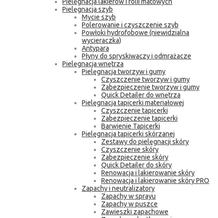
Pielęgnacja lakierów i folii matowych
Pielęgnacja szyb
Mycie szyb
Polerowanie i czyszczenie szyb
Powłoki hydrofobowe (niewidzialna
wycieraczka)
Antypara
Płyny do spryskiwaczy i odmrażacze
Pielęgnacja wnętrza
Pielęgnacja tworzyw i gumy
Czyszczenie tworzyw i gumy
Zabezpieczenie tworzyw i gumy
Quick Detailer do wnętrza
Pielęgnacja tapicerki materiałowej
Czyszczenie tapicerki
Zabezpieczenie tapicerki
Barwienie Tapicerki
Pielęgnacja tapicerki skórzanej
Zestawy do pielęgnacji skóry
Czyszczenie skóry
Zabezpieczenie skóry
Quick Detailer do skóry
Renowacja i lakierowanie skóry
Renowacja i lakierowanie skóry PRO
Zapachy i neutralizatory
Zapachy w sprayu
Zapachy w puszce
Zawieszki zapachowe