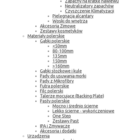
Zapachy na kratkę nawiewu
Neutralizatory zapachów
Czyszczenie Klimatyzacji
Pielęgnacja alcantary
Woski do wnętrza
Akcesoria Zimowe
Zestawy kosmetyków
Materiały polerskie
Gąbki polerskie
<50mm
80-100mm
135mm
150mm
>160mm
Gąbki stożkowe i kule
Pady do usuwania morki
Pady z Mikrofibry
Futra polerskie
Filc polerski
Talerze mocujące (Backing Plate)
Pasty polerskie
Mocno i średnio ścierne
Lekko ścierne - wykończeniowe
One Step
Zestawy Past
IPA i Zmywacze
Akcesoria i dodatki
Urządzenia