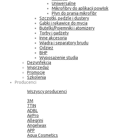
Uniwersalne
Mikrofibry do aplikacji powłok
Płyn do prania mikrofibr
Szczotki, pędzle i dustery
Gąbki i rękawice do mycia
Butelki/Pojemniki i atomizery
Torby i gadżety
Inne akcesoria
Wiadra i separatory brudu
Odzież
BHP
Wyposażenie studia
Dezynfekcja
Wyprzedaż
Promocje
Szkolenia
Producenci
Wszyscy producenci
3M
7TIN
ADBL
AirPro
Allegrini
Angelwax
APP
Aqua Cosmetics