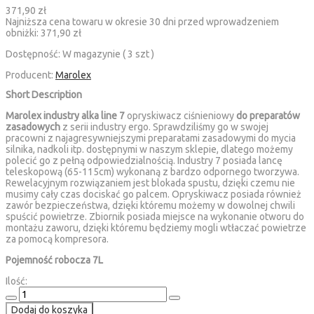
371,90 zł
Najniższa cena towaru w okresie 30 dni przed wprowadzeniem
obniżki:
371,90 zł
Dostępność:
W magazynie ( 3 szt )
Producent:
Marolex
Short Description
Marolex industry alka line 7
opryskiwacz ciśnieniowy
do preparatów
zasadowych
z serii industry ergo. Sprawdziliśmy go w swojej
pracowni z najagresywniejszymi preparatami zasadowymi do mycia
silnika, nadkoli itp. dostępnymi w naszym sklepie, dlatego możemy
polecić go z pełną odpowiedzialnością. Industry 7 posiada lancę
teleskopową (65-115cm) wykonaną z bardzo odpornego tworzywa.
Rewelacyjnym rozwiązaniem jest blokada spustu, dzięki czemu nie
musimy cały czas dociskać go palcem. Opryskiwacz posiada również
zawór bezpieczeństwa, dzięki któremu możemy w dowolnej chwili
spuścić powietrze. Zbiornik posiada miejsce na wykonanie otworu do
montażu zaworu, dzięki któremu będziemy mogli wtłaczać powietrze
za pomocą kompresora.
Pojemność robocza 7L
Ilość:
Dodaj do koszyka