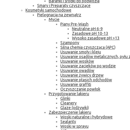
Baranki i środki do podwozia
Smary i Preparaty czyszczące
Kosmetyki samochodowe
Pielęgnacja na zewnątrz
Mycie
Piany Pre-Wash
Neutralne pH 6-9
Zasadowe pH 10-13
Wysoko zasadowe pH >13
Szampony
Silna chemia czyszcząca (APC)
Usuwanie smoły i kleju
Usuwanie osadów metalicznych, pyłu
Usuwanie wosków
Usuwanie zacieków po wodzie
Usuwanie owadów
Usuwanie żywicy drzew
Usuwanie ptasich odchodów
Usuwanie graffiti
Oczyszczanie powłok
Przygotowanie lakieru
Glinki
Cleanery
Glaze (odżywki)
Zabezpieczenie lakieru
Woski naturalne i hybrydowe
Sealanty
Woski w sprayu