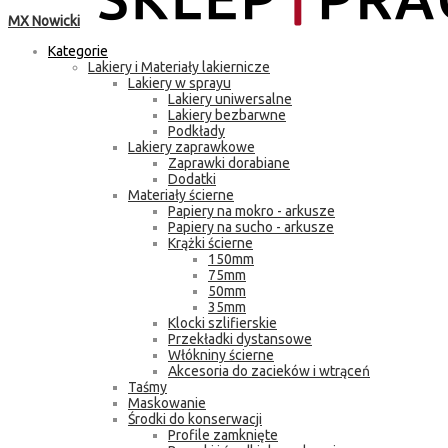
MX Nowicki
Kategorie
Lakiery i Materiały lakiernicze
Lakiery w sprayu
Lakiery uniwersalne
Lakiery bezbarwne
Podkłady
Lakiery zaprawkowe
Zaprawki dorabiane
Dodatki
Materiały ścierne
Papiery na mokro - arkusze
Papiery na sucho - arkusze
Krążki ścierne
150mm
75mm
50mm
35mm
Klocki szlifierskie
Przekładki dystansowe
Włókniny ścierne
Akcesoria do zacieków i wtrąceń
Taśmy
Maskowanie
Środki do konserwacji
Profile zamknięte