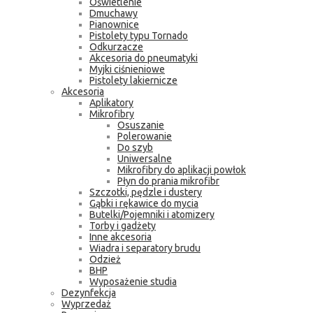
Oświetlenie
Dmuchawy
Pianownice
Pistolety typu Tornado
Odkurzacze
Akcesoria do pneumatyki
Myjki ciśnieniowe
Pistolety lakiernicze
Akcesoria
Aplikatory
Mikrofibry
Osuszanie
Polerowanie
Do szyb
Uniwersalne
Mikrofibry do aplikacji powłok
Płyn do prania mikrofibr
Szczotki, pędzle i dustery
Gąbki i rękawice do mycia
Butelki/Pojemniki i atomizery
Torby i gadżety
Inne akcesoria
Wiadra i separatory brudu
Odzież
BHP
Wyposażenie studia
Dezynfekcja
Wyprzedaż