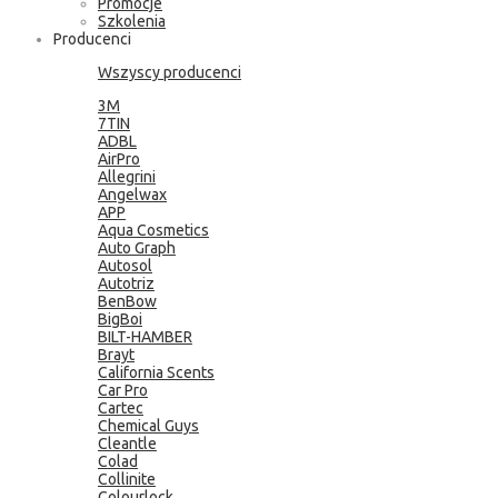
Promocje
Szkolenia
Producenci
Wszyscy producenci
3M
7TIN
ADBL
AirPro
Allegrini
Angelwax
APP
Aqua Cosmetics
Auto Graph
Autosol
Autotriz
BenBow
BigBoi
BILT-HAMBER
Brayt
California Scents
Car Pro
Cartec
Chemical Guys
Cleantle
Colad
Collinite
Colourlock