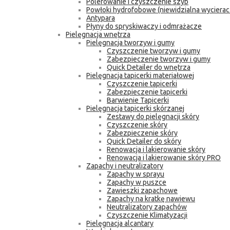
Polerowanie i czyszczenie szyb
Powłoki hydrofobowe (niewidzialna wycierac
Antypara
Płyny do spryskiwaczy i odmrażacze
Pielęgnacja wnętrza
Pielęgnacja tworzyw i gumy
Czyszczenie tworzyw i gumy
Zabezpieczenie tworzyw i gumy
Quick Detailer do wnętrza
Pielęgnacja tapicerki materiałowej
Czyszczenie tapicerki
Zabezpieczenie tapicerki
Barwienie Tapicerki
Pielęgnacja tapicerki skórzanej
Zestawy do pielęgnacji skóry
Czyszczenie skóry
Zabezpieczenie skóry
Quick Detailer do skóry
Renowacja i lakierowanie skóry
Renowacja i lakierowanie skóry PRO
Zapachy i neutralizatory
Zapachy w sprayu
Zapachy w puszce
Zawieszki zapachowe
Zapachy na kratkę nawiewu
Neutralizatory zapachów
Czyszczenie Klimatyzacji
Pielęgnacja alcantary