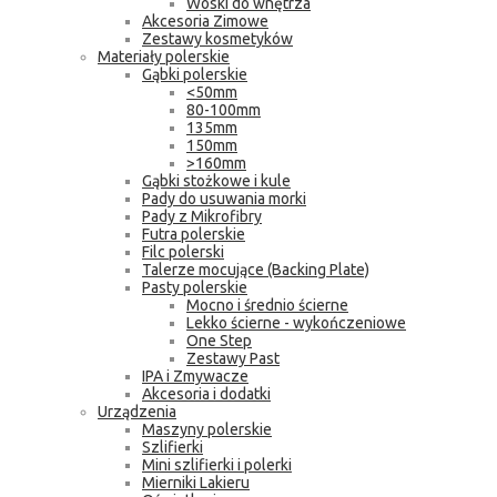
Woski do wnętrza
Akcesoria Zimowe
Zestawy kosmetyków
Materiały polerskie
Gąbki polerskie
<50mm
80-100mm
135mm
150mm
>160mm
Gąbki stożkowe i kule
Pady do usuwania morki
Pady z Mikrofibry
Futra polerskie
Filc polerski
Talerze mocujące (Backing Plate)
Pasty polerskie
Mocno i średnio ścierne
Lekko ścierne - wykończeniowe
One Step
Zestawy Past
IPA i Zmywacze
Akcesoria i dodatki
Urządzenia
Maszyny polerskie
Szlifierki
Mini szlifierki i polerki
Mierniki Lakieru