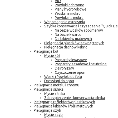
AIO
Powłoki ochronne
Piany hydrofobowe
Woski na mokro
Powłoki na mokro
Wspomaganie osuszania
Szybka konserwacja i czyszczenie "Quick Det
Na bazie wosków i polimerów
Na bazie kwarcu
Do lakierów matowych
Pielęgnacja plastików zewnętrznych
Pielęgnacja dachów kabrio
Pielęgnacja kół
Mycie kół
Preparaty kwasowe
Preparaty zasadowe i neutralne
Deironizery
Czyszczenie opon
Woski i Powłoki do felg
Dressingi do opon
Pielęgnacja metalu i chromu
Pielęgnacja silnika
Mycie silnika
Zabezpieczenie i konserwacja silnika
Pielęgnacja reflektorów plastikowych
Pielęgnacja lakierów i folii matowych
Pielęgnacja szyb
Mycie szyb