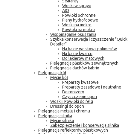
Sealanty
Woski w sprayu
AIO
Powłoki ochronne
Piany hydrofobowe
Woski na mokro
Powłoki na mokro
Wspomaganie osuszania
Szybka konserwacja i czyszczenie "Quick
Detailer"
Na bazie wosków i polimerów
Na bazie kwarcu
Do lakierów matowych
Pielęgnacja plastików zewnętrznych
Pielęgnacja dachów kabrio
Pielęgnacja kół
Mycie kół
Preparaty kwasowe
Preparaty zasadowe i neutralne
Deironizery
Czyszczenie opon
Woski i Powłoki do felg
Dressingi do opon
Pielęgnacja metalu i chromu
Pielęgnacja silnika
Mycie silnika
Zabezpieczenie i konserwacja silnika
Pielęgnacja reflektorów plastikowych