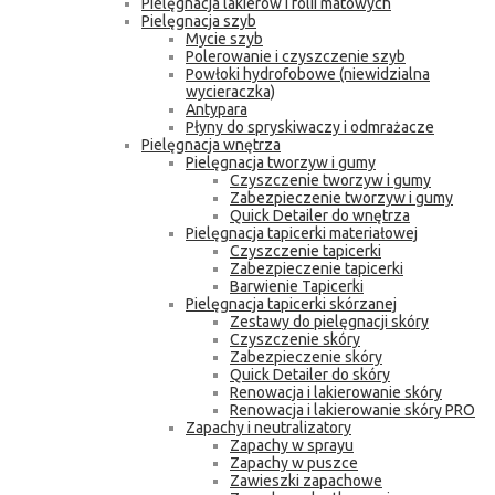
Pielęgnacja lakierów i folii matowych
Pielęgnacja szyb
Mycie szyb
Polerowanie i czyszczenie szyb
Powłoki hydrofobowe (niewidzialna
wycieraczka)
Antypara
Płyny do spryskiwaczy i odmrażacze
Pielęgnacja wnętrza
Pielęgnacja tworzyw i gumy
Czyszczenie tworzyw i gumy
Zabezpieczenie tworzyw i gumy
Quick Detailer do wnętrza
Pielęgnacja tapicerki materiałowej
Czyszczenie tapicerki
Zabezpieczenie tapicerki
Barwienie Tapicerki
Pielęgnacja tapicerki skórzanej
Zestawy do pielęgnacji skóry
Czyszczenie skóry
Zabezpieczenie skóry
Quick Detailer do skóry
Renowacja i lakierowanie skóry
Renowacja i lakierowanie skóry PRO
Zapachy i neutralizatory
Zapachy w sprayu
Zapachy w puszce
Zawieszki zapachowe