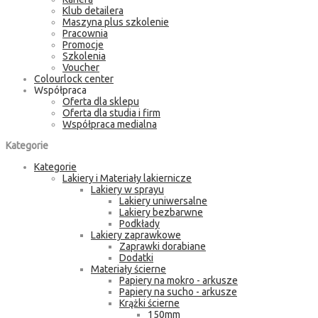
Klub detailera
Maszyna plus szkolenie
Pracownia
Promocje
Szkolenia
Voucher
Colourlock center
Współpraca
Oferta dla sklepu
Oferta dla studia i firm
Współpraca medialna
Kategorie
Kategorie
Lakiery i Materiały lakiernicze
Lakiery w sprayu
Lakiery uniwersalne
Lakiery bezbarwne
Podkłady
Lakiery zaprawkowe
Zaprawki dorabiane
Dodatki
Materiały ścierne
Papiery na mokro - arkusze
Papiery na sucho - arkusze
Krążki ścierne
150mm