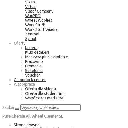
Vikan
Virtus
Vlatof Company
WaxPRO
Wheel Woolies
Work Stuff
Work Stuff Wiadra
Zentool
Zymöl
Oferty
Kariera
Klub detailera
Maszyna plus szkolenie
Pracownia
Promocje
Szkolenia
Voucher
Colourlock center
Współpraca
Oferta dla sklepu
Oferta dla studia i firm
Współpraca medialna
Szukaj
Pure Chemie All Wheel Cleaner 5L
Strona główna