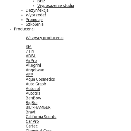
BHP
Wyposażenie studia
Dezynfekcja
Wyprzedaż
Promocje
Szkolenia
Producenci
Wszyscy producenci
3M
7TIN
ADBL
AirPro
Allegrini
Angelwax
APP
Aqua Cosmetics
Auto Graph
Autosol
Autotriz
BenBow
BigBoi
BILT-HAMBER
Brayt
California Scents
Car Pro
Cartec
Chemical Guys