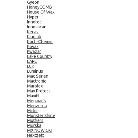
Gyeon
HoneyCOMB
House Of Wax
Hyper
Innotec
Innovacar
Kecav
KiurLab
Koch-Chemie
Kovax
Kwazar
Lake Country
LARE
LCK
Luminus
Mac Serien
Mactronic
Marolex
Max Protect
Maxifi
Meguiar's
Menzerna
Mirka
Monster Shine
Mothers
Murska
MX NOWICKI
Nextzett