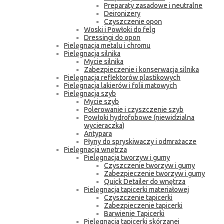
Preparaty zasadowe i neutralne
Deironizery
Czyszczenie opon
Woski i Powłoki do felg
Dressingi do opon
Pielęgnacja metalu i chromu
Pielęgnacja silnika
Mycie silnika
Zabezpieczenie i konserwacja silnika
Pielęgnacja reflektorów plastikowych
Pielęgnacja lakierów i folii matowych
Pielęgnacja szyb
Mycie szyb
Polerowanie i czyszczenie szyb
Powłoki hydrofobowe (niewidzialna
wycieraczka)
Antypara
Płyny do spryskiwaczy i odmrażacze
Pielęgnacja wnętrza
Pielęgnacja tworzyw i gumy
Czyszczenie tworzyw i gumy
Zabezpieczenie tworzyw i gumy
Quick Detailer do wnętrza
Pielęgnacja tapicerki materiałowej
Czyszczenie tapicerki
Zabezpieczenie tapicerki
Barwienie Tapicerki
Pielęgnacja tapicerki skórzanej