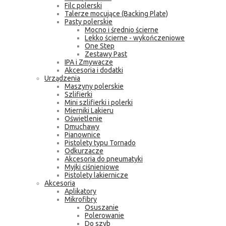
Filc polerski
Talerze mocujące (Backing Plate)
Pasty polerskie
Mocno i średnio ścierne
Lekko ścierne - wykończeniowe
One Step
Zestawy Past
IPA i Zmywacze
Akcesoria i dodatki
Urządzenia
Maszyny polerskie
Szlifierki
Mini szlifierki i polerki
Mierniki Lakieru
Oświetlenie
Dmuchawy
Pianownice
Pistolety typu Tornado
Odkurzacze
Akcesoria do pneumatyki
Myjki ciśnieniowe
Pistolety lakiernicze
Akcesoria
Aplikatory
Mikrofibry
Osuszanie
Polerowanie
Do szyb