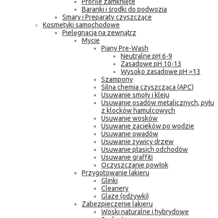
Profile zamknięte
Baranki i środki do podwozia
Smary i Preparaty czyszczące
Kosmetyki samochodowe
Pielęgnacja na zewnątrz
Mycie
Piany Pre-Wash
Neutralne pH 6-9
Zasadowe pH 10-13
Wysoko zasadowe pH >13
Szampony
Silna chemia czyszcząca (APC)
Usuwanie smoły i kleju
Usuwanie osadów metalicznych, pyłu
z klocków hamulcowych
Usuwanie wosków
Usuwanie zacieków po wodzie
Usuwanie owadów
Usuwanie żywicy drzew
Usuwanie ptasich odchodów
Usuwanie graffiti
Oczyszczanie powłok
Przygotowanie lakieru
Glinki
Cleanery
Glaze (odżywki)
Zabezpieczenie lakieru
Woski naturalne i hybrydowe