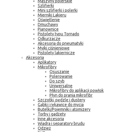
Maszyny polerskie
Szlifierki
Mini szlifierki i polerki
Mierniki Lakieru
Oświetlenie
Dmuchawy
Pianownice
Pistolety typu Tornado
Odkurzacze
Akcesoria do pneumatyki
Myjki ciśnieniowe
Pistolety lakiernicze
Akcesoria
Aplikatory
Mikrofibry
Osuszanie
Polerowanie
Do szyb
Uniwersalne
Mikrofibry do aplikacji powłok
Płyn do prania mikrofibr
Szczotki, pędzle i dustery
Gąbki i rękawice do mycia
Butelki/Pojemniki i atomizery
Torby i gadżety
Inne akcesoria
Wiadra i separatory brudu
Odzież