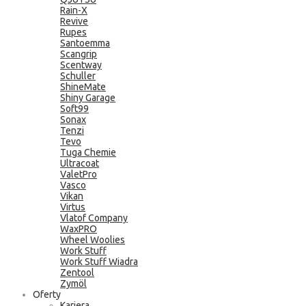
Rain-X
Revive
Rupes
Santoemma
Scangrip
Scentway
Schuller
ShineMate
Shiny Garage
Soft99
Sonax
Tenzi
Tevo
Tuga Chemie
Ultracoat
ValetPro
Vasco
Vikan
Virtus
Vlatof Company
WaxPRO
Wheel Woolies
Work Stuff
Work Stuff Wiadra
Zentool
Zymöl
Oferty
Kariera