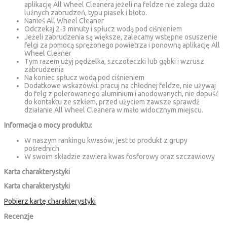
aplikację All Wheel Cleanera jeżeli na feldze nie zalega dużo
luźnych zabrudzeń, typu piasek i błoto.
Nanieś All Wheel Cleaner
Odczekaj 2-3 minuty i spłucz wodą pod ciśnieniem
Jeżeli zabrudzenia są większe, zalecamy wstępne osuszenie
felgi za pomocą sprężonego powietrza i ponowną aplikację All
Wheel Cleaner
Tym razem użyj pędzelka, szczoteczki lub gąbki i wzrusz
zabrudzenia
Na koniec spłucz wodą pod ciśnieniem
Dodatkowe wskazówki: pracuj na chłodnej feldze, nie używaj
do felg z polerowanego aluminium i anodowanych, nie dopuść
do kontaktu ze szkłem, przed użyciem zawsze sprawdź
działanie All Wheel Cleanera w mało widocznym miejscu.
Informacja o mocy produktu:
W naszym rankingu kwasów, jest to produkt z grupy
pośrednich
W swoim składzie zawiera kwas fosforowy oraz szczawiowy
Karta charakterystyki
Karta charakterystyki
Pobierz kartę charakterystyki
Recenzje