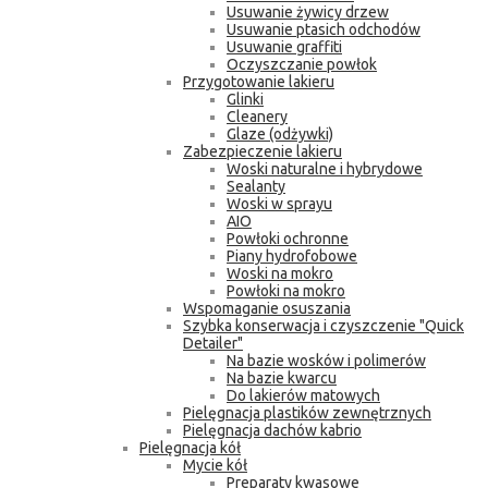
Usuwanie żywicy drzew
Usuwanie ptasich odchodów
Usuwanie graffiti
Oczyszczanie powłok
Przygotowanie lakieru
Glinki
Cleanery
Glaze (odżywki)
Zabezpieczenie lakieru
Woski naturalne i hybrydowe
Sealanty
Woski w sprayu
AIO
Powłoki ochronne
Piany hydrofobowe
Woski na mokro
Powłoki na mokro
Wspomaganie osuszania
Szybka konserwacja i czyszczenie "Quick
Detailer"
Na bazie wosków i polimerów
Na bazie kwarcu
Do lakierów matowych
Pielęgnacja plastików zewnętrznych
Pielęgnacja dachów kabrio
Pielęgnacja kół
Mycie kół
Preparaty kwasowe