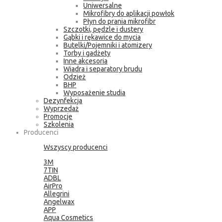
Uniwersalne
Mikrofibry do aplikacji powłok
Płyn do prania mikrofibr
Szczotki, pędzle i dustery
Gąbki i rękawice do mycia
Butelki/Pojemniki i atomizery
Torby i gadżety
Inne akcesoria
Wiadra i separatory brudu
Odzież
BHP
Wyposażenie studia
Dezynfekcja
Wyprzedaż
Promocje
Szkolenia
Producenci
Wszyscy producenci
3M
7TIN
ADBL
AirPro
Allegrini
Angelwax
APP
Aqua Cosmetics