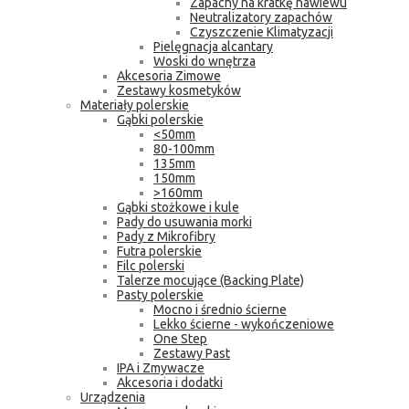
Zapachy na kratkę nawiewu
Neutralizatory zapachów
Czyszczenie Klimatyzacji
Pielęgnacja alcantary
Woski do wnętrza
Akcesoria Zimowe
Zestawy kosmetyków
Materiały polerskie
Gąbki polerskie
<50mm
80-100mm
135mm
150mm
>160mm
Gąbki stożkowe i kule
Pady do usuwania morki
Pady z Mikrofibry
Futra polerskie
Filc polerski
Talerze mocujące (Backing Plate)
Pasty polerskie
Mocno i średnio ścierne
Lekko ścierne - wykończeniowe
One Step
Zestawy Past
IPA i Zmywacze
Akcesoria i dodatki
Urządzenia