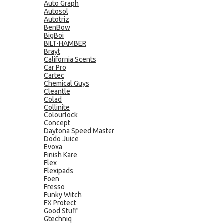
Auto Graph
Autosol
Autotriz
BenBow
BigBoi
BILT-HAMBER
Brayt
California Scents
Car Pro
Cartec
Chemical Guys
Cleantle
Colad
Collinite
Colourlock
Concept
Daytona Speed Master
Dodo Juice
Evoxa
Finish Kare
Flex
Flexipads
Foen
Fresso
Funky Witch
FX Protect
Good Stuff
Gtechniq