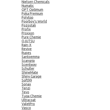
Nielsen Chemicals
Numatic
OPT Optimum
Poka Premium
Polytop
Poorboy's World
Pozostali
Profix
Proxxon
Pure Chemie
QJUTSU
Rain-X
Revive
Rupes
Santoemma
Scangrip
Scentway
Schuller
ShineMate
Shiny Garage
Soft99
Sonax
Tenzi
Tevo
Tuga Chemie
Ultracoat
ValetPro
Vasco