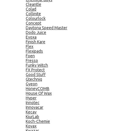
Cleantle
Colad
Collinite
Colourlock
Concept
Daytona Speed Master
Dodo Juice
Evoxa
Finish Kare
Flex
Flexipads
Foen
Fresso
Funky Witch
FX Protect
Good Stuff
Gtechniq
Gyeon
HoneyCOMB
House Of Wax
Hyper
Innotec
Innovacar
Kecav
KiurLab
Koch-Chemie
Kovax
Kwazar