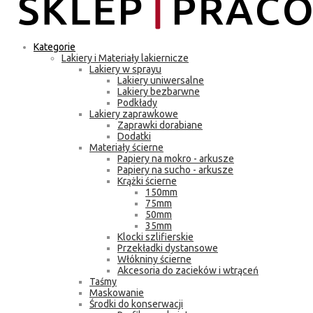
Kategorie
Lakiery i Materiały lakiernicze
Lakiery w sprayu
Lakiery uniwersalne
Lakiery bezbarwne
Podkłady
Lakiery zaprawkowe
Zaprawki dorabiane
Dodatki
Materiały ścierne
Papiery na mokro - arkusze
Papiery na sucho - arkusze
Krążki ścierne
150mm
75mm
50mm
35mm
Klocki szlifierskie
Przekładki dystansowe
Włókniny ścierne
Akcesoria do zacieków i wtrąceń
Taśmy
Maskowanie
Środki do konserwacji