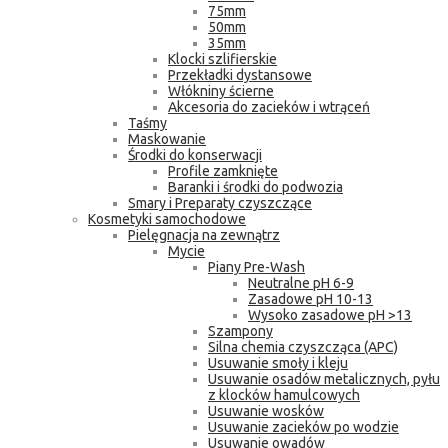
75mm
50mm
35mm
Klocki szlifierskie
Przekładki dystansowe
Włókniny ścierne
Akcesoria do zacieków i wtrąceń
Taśmy
Maskowanie
Środki do konserwacji
Profile zamknięte
Baranki i środki do podwozia
Smary i Preparaty czyszczące
Kosmetyki samochodowe
Pielęgnacja na zewnątrz
Mycie
Piany Pre-Wash
Neutralne pH 6-9
Zasadowe pH 10-13
Wysoko zasadowe pH >13
Szampony
Silna chemia czyszcząca (APC)
Usuwanie smoły i kleju
Usuwanie osadów metalicznych, pyłu
z klocków hamulcowych
Usuwanie wosków
Usuwanie zacieków po wodzie
Usuwanie owadów