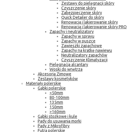
Zestawy do pielęgnacji skóry
Czyszczenie skóry
Zabezpieczenie skóry
Quick Detailer do skóry
Renowacja i lakierowanie skóry
Renowacja i lakierowanie skóry PRO
Zapachy i neutralizatory
Zapachy w sprayu
Zapachy w puszce
Zawieszki zapachowe
Zapachy na kratkę nawiewu
Neutralizatory zapachów
Czyszczenie Klimatyzacji
Pielęgnacja alcantary
Woski do wnętrza
Akcesoria Zimowe
Zestawy kosmetyków
Materiały polerskie
Gąbki polerskie
<50mm
80-100mm
135mm
150mm
>160mm
Gąbki stożkowe i kule
Pady do usuwania morki
Pady z Mikrofibry
Futra polerskie