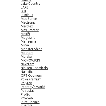
Lake Country
LARE
LCK
Luminus
Mac Serien
Mactronic
Marolex
Max Protect
Maxifi
Meguiar's
Menzerna
Mirka
Monster Shine
Mothers
Murska
MX NOWICKI
Nextzett
Nielsen Chemicals
Numatic
OPT Optimum
Poka Premium
Polytop
Poorboy's World
Pozostali
Profix
Proxxon
Pure Chemie
QJUTSU