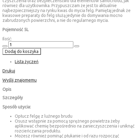
czyszczenia oraz bezpieczeństwo dla elementów samochodu, jak
również dla użytkownika. Przypuszczam że jest to aktualnie
najbezpieczniejszy na rynku kwas do mycia felg. Pamiętaj jednak że
kwasowe preparaty do felg służą jedynie do domywania mocno
zabrudzonych powierzchni, a nie do regularnego mycia.
Pojemność 5L
Ilość:
Dodaj do koszyka
Lista życzeń
Drukuj
Wyślij znajomemu
Opis
Szczegóły
Sposób użycia:
Opłucz felgę z luźnego brudu
Osusz wstępnie za pomocą sprężnego powietrza żeby
aplikować chemię bezpośrednio na zanieczyszczenia i uniknąć
rozcieńczania produktu.
Możesz również pominąć płukanie i od razu rozpocząć