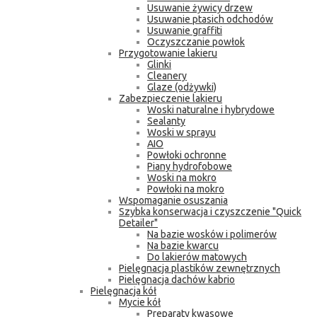
Usuwanie żywicy drzew
Usuwanie ptasich odchodów
Usuwanie graffiti
Oczyszczanie powłok
Przygotowanie lakieru
Glinki
Cleanery
Glaze (odżywki)
Zabezpieczenie lakieru
Woski naturalne i hybrydowe
Sealanty
Woski w sprayu
AIO
Powłoki ochronne
Piany hydrofobowe
Woski na mokro
Powłoki na mokro
Wspomaganie osuszania
Szybka konserwacja i czyszczenie "Quick
Detailer"
Na bazie wosków i polimerów
Na bazie kwarcu
Do lakierów matowych
Pielęgnacja plastików zewnętrznych
Pielęgnacja dachów kabrio
Pielęgnacja kół
Mycie kół
Preparaty kwasowe