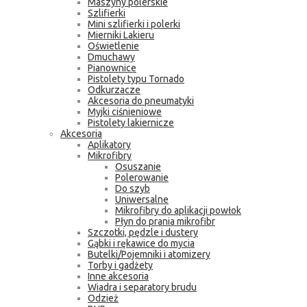
Maszyny polerskie
Szlifierki
Mini szlifierki i polerki
Mierniki Lakieru
Oświetlenie
Dmuchawy
Pianownice
Pistolety typu Tornado
Odkurzacze
Akcesoria do pneumatyki
Myjki ciśnieniowe
Pistolety lakiernicze
Akcesoria
Aplikatory
Mikrofibry
Osuszanie
Polerowanie
Do szyb
Uniwersalne
Mikrofibry do aplikacji powłok
Płyn do prania mikrofibr
Szczotki, pędzle i dustery
Gąbki i rękawice do mycia
Butelki/Pojemniki i atomizery
Torby i gadżety
Inne akcesoria
Wiadra i separatory brudu
Odzież