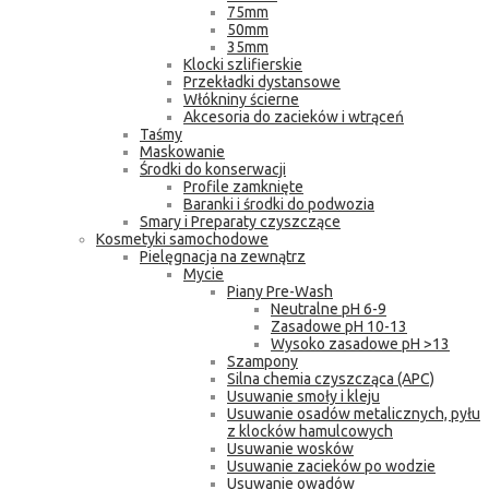
75mm
50mm
35mm
Klocki szlifierskie
Przekładki dystansowe
Włókniny ścierne
Akcesoria do zacieków i wtrąceń
Taśmy
Maskowanie
Środki do konserwacji
Profile zamknięte
Baranki i środki do podwozia
Smary i Preparaty czyszczące
Kosmetyki samochodowe
Pielęgnacja na zewnątrz
Mycie
Piany Pre-Wash
Neutralne pH 6-9
Zasadowe pH 10-13
Wysoko zasadowe pH >13
Szampony
Silna chemia czyszcząca (APC)
Usuwanie smoły i kleju
Usuwanie osadów metalicznych, pyłu
z klocków hamulcowych
Usuwanie wosków
Usuwanie zacieków po wodzie
Usuwanie owadów