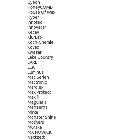
Gyeon
HoneyCOMB
House Of Wax
Hyper
Innotec
Innovacar
Kecav
KiurLab
Koch-Chemie
Kovax
Kwazar
Lake Country
LARE
LCK
Luminus
Mac Serien
Mactronic
Marolex
Max Protect
Maxifi
Meguiar's
Menzerna
Mirka
Monster Shine
Mothers
Murska
MX NOWICKI
Nextzett