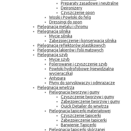
Preparaty zasadowe i neutralne
Deironizery
Czyszczenie opon
Woski i Powłoki do felg
Dressingi do opon
Pielęgnacja metalu i chromu
Pielęgnacja silnika
Mycie silnika
Zabezpieczenie i konserwacja silnika
Pielęgnacja reflektorów plastikowych
Pielęgnacja lakierów i folii matowych
Pielęgnacja szyb
Mycie szyb
Polerowanie i czyszczenie szyb
Powłoki hydrofobowe (niewidzialna
wycieraczka)
Antypara
Płyny do spryskiwaczy i odmrażacze
Pielęgnacja wnętrza
Pielęgnacja tworzyw i gumy
Czyszczenie tworzyw i gumy
Zabezpieczenie tworzyw i gumy
Quick Detailer do wnętrza
Pielęgnacja tapicerki materiałowej
Czyszczenie tapicerki
Zabezpieczenie tapicerki
Barwienie Tapicerki
Pielęgnacja tapicerki skórzanej