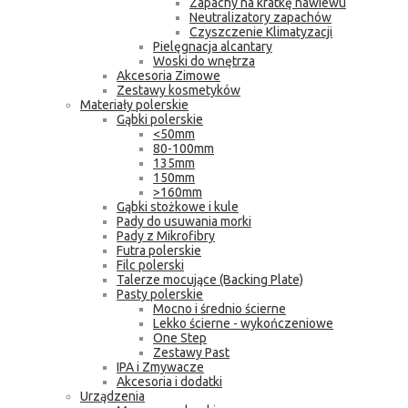
Zapachy na kratkę nawiewu
Neutralizatory zapachów
Czyszczenie Klimatyzacji
Pielęgnacja alcantary
Woski do wnętrza
Akcesoria Zimowe
Zestawy kosmetyków
Materiały polerskie
Gąbki polerskie
<50mm
80-100mm
135mm
150mm
>160mm
Gąbki stożkowe i kule
Pady do usuwania morki
Pady z Mikrofibry
Futra polerskie
Filc polerski
Talerze mocujące (Backing Plate)
Pasty polerskie
Mocno i średnio ścierne
Lekko ścierne - wykończeniowe
One Step
Zestawy Past
IPA i Zmywacze
Akcesoria i dodatki
Urządzenia