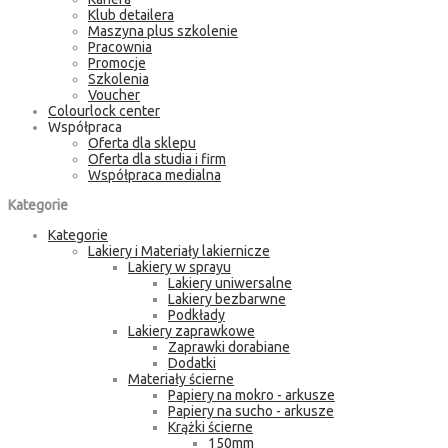
Klub detailera
Maszyna plus szkolenie
Pracownia
Promocje
Szkolenia
Voucher
Colourlock center
Współpraca
Oferta dla sklepu
Oferta dla studia i firm
Współpraca medialna
Kategorie
Kategorie
Lakiery i Materiały lakiernicze
Lakiery w sprayu
Lakiery uniwersalne
Lakiery bezbarwne
Podkłady
Lakiery zaprawkowe
Zaprawki dorabiane
Dodatki
Materiały ścierne
Papiery na mokro - arkusze
Papiery na sucho - arkusze
Krążki ścierne
150mm