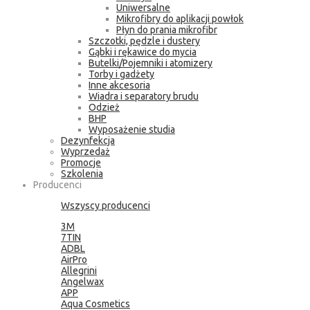
Uniwersalne
Mikrofibry do aplikacji powłok
Płyn do prania mikrofibr
Szczotki, pędzle i dustery
Gąbki i rękawice do mycia
Butelki/Pojemniki i atomizery
Torby i gadżety
Inne akcesoria
Wiadra i separatory brudu
Odzież
BHP
Wyposażenie studia
Dezynfekcja
Wyprzedaż
Promocje
Szkolenia
Producenci
Wszyscy producenci
3M
7TIN
ADBL
AirPro
Allegrini
Angelwax
APP
Aqua Cosmetics