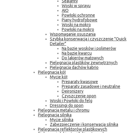
Sealanty
Woski w sprayu
AIO
Powłoki ochronne
Piany hydrofobowe
Woski na mokro
Powłoki na mokro
Wspomaganie osuszania
Szybka konserwacja i czyszczenie "Quick
Detailer"
Na bazie wosków i polimerów
Na bazie kwarcu
Do lakierów matowych
Pielęgnacja plastików zewnętrznych
Pielęgnacja dachów kabrio
Pielęgnacja kół
Mycie kół
Preparaty kwasowe
Preparaty zasadowe i neutralne
Deironizery
Czyszczenie opon
Woski i Powłoki do felg
Dressingi do opon
Pielęgnacja metalu i chromu
Pielęgnacja silnika
Mycie silnika
Zabezpieczenie i konserwacja silnika
Pielęgnacja reflektorów plastikowych