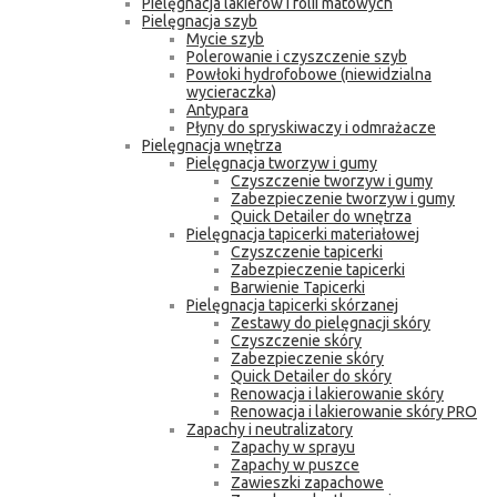
Pielęgnacja lakierów i folii matowych
Pielęgnacja szyb
Mycie szyb
Polerowanie i czyszczenie szyb
Powłoki hydrofobowe (niewidzialna
wycieraczka)
Antypara
Płyny do spryskiwaczy i odmrażacze
Pielęgnacja wnętrza
Pielęgnacja tworzyw i gumy
Czyszczenie tworzyw i gumy
Zabezpieczenie tworzyw i gumy
Quick Detailer do wnętrza
Pielęgnacja tapicerki materiałowej
Czyszczenie tapicerki
Zabezpieczenie tapicerki
Barwienie Tapicerki
Pielęgnacja tapicerki skórzanej
Zestawy do pielęgnacji skóry
Czyszczenie skóry
Zabezpieczenie skóry
Quick Detailer do skóry
Renowacja i lakierowanie skóry
Renowacja i lakierowanie skóry PRO
Zapachy i neutralizatory
Zapachy w sprayu
Zapachy w puszce
Zawieszki zapachowe