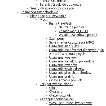
Profile zamknięte
Baranki i środki do podwozia
Smary i Preparaty czyszczące
Kosmetyki samochodowe
Pielęgnacja na zewnątrz
Mycie
Piany Pre-Wash
Neutralne pH 6-9
Zasadowe pH 10-13
Wysoko zasadowe pH >13
Szampony
Silna chemia czyszcząca (APC)
Usuwanie smoły i kleju
Usuwanie osadów metalicznych, pyłu
z klocków hamulcowych
Usuwanie wosków
Usuwanie zacieków po wodzie
Usuwanie owadów
Usuwanie żywicy drzew
Usuwanie ptasich odchodów
Usuwanie graffiti
Oczyszczanie powłok
Przygotowanie lakieru
Glinki
Cleanery
Glaze (odżywki)
Zabezpieczenie lakieru
Woski naturalne i hybrydowe