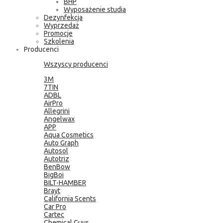
BHP
Wyposażenie studia
Dezynfekcja
Wyprzedaż
Promocje
Szkolenia
Producenci
Wszyscy producenci
3M
7TIN
ADBL
AirPro
Allegrini
Angelwax
APP
Aqua Cosmetics
Auto Graph
Autosol
Autotriz
BenBow
BigBoi
BILT-HAMBER
Brayt
California Scents
Car Pro
Cartec
Chemical Guys