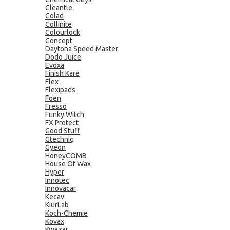
Cleantle
Colad
Collinite
Colourlock
Concept
Daytona Speed Master
Dodo Juice
Evoxa
Finish Kare
Flex
Flexipads
Foen
Fresso
Funky Witch
FX Protect
Good Stuff
Gtechniq
Gyeon
HoneyCOMB
House Of Wax
Hyper
Innotec
Innovacar
Kecav
KiurLab
Koch-Chemie
Kovax
Kwazar