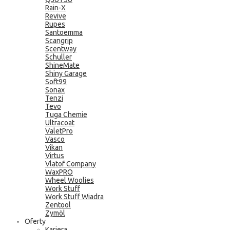
Rain-X
Revive
Rupes
Santoemma
Scangrip
Scentway
Schuller
ShineMate
Shiny Garage
Soft99
Sonax
Tenzi
Tevo
Tuga Chemie
Ultracoat
ValetPro
Vasco
Vikan
Virtus
Vlatof Company
WaxPRO
Wheel Woolies
Work Stuff
Work Stuff Wiadra
Zentool
Zymöl
Oferty
Kariera