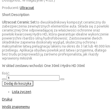
Dostępność:
W magazynie ( 4 szt )
Producent:
Ultracoat
Short Description
Ultracoat Ceramic Set
to dwuskładnikowy kompozyt ceramiczny do
zabezpieczenia zewnętrznych elementów auta. Składa się z powłoki
ceramicznej One odpowiadającej za właściwości ochronne oraz
powłoki kwarcowej Hydro HD, która gwarantuje idealne wykończenie
powierzchni i bardzo silną hydrofobowość. Zastosowanie dwóch
składników zapewnia doskonały wygląd, skuteczną ochronę i
maksymalnie łatwą pielęgnację lakieru na okres do 3 lat lub 40.000 km
przebiegu. Aplikacja obydwu powłok jest łatwa i przyjemna, dlatego
bez trudu przeprowadzi ją zarówno profesjonalista, jak i każdy
wprawiony miłośnik
W skład zestawu wchodzi: One 30ml i Hydro HD 30ml
Ilość:
Dodaj do koszyka
Lista życzeń
Drukuj
Wyślij znajomemu