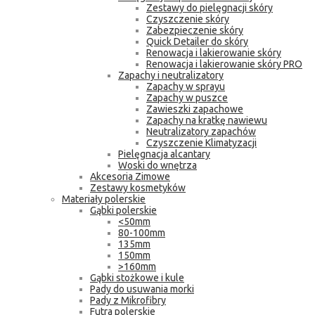
Zestawy do pielęgnacji skóry
Czyszczenie skóry
Zabezpieczenie skóry
Quick Detailer do skóry
Renowacja i lakierowanie skóry
Renowacja i lakierowanie skóry PRO
Zapachy i neutralizatory
Zapachy w sprayu
Zapachy w puszce
Zawieszki zapachowe
Zapachy na kratkę nawiewu
Neutralizatory zapachów
Czyszczenie Klimatyzacji
Pielęgnacja alcantary
Woski do wnętrza
Akcesoria Zimowe
Zestawy kosmetyków
Materiały polerskie
Gąbki polerskie
<50mm
80-100mm
135mm
150mm
>160mm
Gąbki stożkowe i kule
Pady do usuwania morki
Pady z Mikrofibry
Futra polerskie