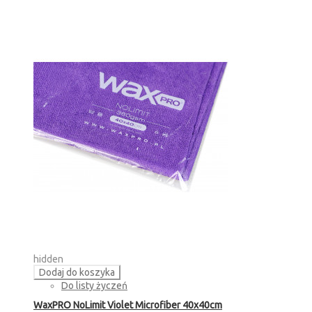
hidden
Dodaj do koszyka
Do listy życzeń
WaxPRO NoLimit Violet Microfiber 40x40cm