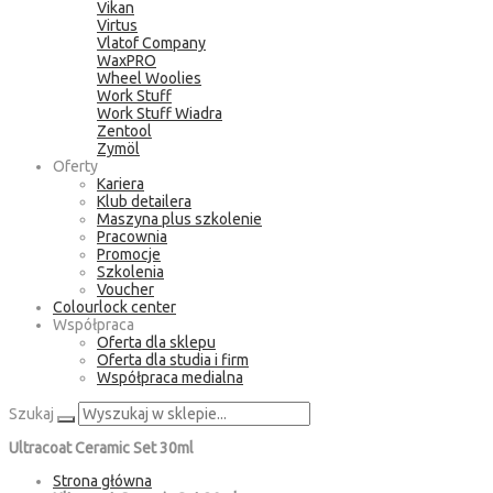
Vikan
Virtus
Vlatof Company
WaxPRO
Wheel Woolies
Work Stuff
Work Stuff Wiadra
Zentool
Zymöl
Oferty
Kariera
Klub detailera
Maszyna plus szkolenie
Pracownia
Promocje
Szkolenia
Voucher
Colourlock center
Współpraca
Oferta dla sklepu
Oferta dla studia i firm
Współpraca medialna
Szukaj
Ultracoat Ceramic Set 30ml
Strona główna