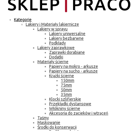
Kategorie
Lakiery i Materiały lakiernicze
Lakiery w sprayu
Lakiery uniwersalne
Lakiery bezbarwne
Podkłady
Lakiery zaprawkowe
Zaprawki dorabiane
Dodatki
Materiały ścierne
Papiery na mokro - arkusze
Papiery na sucho - arkusze
Krążki ścierne
150mm
75mm
50mm
35mm
Klocki szlifierskie
Przekładki dystansowe
Włókniny ścierne
Akcesoria do zacieków i wtrąceń
Taśmy
Maskowanie
Środki do konserwacji