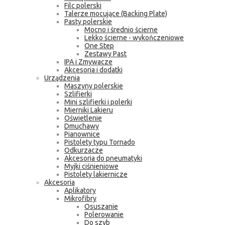
Filc polerski
Talerze mocujące (Backing Plate)
Pasty polerskie
Mocno i średnio ścierne
Lekko ścierne - wykończeniowe
One Step
Zestawy Past
IPA i Zmywacze
Akcesoria i dodatki
Urządzenia
Maszyny polerskie
Szlifierki
Mini szlifierki i polerki
Mierniki Lakieru
Oświetlenie
Dmuchawy
Pianownice
Pistolety typu Tornado
Odkurzacze
Akcesoria do pneumatyki
Myjki ciśnieniowe
Pistolety lakiernicze
Akcesoria
Aplikatory
Mikrofibry
Osuszanie
Polerowanie
Do szyb