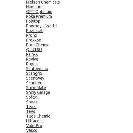
Nielsen Chemicals
Numatic
OPT Optimum
Poka Premium
Polytop
Poorboy's World
Pozostali
Profix
Proxxon
Pure Chemie
QJUTSU
Rain-X
Revive
Rupes
Santoemma
Scangrip
Scentway
Schuller
ShineMate
Shiny Garage
Soft99
Sonax
Tenzi
Tevo
Tuga Chemie
Ultracoat
ValetPro
Vasco