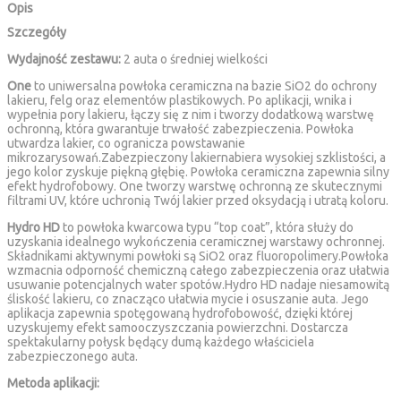
Opis
Szczegóły
Wydajność zestawu:
2 auta o średniej wielkości
One
to uniwersalna powłoka ceramiczna na bazie SiO2 do ochrony
lakieru, felg oraz elementów plastikowych. Po aplikacji, wnika i
wypełnia pory lakieru, łączy się z nim i tworzy dodatkową warstwę
ochronną, która gwarantuje trwałość zabezpieczenia. Powłoka
utwardza lakier, co ogranicza powstawanie
mikrozarysowań.Zabezpieczony lakiernabiera wysokiej szklistości, a
jego kolor zyskuje piękną głębię. Powłoka ceramiczna zapewnia silny
efekt hydrofobowy. One tworzy warstwę ochronną ze skutecznymi
filtrami UV, które uchronią Twój lakier przed oksydacją i utratą koloru.
Hydro HD
to powłoka kwarcowa typu “top coat”, która służy do
uzyskania idealnego wykończenia ceramicznej warstawy ochronnej.
Składnikami aktywnymi powłoki są SiO2 oraz fluoropolimery.Powłoka
wzmacnia odporność chemiczną całego zabezpieczenia oraz ułatwia
usuwanie potencjalnych water spotów.Hydro HD nadaje niesamowitą
śliskość lakieru, co znacząco ułatwia mycie i osuszanie auta. Jego
aplikacja zapewnia spotęgowaną hydrofobowość, dzięki której
uzyskujemy efekt samooczyszczania powierzchni. Dostarcza
spektakularny połysk będący dumą każdego właściciela
zabezpieczonego auta.
Metoda aplikacji: