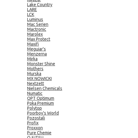
Lake Country
LARE
LCK
Luminus
Mac Serien
Mactronic
Marolex
Max Protect
Maxifi
Meguiar's
Menzerna
Mirka
Monster Shine
Mothers
Murska
MX NOWICKI
Nextzett
Nielsen Chemicals
Numatic
OPT Optimum
Poka Premium
Polytop
Poorboy's World
Pozostali
Profix
Proxxon
Pure Chemie
QJUTSU