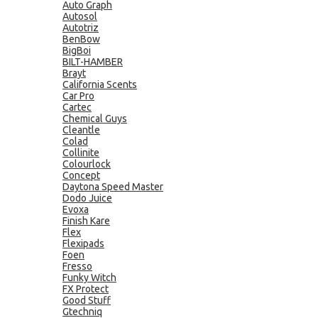
Auto Graph
Autosol
Autotriz
BenBow
BigBoi
BILT-HAMBER
Brayt
California Scents
Car Pro
Cartec
Chemical Guys
Cleantle
Colad
Collinite
Colourlock
Concept
Daytona Speed Master
Dodo Juice
Evoxa
Finish Kare
Flex
Flexipads
Foen
Fresso
Funky Witch
FX Protect
Good Stuff
Gtechniq