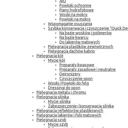
AIO
Powłoki ochronne
Piany hydrofobowe
Woski na mokro
Powłoki na mokro
Wspomaganie osuszania
Szybka konserwacja i czyszczenie "Quick Det
Na bazie wosków i polimerów
Na bazie kwarcu
Do lakierów matowych
Pielęgnacja plastików zewnętrznych
Pielęgnacja dachów kabrio
Pielęgnacja kół
Mycie kół
Preparaty kwasowe
Preparaty zasadowe i neutralne
Deironizery
Czyszczenie opon
Woski i Powłoki do felg
Dressingi do opon
Pielęgnacja metalu i chromu
Pielęgnacja silnika
Mycie silnika
Zabezpieczenie i konserwacja silnika
Pielęgnacja reflektorów plastikowych
Pielęgnacja lakierów i folii matowych
Pielęgnacja szyb
Mycie szyb