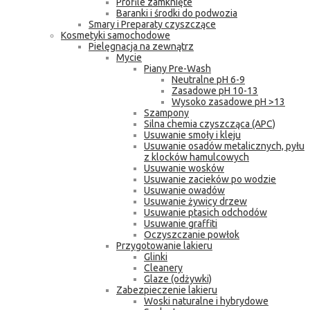
Profile zamknięte
Baranki i środki do podwozia
Smary i Preparaty czyszczące
Kosmetyki samochodowe
Pielęgnacja na zewnątrz
Mycie
Piany Pre-Wash
Neutralne pH 6-9
Zasadowe pH 10-13
Wysoko zasadowe pH >13
Szampony
Silna chemia czyszcząca (APC)
Usuwanie smoły i kleju
Usuwanie osadów metalicznych, pyłu
z klocków hamulcowych
Usuwanie wosków
Usuwanie zacieków po wodzie
Usuwanie owadów
Usuwanie żywicy drzew
Usuwanie ptasich odchodów
Usuwanie graffiti
Oczyszczanie powłok
Przygotowanie lakieru
Glinki
Cleanery
Glaze (odżywki)
Zabezpieczenie lakieru
Woski naturalne i hybrydowe