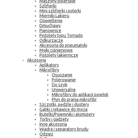
Maszyny polerskie
Szlifierki
Mini szlifierki i polerki
Mierniki Lakieru
Oświetlenie
Dmuchawy
Pianownice
Pistolety typu Tornado
Odkurzacze
Akcesoria do pneumatyki
Myjki ciśnieniowe
Pistolety lakiernicze
Akcesoria
Aplikatory
Mikrofibry
Osuszanie
Polerowanie
Do szyb
Uniwersalne
Mikrofibry do aplikacji powłok
Płyn do prania mikrofibr
Szczotki, pędzle i dustery
Gąbki i rękawice do mycia
Butelki/Pojemniki i atomizery
Torby i gadżety
Inne akcesoria
Wiadra i separatory brudu
Odzież