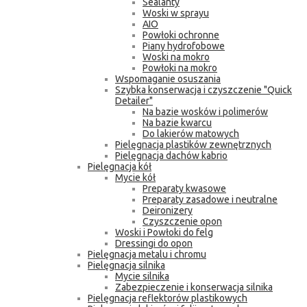
Sealanty
Woski w sprayu
AIO
Powłoki ochronne
Piany hydrofobowe
Woski na mokro
Powłoki na mokro
Wspomaganie osuszania
Szybka konserwacja i czyszczenie "Quick
Detailer"
Na bazie wosków i polimerów
Na bazie kwarcu
Do lakierów matowych
Pielęgnacja plastików zewnętrznych
Pielęgnacja dachów kabrio
Pielęgnacja kół
Mycie kół
Preparaty kwasowe
Preparaty zasadowe i neutralne
Deironizery
Czyszczenie opon
Woski i Powłoki do felg
Dressingi do opon
Pielęgnacja metalu i chromu
Pielęgnacja silnika
Mycie silnika
Zabezpieczenie i konserwacja silnika
Pielęgnacja reflektorów plastikowych