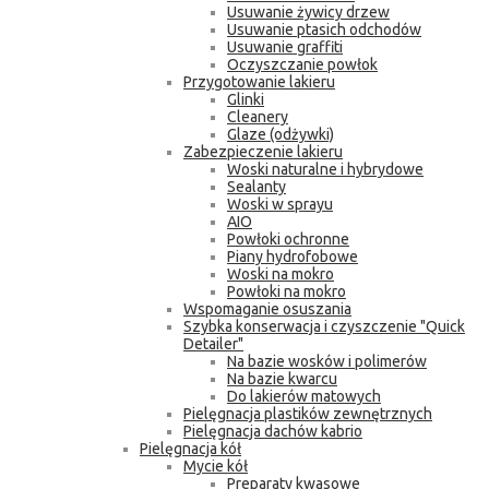
Usuwanie żywicy drzew
Usuwanie ptasich odchodów
Usuwanie graffiti
Oczyszczanie powłok
Przygotowanie lakieru
Glinki
Cleanery
Glaze (odżywki)
Zabezpieczenie lakieru
Woski naturalne i hybrydowe
Sealanty
Woski w sprayu
AIO
Powłoki ochronne
Piany hydrofobowe
Woski na mokro
Powłoki na mokro
Wspomaganie osuszania
Szybka konserwacja i czyszczenie "Quick
Detailer"
Na bazie wosków i polimerów
Na bazie kwarcu
Do lakierów matowych
Pielęgnacja plastików zewnętrznych
Pielęgnacja dachów kabrio
Pielęgnacja kół
Mycie kół
Preparaty kwasowe