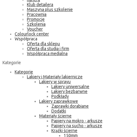
Klub detailera
Maszyna plus szkolenie
Pracownia
Promocje
Szkolenia
Voucher
Colourlock center
Współpraca
Oferta dla sklepu
Oferta dla studia i firm
Współpraca medialna
Kategorie
Kategorie
Lakiery i Materiały lakiernicze
Lakiery w sprayu
Lakiery uniwersalne
Lakiery bezbarwne
Podkłady
Lakiery zaprawkowe
Zaprawki dorabiane
Dodatki
Materiały ścierne
Papiery na mokro - arkusze
Papiery na sucho - arkusze
Krążki ścierne
150mm