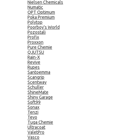
Nielsen Chemicals
Numatic
OPT Optimum
Poka Premium
Polytop
Poorboy's World
Pozostali
Profix
Proxxon
Pure Chemie
QJUTSU
Rain-X
Revive
Rupes
Santoemma
Scangrip
Scentway
Schuller
ShineMate
Shiny Garage
Soft99
Sonax
Tenzi
Tevo
Tuga Chemie
Ultracoat
ValetPro
Vasco