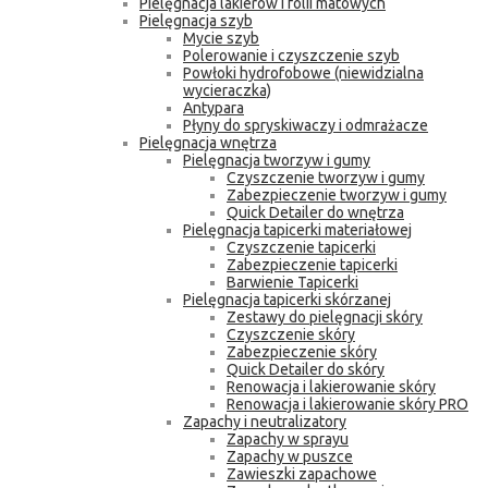
Pielęgnacja lakierów i folii matowych
Pielęgnacja szyb
Mycie szyb
Polerowanie i czyszczenie szyb
Powłoki hydrofobowe (niewidzialna
wycieraczka)
Antypara
Płyny do spryskiwaczy i odmrażacze
Pielęgnacja wnętrza
Pielęgnacja tworzyw i gumy
Czyszczenie tworzyw i gumy
Zabezpieczenie tworzyw i gumy
Quick Detailer do wnętrza
Pielęgnacja tapicerki materiałowej
Czyszczenie tapicerki
Zabezpieczenie tapicerki
Barwienie Tapicerki
Pielęgnacja tapicerki skórzanej
Zestawy do pielęgnacji skóry
Czyszczenie skóry
Zabezpieczenie skóry
Quick Detailer do skóry
Renowacja i lakierowanie skóry
Renowacja i lakierowanie skóry PRO
Zapachy i neutralizatory
Zapachy w sprayu
Zapachy w puszce
Zawieszki zapachowe