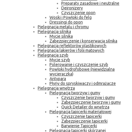
Preparaty zasadowe i neutralne
Deironizery
Czyszczenie opon
Woski i Powłoki do felg
Dressingi do opon
Pielęgnacja metalu i chromu
Pielęgnacja silnika
Mycie silnika
Zabezpieczenie i konserwacja silnika
Pielęgnacja reflektorów plastikowych
Pielęgnacja lakierów i folii matowych
Pielęgnacja szyb
Mycie szyb
Polerowanie i czyszczenie szyb
Powłoki hydrofobowe (niewidzialna
wycieraczka)
Antypara
Płyny do spryskiwaczy i odmrażacze
Pielęgnacja wnętrza
Pielęgnacja tworzyw i gumy
Czyszczenie tworzyw i gumy
Zabezpieczenie tworzyw i gumy
Quick Detailer do wnętrza
Pielęgnacja tapicerki materiałowej
Czyszczenie tapicerki
Zabezpieczenie tapicerki
Barwienie Tapicerki
Pielęgnacja tapicerki skórzanej