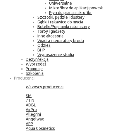
Uniwersalne
Mikrofibry do aplikacji powłok
Płyn do prania mikrofibr
Szczotki, pędzle i dustery
Gąbki i rękawice do mycia
Butelki/Pojemniki i atomizery
Torby i gadżety
Inne akcesoria
Wiadra i separatory brudu
Odzież
BHP
Wyposażenie studia
Dezynfekcja
Wyprzedaż
Promocje
Szkolenia
Producenci
Wszyscy producenci
3M
7TIN
ADBL
AirPro
Allegrini
Angelwax
APP
Aqua Cosmetics