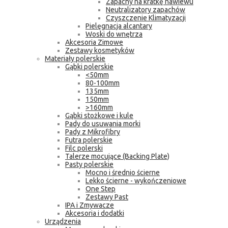
Zapachy na kratkę nawiewu
Neutralizatory zapachów
Czyszczenie Klimatyzacji
Pielęgnacja alcantary
Woski do wnętrza
Akcesoria Zimowe
Zestawy kosmetyków
Materiały polerskie
Gąbki polerskie
<50mm
80-100mm
135mm
150mm
>160mm
Gąbki stożkowe i kule
Pady do usuwania morki
Pady z Mikrofibry
Futra polerskie
Filc polerski
Talerze mocujące (Backing Plate)
Pasty polerskie
Mocno i średnio ścierne
Lekko ścierne - wykończeniowe
One Step
Zestawy Past
IPA i Zmywacze
Akcesoria i dodatki
Urządzenia