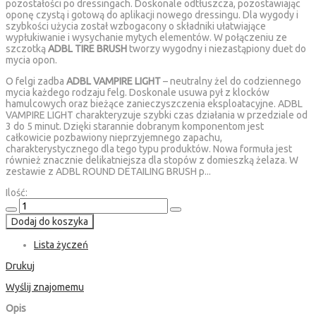
pozostałości po dressingach. Doskonale odtłuszcza, pozostawiając
oponę czystą i gotową do aplikacji nowego dressingu. Dla wygody i
szybkości użycia został wzbogacony o składniki ułatwiające
wypłukiwanie i wysychanie mytych elementów. W połączeniu ze
szczotką
ADBL TIRE BRUSH
tworzy wygodny i niezastąpiony duet do
mycia opon.
O felgi zadba
ADBL VAMPIRE LIGHT
– neutralny żel do codziennego
mycia każdego rodzaju felg. Doskonale usuwa pył z klocków
hamulcowych oraz bieżące zanieczyszczenia eksploatacyjne. ADBL
VAMPIRE LIGHT charakteryzuje szybki czas działania w przedziale od
3 do 5 minut. Dzięki starannie dobranym komponentom jest
całkowicie pozbawiony nieprzyjemnego zapachu,
charakterystycznego dla tego typu produktów. Nowa formuła jest
również znacznie delikatniejsza dla stopów z domieszką żelaza. W
zestawie z ADBL ROUND DETAILING BRUSH p...
Ilość:
Dodaj do koszyka
Lista życzeń
Drukuj
Wyślij znajomemu
Opis