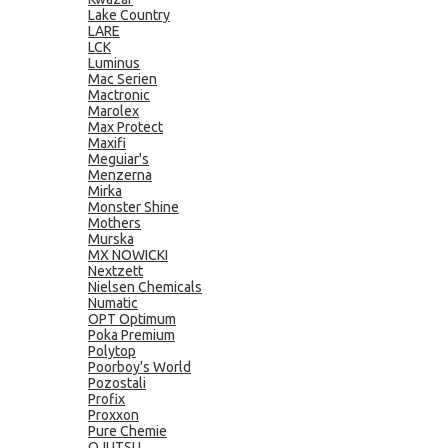
Lake Country
LARE
LCK
Luminus
Mac Serien
Mactronic
Marolex
Max Protect
Maxifi
Meguiar's
Menzerna
Mirka
Monster Shine
Mothers
Murska
MX NOWICKI
Nextzett
Nielsen Chemicals
Numatic
OPT Optimum
Poka Premium
Polytop
Poorboy's World
Pozostali
Profix
Proxxon
Pure Chemie
QJUTSU