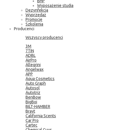
BHP
Wyposażenie studia
Dezynfekcja
Wyprzedaż
Promocje
Szkolenia
Producenci
Wszyscy producenci
3M
7TIN
ADBL
AirPro
Allegrini
Angelwax
APP
Aqua Cosmetics
Auto Graph
Autosol
Autotriz
BenBow
BigBoi
BILT-HAMBER
Brayt
California Scents
Car Pro
Cartec
Chemical Guys