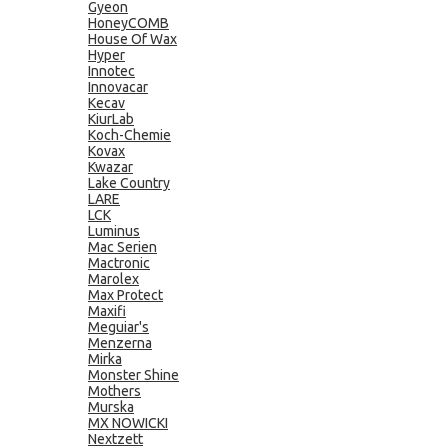
Gyeon
HoneyCOMB
House Of Wax
Hyper
Innotec
Innovacar
Kecav
KiurLab
Koch-Chemie
Kovax
Kwazar
Lake Country
LARE
LCK
Luminus
Mac Serien
Mactronic
Marolex
Max Protect
Maxifi
Meguiar's
Menzerna
Mirka
Monster Shine
Mothers
Murska
MX NOWICKI
Nextzett