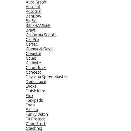
Auto Graph
Autosol
Autotriz
BenBow
BigBoi
BILT-HAMBER
Brayt
California Scents
Car Pro
Cartec
Chemical Guys
Cleantle
Colad
Collinite
Colourlock
Concept
Daytona Speed Master
Dodo Juice
Evoxa
Finish Kare
Flex
Flexipads
Foen
Fresso
Funky Witch
FX Protect
Good Stuff
Gtechniq