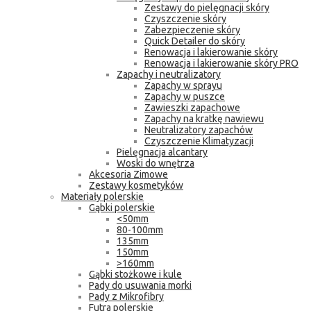
Zestawy do pielęgnacji skóry
Czyszczenie skóry
Zabezpieczenie skóry
Quick Detailer do skóry
Renowacja i lakierowanie skóry
Renowacja i lakierowanie skóry PRO
Zapachy i neutralizatory
Zapachy w sprayu
Zapachy w puszce
Zawieszki zapachowe
Zapachy na kratkę nawiewu
Neutralizatory zapachów
Czyszczenie Klimatyzacji
Pielęgnacja alcantary
Woski do wnętrza
Akcesoria Zimowe
Zestawy kosmetyków
Materiały polerskie
Gąbki polerskie
<50mm
80-100mm
135mm
150mm
>160mm
Gąbki stożkowe i kule
Pady do usuwania morki
Pady z Mikrofibry
Futra polerskie