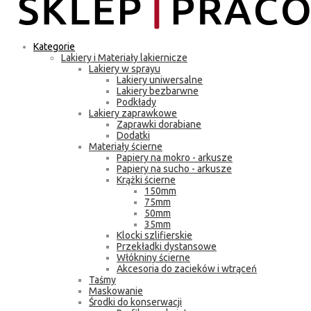
Kategorie
Lakiery i Materiały lakiernicze
Lakiery w sprayu
Lakiery uniwersalne
Lakiery bezbarwne
Podkłady
Lakiery zaprawkowe
Zaprawki dorabiane
Dodatki
Materiały ścierne
Papiery na mokro - arkusze
Papiery na sucho - arkusze
Krążki ścierne
150mm
75mm
50mm
35mm
Klocki szlifierskie
Przekładki dystansowe
Włókniny ścierne
Akcesoria do zacieków i wtrąceń
Taśmy
Maskowanie
Środki do konserwacji