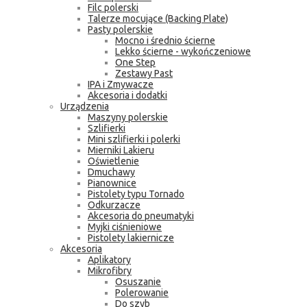
Filc polerski
Talerze mocujące (Backing Plate)
Pasty polerskie
Mocno i średnio ścierne
Lekko ścierne - wykończeniowe
One Step
Zestawy Past
IPA i Zmywacze
Akcesoria i dodatki
Urządzenia
Maszyny polerskie
Szlifierki
Mini szlifierki i polerki
Mierniki Lakieru
Oświetlenie
Dmuchawy
Pianownice
Pistolety typu Tornado
Odkurzacze
Akcesoria do pneumatyki
Myjki ciśnieniowe
Pistolety lakiernicze
Akcesoria
Aplikatory
Mikrofibry
Osuszanie
Polerowanie
Do szyb