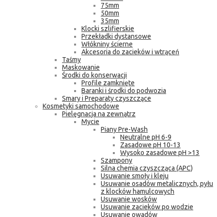
75mm
50mm
35mm
Klocki szlifierskie
Przekładki dystansowe
Włókniny ścierne
Akcesoria do zacieków i wtrąceń
Taśmy
Maskowanie
Środki do konserwacji
Profile zamknięte
Baranki i środki do podwozia
Smary i Preparaty czyszczące
Kosmetyki samochodowe
Pielęgnacja na zewnątrz
Mycie
Piany Pre-Wash
Neutralne pH 6-9
Zasadowe pH 10-13
Wysoko zasadowe pH >13
Szampony
Silna chemia czyszcząca (APC)
Usuwanie smoły i kleju
Usuwanie osadów metalicznych, pyłu
z klocków hamulcowych
Usuwanie wosków
Usuwanie zacieków po wodzie
Usuwanie owadów