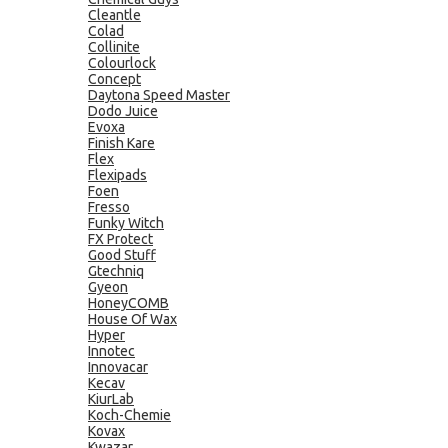
Cleantle
Colad
Collinite
Colourlock
Concept
Daytona Speed Master
Dodo Juice
Evoxa
Finish Kare
Flex
Flexipads
Foen
Fresso
Funky Witch
FX Protect
Good Stuff
Gtechniq
Gyeon
HoneyCOMB
House Of Wax
Hyper
Innotec
Innovacar
Kecav
KiurLab
Koch-Chemie
Kovax
Kwazar