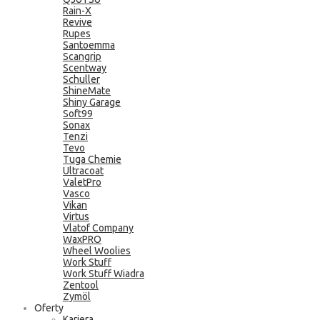
Rain-X
Revive
Rupes
Santoemma
Scangrip
Scentway
Schuller
ShineMate
Shiny Garage
Soft99
Sonax
Tenzi
Tevo
Tuga Chemie
Ultracoat
ValetPro
Vasco
Vikan
Virtus
Vlatof Company
WaxPRO
Wheel Woolies
Work Stuff
Work Stuff Wiadra
Zentool
Zymöl
Oferty
Kariera