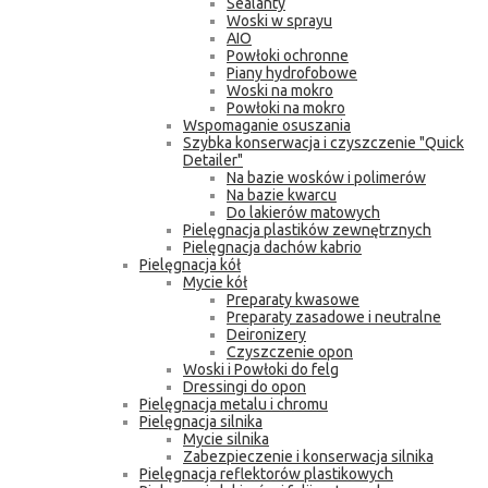
Sealanty
Woski w sprayu
AIO
Powłoki ochronne
Piany hydrofobowe
Woski na mokro
Powłoki na mokro
Wspomaganie osuszania
Szybka konserwacja i czyszczenie "Quick
Detailer"
Na bazie wosków i polimerów
Na bazie kwarcu
Do lakierów matowych
Pielęgnacja plastików zewnętrznych
Pielęgnacja dachów kabrio
Pielęgnacja kół
Mycie kół
Preparaty kwasowe
Preparaty zasadowe i neutralne
Deironizery
Czyszczenie opon
Woski i Powłoki do felg
Dressingi do opon
Pielęgnacja metalu i chromu
Pielęgnacja silnika
Mycie silnika
Zabezpieczenie i konserwacja silnika
Pielęgnacja reflektorów plastikowych