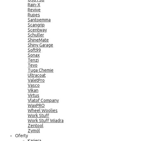
Rain-X
Revive
Rupes
Santoemma
Scangrip
Scentway
Schuller
ShineMate
Shiny Garage
Soft99
Sonax
Tenzi
Tevo
Tuga Chemie
Ultracoat
ValetPro
Vasco
Vikan
Virtus
Vlatof Company
WaxPRO
Wheel Woolies
Work Stuff
Work Stuff Wiadra
Zentool
Zymöl
Oferty
Kariera