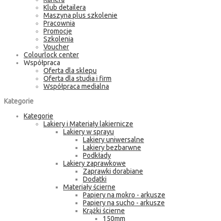
Klub detailera
Maszyna plus szkolenie
Pracownia
Promocje
Szkolenia
Voucher
Colourlock center
Współpraca
Oferta dla sklepu
Oferta dla studia i firm
Współpraca medialna
Kategorie
Kategorie
Lakiery i Materiały lakiernicze
Lakiery w sprayu
Lakiery uniwersalne
Lakiery bezbarwne
Podkłady
Lakiery zaprawkowe
Zaprawki dorabiane
Dodatki
Materiały ścierne
Papiery na mokro - arkusze
Papiery na sucho - arkusze
Krążki ścierne
150mm