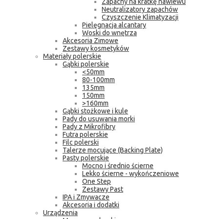
Zapachy na kratkę nawiewu
Neutralizatory zapachów
Czyszczenie Klimatyzacji
Pielęgnacja alcantary
Woski do wnętrza
Akcesoria Zimowe
Zestawy kosmetyków
Materiały polerskie
Gąbki polerskie
<50mm
80-100mm
135mm
150mm
>160mm
Gąbki stożkowe i kule
Pady do usuwania morki
Pady z Mikrofibry
Futra polerskie
Filc polerski
Talerze mocujące (Backing Plate)
Pasty polerskie
Mocno i średnio ścierne
Lekko ścierne - wykończeniowe
One Step
Zestawy Past
IPA i Zmywacze
Akcesoria i dodatki
Urządzenia