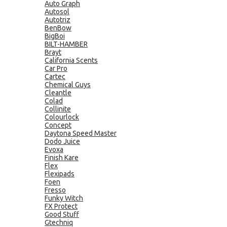
Auto Graph
Autosol
Autotriz
BenBow
BigBoi
BILT-HAMBER
Brayt
California Scents
Car Pro
Cartec
Chemical Guys
Cleantle
Colad
Collinite
Colourlock
Concept
Daytona Speed Master
Dodo Juice
Evoxa
Finish Kare
Flex
Flexipads
Foen
Fresso
Funky Witch
FX Protect
Good Stuff
Gtechniq