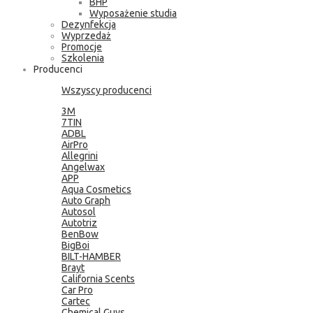
BHP
Wyposażenie studia
Dezynfekcja
Wyprzedaż
Promocje
Szkolenia
Producenci
Wszyscy producenci
3M
7TIN
ADBL
AirPro
Allegrini
Angelwax
APP
Aqua Cosmetics
Auto Graph
Autosol
Autotriz
BenBow
BigBoi
BILT-HAMBER
Brayt
California Scents
Car Pro
Cartec
Chemical Guys