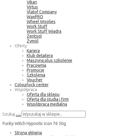
Vikan
Virtus
Vlatof Company
WaxPRO
Wheel Woolies
Work Stuff
Work Stuff Wiadra
Zentool
Zymöl
Oferty
Kariera
Klub detailera
Maszyna plus szkolenie
Pracownia
Promocje
Szkolenia
Voucher
Colourlock center
Współpraca
Oferta dla sklepu
Oferta dla studia i firm
Współpraca medialna
Szukaj
Funky Witch Hypnotic Icon 76 50g
Strona główna