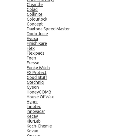
Cleantle
Colad
Collinite
Colourlock
Concept
Daytona Speed Master
Dodo Juice
Evoxa
Finish Kare
Flex
Flexipads
Foen
Fresso
Funky Witch
FX Protect
Good Stuff
Gtechniq
Gyeon
HoneyCOMB
House Of Wax
Hyper
Innotec
Innovacar
Kecav
KiurLab
Koch-Chemie
Kovax
Kwazar