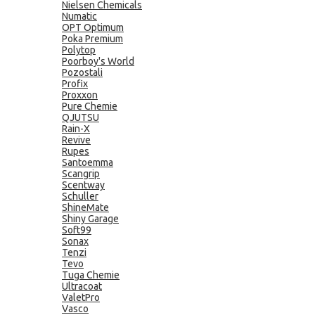
Nielsen Chemicals
Numatic
OPT Optimum
Poka Premium
Polytop
Poorboy's World
Pozostali
Profix
Proxxon
Pure Chemie
QJUTSU
Rain-X
Revive
Rupes
Santoemma
Scangrip
Scentway
Schuller
ShineMate
Shiny Garage
Soft99
Sonax
Tenzi
Tevo
Tuga Chemie
Ultracoat
ValetPro
Vasco