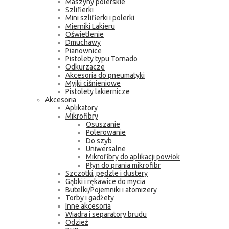
Maszyny polerskie
Szlifierki
Mini szlifierki i polerki
Mierniki Lakieru
Oświetlenie
Dmuchawy
Pianownice
Pistolety typu Tornado
Odkurzacze
Akcesoria do pneumatyki
Myjki ciśnieniowe
Pistolety lakiernicze
Akcesoria
Aplikatory
Mikrofibry
Osuszanie
Polerowanie
Do szyb
Uniwersalne
Mikrofibry do aplikacji powłok
Płyn do prania mikrofibr
Szczotki, pędzle i dustery
Gąbki i rękawice do mycia
Butelki/Pojemniki i atomizery
Torby i gadżety
Inne akcesoria
Wiadra i separatory brudu
Odzież