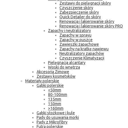
Zestawy do pielęgnacji skóry
Czyszczenie skóry
Zabezpieczenie skóry
Quick Detailer do skóry
Renowacja i lakierowanie skóry
Renowacja i lakierowanie skóry PRO
Zapachy i neutralizatory
Zapachy w sprayu
Zapachy w puszce
Zawieszki zapachowe
Zapachy na kratkę nawiewu
Neutralizatory zapachów
Czyszczenie Klimatyzacji
Pielęgnacja alcantary
Woski do wnętrza
Akcesoria Zimowe
Zestawy kosmetyków
Materiały polerskie
Gąbki polerskie
<50mm
80-100mm
135mm
150mm
>160mm
Gąbki stożkowe i kule
Pady do usuwania morki
Pady z Mikrofibry
Futra polerskie