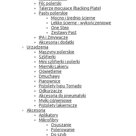
Filc polerski
Talerze mocujące (Backing Plate)
Pasty polerskie
Mocno i średnio ścierne
Lekko ścierne - wykończeniowe
One Step
Zestawy Past
IPA i Zmywacze
Akcesoria i dodatki
Urządzenia
Maszyny polerskie
Szlifierki
Mini szlifierki i polerki
Mierniki Lakieru
Oświetlenie
Dmuchawy
Pianownice
Pistolety typu Tornado
Odkurzacze
Akcesoria do pneumatyki
Myjki ciśnieniowe
Pistolety lakiernicze
Akcesoria
Aplikatory
Mikrofibry
Osuszanie
Polerowanie
Do szyb