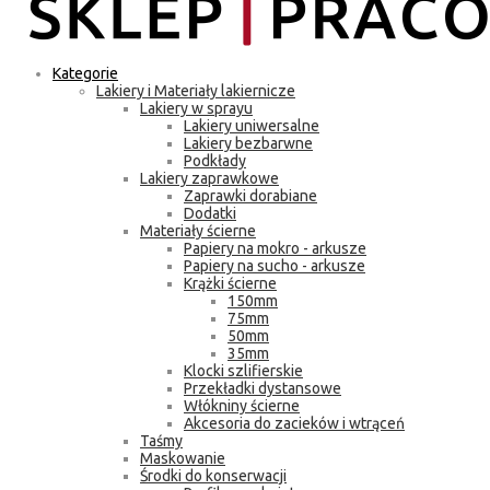
Kategorie
Lakiery i Materiały lakiernicze
Lakiery w sprayu
Lakiery uniwersalne
Lakiery bezbarwne
Podkłady
Lakiery zaprawkowe
Zaprawki dorabiane
Dodatki
Materiały ścierne
Papiery na mokro - arkusze
Papiery na sucho - arkusze
Krążki ścierne
150mm
75mm
50mm
35mm
Klocki szlifierskie
Przekładki dystansowe
Włókniny ścierne
Akcesoria do zacieków i wtrąceń
Taśmy
Maskowanie
Środki do konserwacji