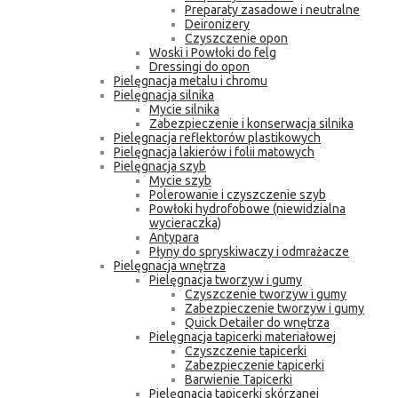
Preparaty zasadowe i neutralne
Deironizery
Czyszczenie opon
Woski i Powłoki do felg
Dressingi do opon
Pielęgnacja metalu i chromu
Pielęgnacja silnika
Mycie silnika
Zabezpieczenie i konserwacja silnika
Pielęgnacja reflektorów plastikowych
Pielęgnacja lakierów i folii matowych
Pielęgnacja szyb
Mycie szyb
Polerowanie i czyszczenie szyb
Powłoki hydrofobowe (niewidzialna
wycieraczka)
Antypara
Płyny do spryskiwaczy i odmrażacze
Pielęgnacja wnętrza
Pielęgnacja tworzyw i gumy
Czyszczenie tworzyw i gumy
Zabezpieczenie tworzyw i gumy
Quick Detailer do wnętrza
Pielęgnacja tapicerki materiałowej
Czyszczenie tapicerki
Zabezpieczenie tapicerki
Barwienie Tapicerki
Pielęgnacja tapicerki skórzanej