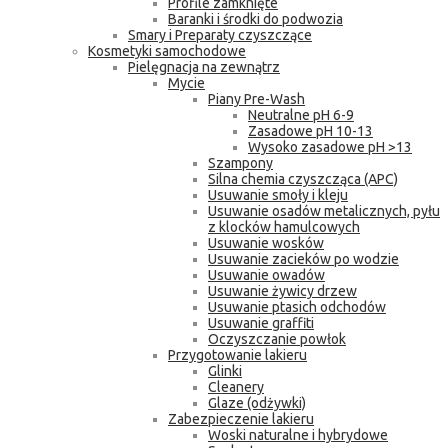
Profile zamknięte
Baranki i środki do podwozia
Smary i Preparaty czyszczące
Kosmetyki samochodowe
Pielęgnacja na zewnątrz
Mycie
Piany Pre-Wash
Neutralne pH 6-9
Zasadowe pH 10-13
Wysoko zasadowe pH >13
Szampony
Silna chemia czyszcząca (APC)
Usuwanie smoły i kleju
Usuwanie osadów metalicznych, pyłu
z klocków hamulcowych
Usuwanie wosków
Usuwanie zacieków po wodzie
Usuwanie owadów
Usuwanie żywicy drzew
Usuwanie ptasich odchodów
Usuwanie graffiti
Oczyszczanie powłok
Przygotowanie lakieru
Glinki
Cleanery
Glaze (odżywki)
Zabezpieczenie lakieru
Woski naturalne i hybrydowe