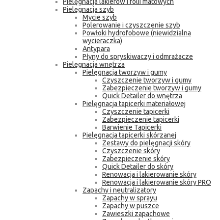
Pielęgnacja lakierów i folii matowych
Pielęgnacja szyb
Mycie szyb
Polerowanie i czyszczenie szyb
Powłoki hydrofobowe (niewidzialna
wycieraczka)
Antypara
Płyny do spryskiwaczy i odmrażacze
Pielęgnacja wnętrza
Pielęgnacja tworzyw i gumy
Czyszczenie tworzyw i gumy
Zabezpieczenie tworzyw i gumy
Quick Detailer do wnętrza
Pielęgnacja tapicerki materiałowej
Czyszczenie tapicerki
Zabezpieczenie tapicerki
Barwienie Tapicerki
Pielęgnacja tapicerki skórzanej
Zestawy do pielęgnacji skóry
Czyszczenie skóry
Zabezpieczenie skóry
Quick Detailer do skóry
Renowacja i lakierowanie skóry
Renowacja i lakierowanie skóry PRO
Zapachy i neutralizatory
Zapachy w sprayu
Zapachy w puszce
Zawieszki zapachowe