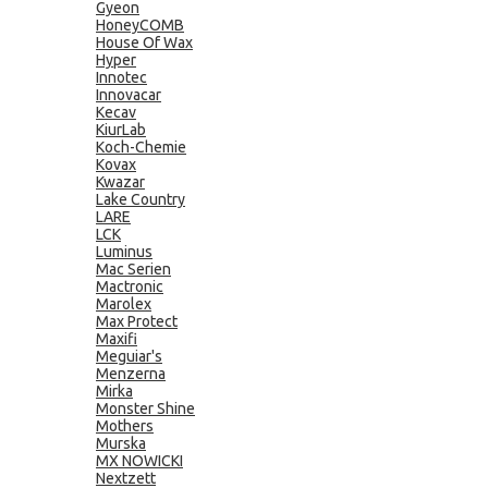
Gyeon
HoneyCOMB
House Of Wax
Hyper
Innotec
Innovacar
Kecav
KiurLab
Koch-Chemie
Kovax
Kwazar
Lake Country
LARE
LCK
Luminus
Mac Serien
Mactronic
Marolex
Max Protect
Maxifi
Meguiar's
Menzerna
Mirka
Monster Shine
Mothers
Murska
MX NOWICKI
Nextzett