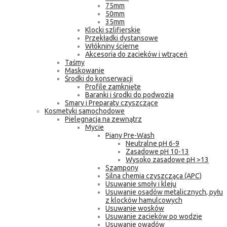
75mm
50mm
35mm
Klocki szlifierskie
Przekładki dystansowe
Włókniny ścierne
Akcesoria do zacieków i wtrąceń
Taśmy
Maskowanie
Środki do konserwacji
Profile zamknięte
Baranki i środki do podwozia
Smary i Preparaty czyszczące
Kosmetyki samochodowe
Pielęgnacja na zewnątrz
Mycie
Piany Pre-Wash
Neutralne pH 6-9
Zasadowe pH 10-13
Wysoko zasadowe pH >13
Szampony
Silna chemia czyszcząca (APC)
Usuwanie smoły i kleju
Usuwanie osadów metalicznych, pyłu
z klocków hamulcowych
Usuwanie wosków
Usuwanie zacieków po wodzie
Usuwanie owadów