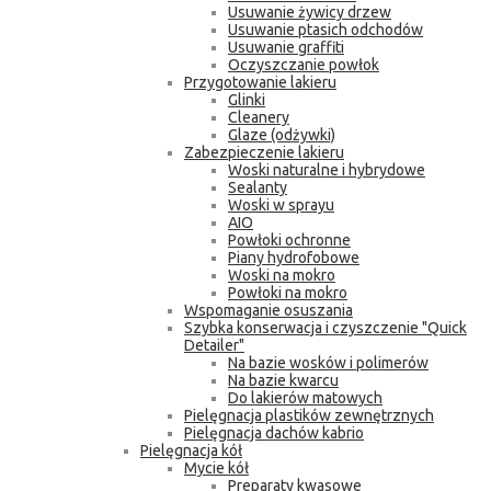
Usuwanie żywicy drzew
Usuwanie ptasich odchodów
Usuwanie graffiti
Oczyszczanie powłok
Przygotowanie lakieru
Glinki
Cleanery
Glaze (odżywki)
Zabezpieczenie lakieru
Woski naturalne i hybrydowe
Sealanty
Woski w sprayu
AIO
Powłoki ochronne
Piany hydrofobowe
Woski na mokro
Powłoki na mokro
Wspomaganie osuszania
Szybka konserwacja i czyszczenie "Quick
Detailer"
Na bazie wosków i polimerów
Na bazie kwarcu
Do lakierów matowych
Pielęgnacja plastików zewnętrznych
Pielęgnacja dachów kabrio
Pielęgnacja kół
Mycie kół
Preparaty kwasowe