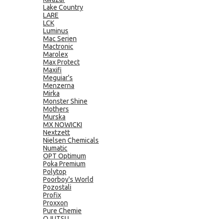
Lake Country
LARE
LCK
Luminus
Mac Serien
Mactronic
Marolex
Max Protect
Maxifi
Meguiar's
Menzerna
Mirka
Monster Shine
Mothers
Murska
MX NOWICKI
Nextzett
Nielsen Chemicals
Numatic
OPT Optimum
Poka Premium
Polytop
Poorboy's World
Pozostali
Profix
Proxxon
Pure Chemie
QJUTSU