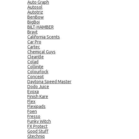
Auto Graph
Autosol
Autotriz
BenBow
BigBoi
BILT-HAMBER
Brayt
California Scents
Car Pro
Cartec
Chemical Guys
Cleantle
Colad
Collinite
Colourlock
Concept
Daytona Speed Master
Dodo Juice
Evoxa
Finish Kare
Flex
Flexipads
Foen
Fresso
Funky Witch
FX Protect
Good Stuff
Gtechniq