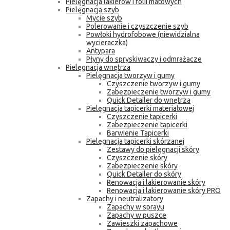
Pielęgnacja lakierów i folii matowych
Pielęgnacja szyb
Mycie szyb
Polerowanie i czyszczenie szyb
Powłoki hydrofobowe (niewidzialna
wycieraczka)
Antypara
Płyny do spryskiwaczy i odmrażacze
Pielęgnacja wnętrza
Pielęgnacja tworzyw i gumy
Czyszczenie tworzyw i gumy
Zabezpieczenie tworzyw i gumy
Quick Detailer do wnętrza
Pielęgnacja tapicerki materiałowej
Czyszczenie tapicerki
Zabezpieczenie tapicerki
Barwienie Tapicerki
Pielęgnacja tapicerki skórzanej
Zestawy do pielęgnacji skóry
Czyszczenie skóry
Zabezpieczenie skóry
Quick Detailer do skóry
Renowacja i lakierowanie skóry
Renowacja i lakierowanie skóry PRO
Zapachy i neutralizatory
Zapachy w sprayu
Zapachy w puszce
Zawieszki zapachowe