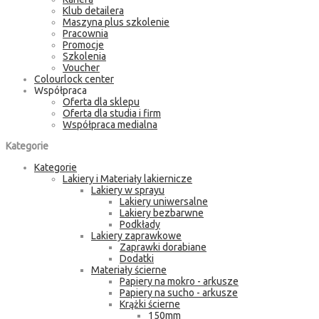
Klub detailera
Maszyna plus szkolenie
Pracownia
Promocje
Szkolenia
Voucher
Colourlock center
Współpraca
Oferta dla sklepu
Oferta dla studia i firm
Współpraca medialna
Kategorie
Kategorie
Lakiery i Materiały lakiernicze
Lakiery w sprayu
Lakiery uniwersalne
Lakiery bezbarwne
Podkłady
Lakiery zaprawkowe
Zaprawki dorabiane
Dodatki
Materiały ścierne
Papiery na mokro - arkusze
Papiery na sucho - arkusze
Krążki ścierne
150mm