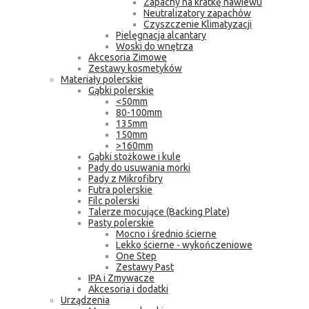
Zapachy na kratkę nawiewu
Neutralizatory zapachów
Czyszczenie Klimatyzacji
Pielęgnacja alcantary
Woski do wnętrza
Akcesoria Zimowe
Zestawy kosmetyków
Materiały polerskie
Gąbki polerskie
<50mm
80-100mm
135mm
150mm
>160mm
Gąbki stożkowe i kule
Pady do usuwania morki
Pady z Mikrofibry
Futra polerskie
Filc polerski
Talerze mocujące (Backing Plate)
Pasty polerskie
Mocno i średnio ścierne
Lekko ścierne - wykończeniowe
One Step
Zestawy Past
IPA i Zmywacze
Akcesoria i dodatki
Urządzenia