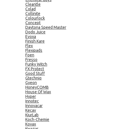
Cleantle
Colad
Collinite
Colourlock
Concept
Daytona Speed Master
Dodo Juice
Evoxa
Finish Kare
Flex
Flexipads
Foen
Fresso
Funky Witch
FX Protect
Good Stuff
Gtechniq
Gyeon
HoneyCOMB
House Of Wax
Hyper
Innotec
Innovacar
Kecav
KiurLab
Koch-Chemie
Kovax
Kwazar