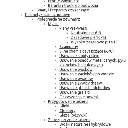
Profile zamknięte
Baranki i środki do podwozia
Smary i Preparaty czyszczące
Kosmetyki samochodowe
Pielęgnacja na zewnątrz
Mycie
Piany Pre-Wash
Neutralne pH 6-9
Zasadowe pH 10-13
Wysoko zasadowe pH >13
Szampony
Silna chemia czyszcząca (APC)
Usuwanie smoły i kleju
Usuwanie osadów metalicznych, pyłu
z klocków hamulcowych
Usuwanie wosków
Usuwanie zacieków po wodzie
Usuwanie owadów
Usuwanie żywicy drzew
Usuwanie ptasich odchodów
Usuwanie graffiti
Oczyszczanie powłok
Przygotowanie lakieru
Glinki
Cleanery
Glaze (odżywki)
Zabezpieczenie lakieru
Woski naturalne i hybrydowe