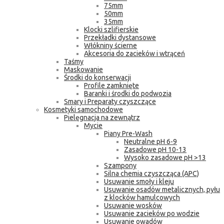
75mm
50mm
35mm
Klocki szlifierskie
Przekładki dystansowe
Włókniny ścierne
Akcesoria do zacieków i wtrąceń
Taśmy
Maskowanie
Środki do konserwacji
Profile zamknięte
Baranki i środki do podwozia
Smary i Preparaty czyszczące
Kosmetyki samochodowe
Pielęgnacja na zewnątrz
Mycie
Piany Pre-Wash
Neutralne pH 6-9
Zasadowe pH 10-13
Wysoko zasadowe pH >13
Szampony
Silna chemia czyszcząca (APC)
Usuwanie smoły i kleju
Usuwanie osadów metalicznych, pyłu
z klocków hamulcowych
Usuwanie wosków
Usuwanie zacieków po wodzie
Usuwanie owadów