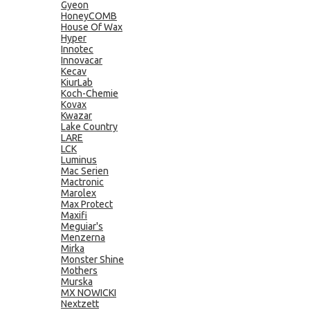
Gyeon
HoneyCOMB
House Of Wax
Hyper
Innotec
Innovacar
Kecav
KiurLab
Koch-Chemie
Kovax
Kwazar
Lake Country
LARE
LCK
Luminus
Mac Serien
Mactronic
Marolex
Max Protect
Maxifi
Meguiar's
Menzerna
Mirka
Monster Shine
Mothers
Murska
MX NOWICKI
Nextzett