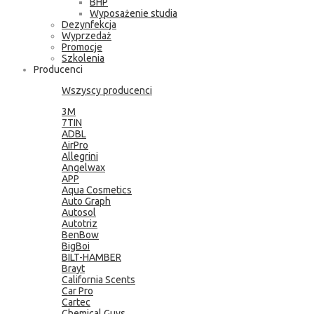
BHP
Wyposażenie studia
Dezynfekcja
Wyprzedaż
Promocje
Szkolenia
Producenci
Wszyscy producenci
3M
7TIN
ADBL
AirPro
Allegrini
Angelwax
APP
Aqua Cosmetics
Auto Graph
Autosol
Autotriz
BenBow
BigBoi
BILT-HAMBER
Brayt
California Scents
Car Pro
Cartec
Chemical Guys