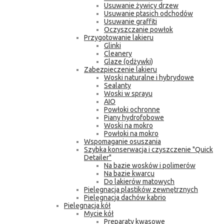
Usuwanie żywicy drzew
Usuwanie ptasich odchodów
Usuwanie graffiti
Oczyszczanie powłok
Przygotowanie lakieru
Glinki
Cleanery
Glaze (odżywki)
Zabezpieczenie lakieru
Woski naturalne i hybrydowe
Sealanty
Woski w sprayu
AIO
Powłoki ochronne
Piany hydrofobowe
Woski na mokro
Powłoki na mokro
Wspomaganie osuszania
Szybka konserwacja i czyszczenie "Quick
Detailer"
Na bazie wosków i polimerów
Na bazie kwarcu
Do lakierów matowych
Pielęgnacja plastików zewnętrznych
Pielęgnacja dachów kabrio
Pielęgnacja kół
Mycie kół
Preparaty kwasowe