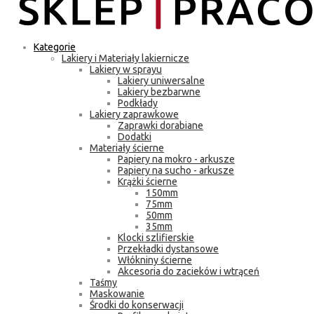
Kategorie
Lakiery i Materiały lakiernicze
Lakiery w sprayu
Lakiery uniwersalne
Lakiery bezbarwne
Podkłady
Lakiery zaprawkowe
Zaprawki dorabiane
Dodatki
Materiały ścierne
Papiery na mokro - arkusze
Papiery na sucho - arkusze
Krążki ścierne
150mm
75mm
50mm
35mm
Klocki szlifierskie
Przekładki dystansowe
Włókniny ścierne
Akcesoria do zacieków i wtrąceń
Taśmy
Maskowanie
Środki do konserwacji