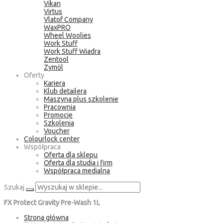
Vikan
Virtus
Vlatof Company
WaxPRO
Wheel Woolies
Work Stuff
Work Stuff Wiadra
Zentool
Zymöl
Oferty
Kariera
Klub detailera
Maszyna plus szkolenie
Pracownia
Promocje
Szkolenia
Voucher
Colourlock center
Współpraca
Oferta dla sklepu
Oferta dla studia i firm
Współpraca medialna
Szukaj
FX Protect Gravity Pre-Wash 1L
Strona główna