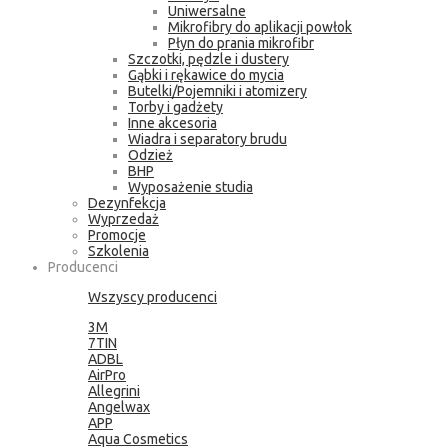
Uniwersalne
Mikrofibry do aplikacji powłok
Płyn do prania mikrofibr
Szczotki, pędzle i dustery
Gąbki i rękawice do mycia
Butelki/Pojemniki i atomizery
Torby i gadżety
Inne akcesoria
Wiadra i separatory brudu
Odzież
BHP
Wyposażenie studia
Dezynfekcja
Wyprzedaż
Promocje
Szkolenia
Producenci
Wszyscy producenci
3M
7TIN
ADBL
AirPro
Allegrini
Angelwax
APP
Aqua Cosmetics