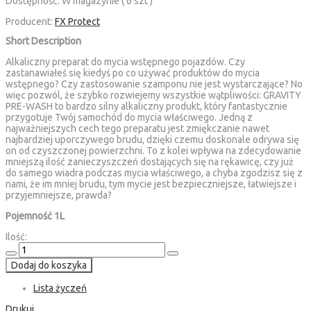
Dostępność:
W magazynie ( 6 szt )
Producent:
FX Protect
Short Description
Alkaliczny preparat do mycia wstępnego pojazdów. Czy
zastanawiałeś się kiedyś po co używać produktów do mycia
wstępnego? Czy zastosowanie szamponu nie jest wystarczające? No
więc pozwól, że szybko rozwiejemy wszystkie wątpliwości: GRAVITY
PRE-WASH to bardzo silny alkaliczny produkt, który fantastycznie
przygotuje Twój samochód do mycia właściwego. Jedną z
najważniejszych cech tego preparatu jest zmiękczanie nawet
najbardziej uporczywego brudu, dzięki czemu doskonale odrywa się
on od czyszczonej powierzchni. To z kolei wpływa na zdecydowanie
mniejszą ilość zanieczyszczeń dostających się na rękawicę, czy już
do samego wiadra podczas mycia właściwego, a chyba zgodzisz się z
nami, że im mniej brudu, tym mycie jest bezpieczniejsze, łatwiejsze i
przyjemniejsze, prawda?
Pojemność 1L
Ilość:
Dodaj do koszyka
Lista życzeń
Drukuj