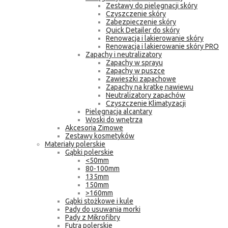
Zestawy do pielęgnacji skóry
Czyszczenie skóry
Zabezpieczenie skóry
Quick Detailer do skóry
Renowacja i lakierowanie skóry
Renowacja i lakierowanie skóry PRO
Zapachy i neutralizatory
Zapachy w sprayu
Zapachy w puszce
Zawieszki zapachowe
Zapachy na kratkę nawiewu
Neutralizatory zapachów
Czyszczenie Klimatyzacji
Pielęgnacja alcantary
Woski do wnętrza
Akcesoria Zimowe
Zestawy kosmetyków
Materiały polerskie
Gąbki polerskie
<50mm
80-100mm
135mm
150mm
>160mm
Gąbki stożkowe i kule
Pady do usuwania morki
Pady z Mikrofibry
Futra polerskie