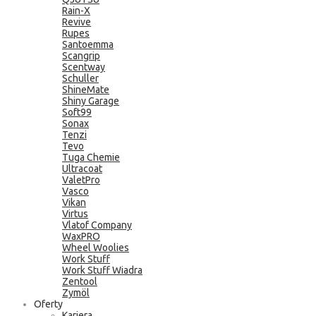
Rain-X
Revive
Rupes
Santoemma
Scangrip
Scentway
Schuller
ShineMate
Shiny Garage
Soft99
Sonax
Tenzi
Tevo
Tuga Chemie
Ultracoat
ValetPro
Vasco
Vikan
Virtus
Vlatof Company
WaxPRO
Wheel Woolies
Work Stuff
Work Stuff Wiadra
Zentool
Zymöl
Oferty
Kariera