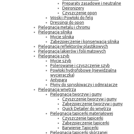
Preparaty zasadowe i neutralne
Deironizery
Czyszczenie opon
Woski i Powłoki do felg
Dressingi do opon
Pielęgnacja metalu i chromu
Pielęgnacja silnika
Mycie silnika
Zabezpieczenie i konserwacja silnika
Pielęgnacja reflektorów plastikowych
Pielęgnacja lakierów i folii matowych
Pielęgnacja szyb
Mycie szyb
Polerowanie i czyszczenie szyb
Powłoki hydrofobowe (niewidzialna
wycieraczka)
Antypara
Płyny do spryskiwaczy i odmrażacze
Pielęgnacja wnętrza
Pielęgnacja tworzyw i gumy
Czyszczenie tworzyw i gumy
Zabezpieczenie tworzyw i gumy
Quick Detailer do wnętrza
Pielęgnacja tapicerki materiałowej
Czyszczenie tapicerki
Zabezpieczenie tapicerki
Barwienie Tapicerki
Pielęgnacja tapicerki skórzanej