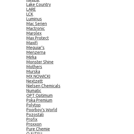
Lake Country
LARE
LCK
Luminus
Mac Serien
Mactronic
Marolex
Max Protect
Maxifi
Meguiar's
Menzerna
Mirka
Monster Shine
Mothers
Murska
MX NOWICKI
Nextzett
Nielsen Chemicals
Numatic
OPT Optimum
Poka Premium
Polytop
Poorboy's World
Pozostali
Profix
Proxxon
Pure Chemie
QJUTSU