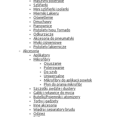
Maszyny polerskie
Szlifierki
Mini szlifierki i polerki
Mierniki Lakieru
Oświetlenie
Dmuchawy
Pianownice
Pistolety typu Tornado
Odkurzacze
Akcesoria do pneumatyki
Myjki ciśnieniowe
Pistolety lakiernicze
Akcesoria
Aplikatory
Mikrofibry
Osuszanie
Polerowanie
Do szyb
Uniwersalne
Mikrofibry do aplikacji powłok
Płyn do prania mikrofibr
Szczotki, pędzle i dustery
Gąbki i rękawice do mycia
Butelki/Pojemniki i atomizery
Torby i gadżety
Inne akcesoria
Wiadra i separatory brudu
Odzież