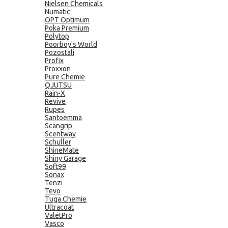
Nielsen Chemicals
Numatic
OPT Optimum
Poka Premium
Polytop
Poorboy's World
Pozostali
Profix
Proxxon
Pure Chemie
QJUTSU
Rain-X
Revive
Rupes
Santoemma
Scangrip
Scentway
Schuller
ShineMate
Shiny Garage
Soft99
Sonax
Tenzi
Tevo
Tuga Chemie
Ultracoat
ValetPro
Vasco