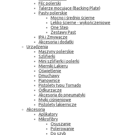
Filc polerski
Talerze mocujące (Backing Plate)
Pasty polerskie
Mocno i średnio ścierne
Lekko ścierne - wykończeniowe
One Step
Zestawy Past
IPA i Zmywacze
Akcesoria i dodatki
Urządzenia
Maszyny polerskie
Szlifierki
Mini szlifierki i polerki
Mierniki Lakieru
Oświetlenie
Dmuchawy
Pianownice
Pistolety typu Tornado
Odkurzacze
Akcesoria do pneumatyki
Myjki ciśnieniowe
Pistolety lakiernicze
Akcesoria
Aplikatory
Mikrofibry
Osuszanie
Polerowanie
Do szyb