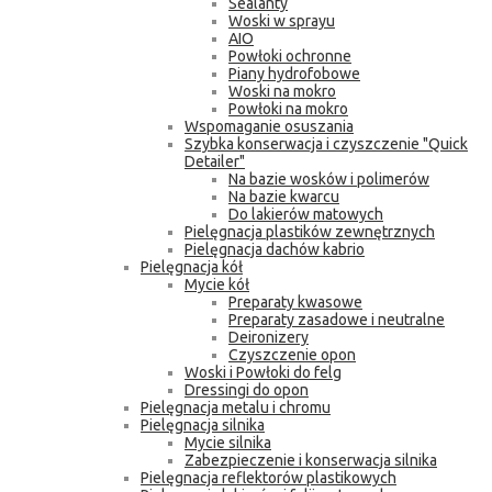
Sealanty
Woski w sprayu
AIO
Powłoki ochronne
Piany hydrofobowe
Woski na mokro
Powłoki na mokro
Wspomaganie osuszania
Szybka konserwacja i czyszczenie "Quick
Detailer"
Na bazie wosków i polimerów
Na bazie kwarcu
Do lakierów matowych
Pielęgnacja plastików zewnętrznych
Pielęgnacja dachów kabrio
Pielęgnacja kół
Mycie kół
Preparaty kwasowe
Preparaty zasadowe i neutralne
Deironizery
Czyszczenie opon
Woski i Powłoki do felg
Dressingi do opon
Pielęgnacja metalu i chromu
Pielęgnacja silnika
Mycie silnika
Zabezpieczenie i konserwacja silnika
Pielęgnacja reflektorów plastikowych