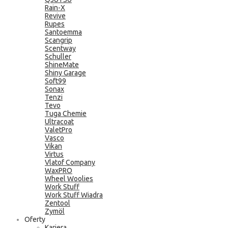
Rain-X
Revive
Rupes
Santoemma
Scangrip
Scentway
Schuller
ShineMate
Shiny Garage
Soft99
Sonax
Tenzi
Tevo
Tuga Chemie
Ultracoat
ValetPro
Vasco
Vikan
Virtus
Vlatof Company
WaxPRO
Wheel Woolies
Work Stuff
Work Stuff Wiadra
Zentool
Zymöl
Oferty
Kariera