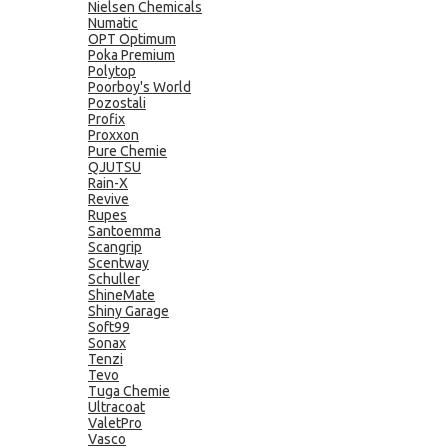
Nielsen Chemicals
Numatic
OPT Optimum
Poka Premium
Polytop
Poorboy's World
Pozostali
Profix
Proxxon
Pure Chemie
QJUTSU
Rain-X
Revive
Rupes
Santoemma
Scangrip
Scentway
Schuller
ShineMate
Shiny Garage
Soft99
Sonax
Tenzi
Tevo
Tuga Chemie
Ultracoat
ValetPro
Vasco