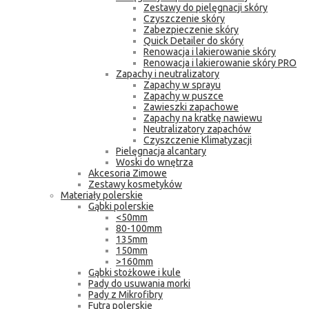
Zestawy do pielęgnacji skóry
Czyszczenie skóry
Zabezpieczenie skóry
Quick Detailer do skóry
Renowacja i lakierowanie skóry
Renowacja i lakierowanie skóry PRO
Zapachy i neutralizatory
Zapachy w sprayu
Zapachy w puszce
Zawieszki zapachowe
Zapachy na kratkę nawiewu
Neutralizatory zapachów
Czyszczenie Klimatyzacji
Pielęgnacja alcantary
Woski do wnętrza
Akcesoria Zimowe
Zestawy kosmetyków
Materiały polerskie
Gąbki polerskie
<50mm
80-100mm
135mm
150mm
>160mm
Gąbki stożkowe i kule
Pady do usuwania morki
Pady z Mikrofibry
Futra polerskie