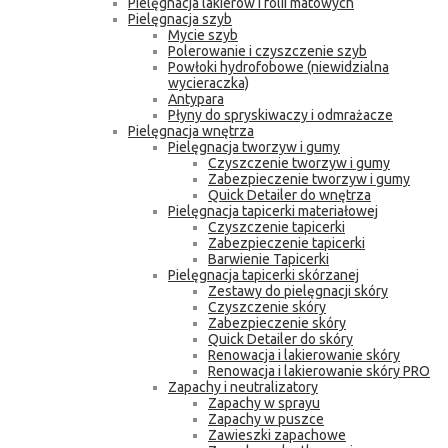
Pielęgnacja lakierów i folii matowych
Pielęgnacja szyb
Mycie szyb
Polerowanie i czyszczenie szyb
Powłoki hydrofobowe (niewidzialna
wycieraczka)
Antypara
Płyny do spryskiwaczy i odmrażacze
Pielęgnacja wnętrza
Pielęgnacja tworzyw i gumy
Czyszczenie tworzyw i gumy
Zabezpieczenie tworzyw i gumy
Quick Detailer do wnętrza
Pielęgnacja tapicerki materiałowej
Czyszczenie tapicerki
Zabezpieczenie tapicerki
Barwienie Tapicerki
Pielęgnacja tapicerki skórzanej
Zestawy do pielęgnacji skóry
Czyszczenie skóry
Zabezpieczenie skóry
Quick Detailer do skóry
Renowacja i lakierowanie skóry
Renowacja i lakierowanie skóry PRO
Zapachy i neutralizatory
Zapachy w sprayu
Zapachy w puszce
Zawieszki zapachowe