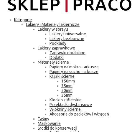
Kategorie
Lakiery i Materiały lakiernicze
Lakiery w sprayu
Lakiery uniwersalne
Lakiery bezbarwne
Podkłady
Lakiery zaprawkowe
Zaprawki dorabiane
Dodatki
Materiały ścierne
Papiery na mokro - arkusze
Papiery na sucho - arkusze
Krążki ścierne
150mm
75mm
50mm
35mm
Klocki szlifierskie
Przekładki dystansowe
Włókniny ścierne
Akcesoria do zacieków i wtrąceń
Taśmy
Maskowanie
Środki do konserwacji