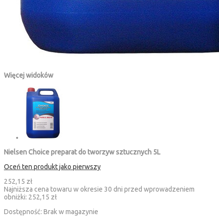
Więcej widoków
Nielsen Choice preparat do tworzyw sztucznych 5L
Oceń ten produkt jako pierwszy
252,15 zł
Najniższa cena towaru w okresie 30 dni przed wprowadzeniem
obniżki:
252,15 zł
Dostępność:
Brak w magazynie