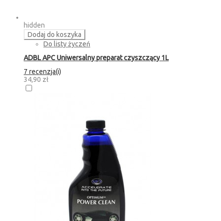
hidden
Dodaj do koszyka
Do listy życzeń
ADBL APC Uniwersalny preparat czyszczący 1L
7 recenzja(i)
34,90 zł