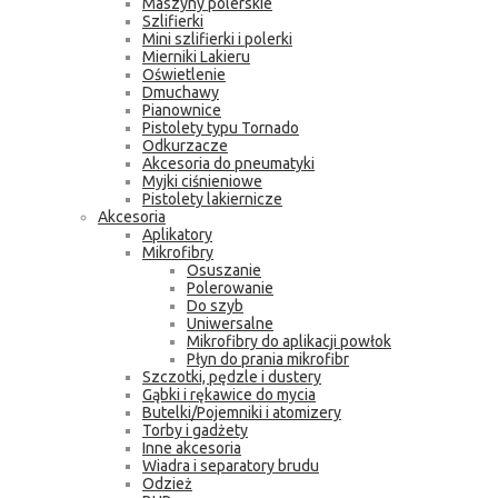
Maszyny polerskie
Szlifierki
Mini szlifierki i polerki
Mierniki Lakieru
Oświetlenie
Dmuchawy
Pianownice
Pistolety typu Tornado
Odkurzacze
Akcesoria do pneumatyki
Myjki ciśnieniowe
Pistolety lakiernicze
Akcesoria
Aplikatory
Mikrofibry
Osuszanie
Polerowanie
Do szyb
Uniwersalne
Mikrofibry do aplikacji powłok
Płyn do prania mikrofibr
Szczotki, pędzle i dustery
Gąbki i rękawice do mycia
Butelki/Pojemniki i atomizery
Torby i gadżety
Inne akcesoria
Wiadra i separatory brudu
Odzież