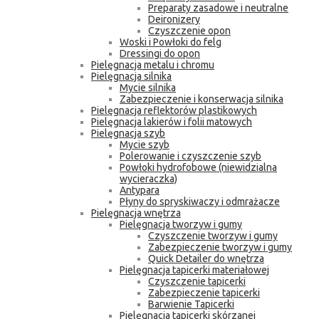
Preparaty zasadowe i neutralne
Deironizery
Czyszczenie opon
Woski i Powłoki do felg
Dressingi do opon
Pielęgnacja metalu i chromu
Pielęgnacja silnika
Mycie silnika
Zabezpieczenie i konserwacja silnika
Pielęgnacja reflektorów plastikowych
Pielęgnacja lakierów i folii matowych
Pielęgnacja szyb
Mycie szyb
Polerowanie i czyszczenie szyb
Powłoki hydrofobowe (niewidzialna
wycieraczka)
Antypara
Płyny do spryskiwaczy i odmrażacze
Pielęgnacja wnętrza
Pielęgnacja tworzyw i gumy
Czyszczenie tworzyw i gumy
Zabezpieczenie tworzyw i gumy
Quick Detailer do wnętrza
Pielęgnacja tapicerki materiałowej
Czyszczenie tapicerki
Zabezpieczenie tapicerki
Barwienie Tapicerki
Pielęgnacja tapicerki skórzanej