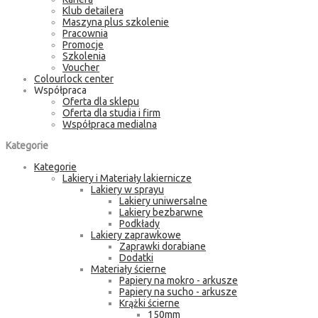
Klub detailera
Maszyna plus szkolenie
Pracownia
Promocje
Szkolenia
Voucher
Colourlock center
Współpraca
Oferta dla sklepu
Oferta dla studia i firm
Współpraca medialna
Kategorie
Kategorie
Lakiery i Materiały lakiernicze
Lakiery w sprayu
Lakiery uniwersalne
Lakiery bezbarwne
Podkłady
Lakiery zaprawkowe
Zaprawki dorabiane
Dodatki
Materiały ścierne
Papiery na mokro - arkusze
Papiery na sucho - arkusze
Krążki ścierne
150mm