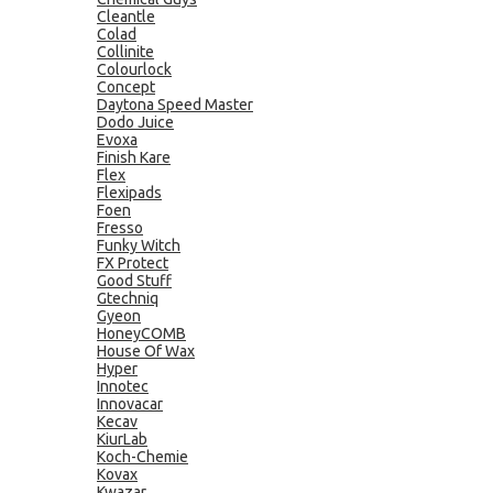
Cleantle
Colad
Collinite
Colourlock
Concept
Daytona Speed Master
Dodo Juice
Evoxa
Finish Kare
Flex
Flexipads
Foen
Fresso
Funky Witch
FX Protect
Good Stuff
Gtechniq
Gyeon
HoneyCOMB
House Of Wax
Hyper
Innotec
Innovacar
Kecav
KiurLab
Koch-Chemie
Kovax
Kwazar