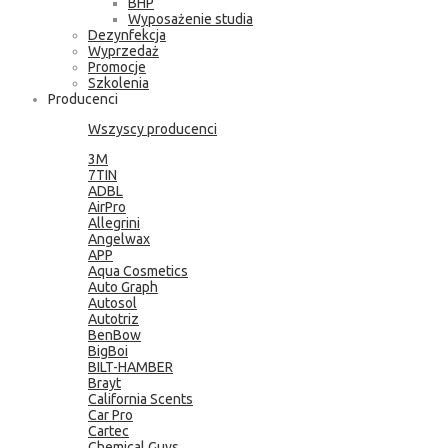
BHP
Wyposażenie studia
Dezynfekcja
Wyprzedaż
Promocje
Szkolenia
Producenci
Wszyscy producenci
3M
7TIN
ADBL
AirPro
Allegrini
Angelwax
APP
Aqua Cosmetics
Auto Graph
Autosol
Autotriz
BenBow
BigBoi
BILT-HAMBER
Brayt
California Scents
Car Pro
Cartec
Chemical Guys