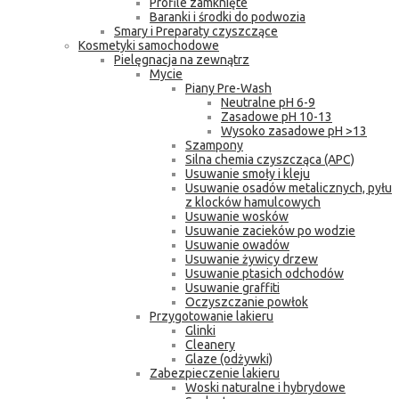
Profile zamknięte
Baranki i środki do podwozia
Smary i Preparaty czyszczące
Kosmetyki samochodowe
Pielęgnacja na zewnątrz
Mycie
Piany Pre-Wash
Neutralne pH 6-9
Zasadowe pH 10-13
Wysoko zasadowe pH >13
Szampony
Silna chemia czyszcząca (APC)
Usuwanie smoły i kleju
Usuwanie osadów metalicznych, pyłu
z klocków hamulcowych
Usuwanie wosków
Usuwanie zacieków po wodzie
Usuwanie owadów
Usuwanie żywicy drzew
Usuwanie ptasich odchodów
Usuwanie graffiti
Oczyszczanie powłok
Przygotowanie lakieru
Glinki
Cleanery
Glaze (odżywki)
Zabezpieczenie lakieru
Woski naturalne i hybrydowe