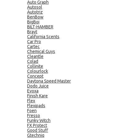
Auto Graph
Autosol
Autotriz
BenBow
BigBoi
BILT-HAMBER
Brayt
California Scents
Car Pro
Cartec
Chemical Guys
Cleantle
Colad
Collinite
Colourlock
Concept
Daytona Speed Master
Dodo Juice
Evoxa
Finish Kare
Flex
Flexipads
Foen
Fresso
Funky Witch
FX Protect
Good Stuff
Gtechniq