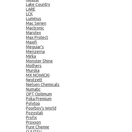
Lake Country
LARE
LCK
Luminus
Mac Serien
Mactronic
Marolex
Max Protect
Maxifi
Meguiar's
Menzerna
Mirka
Monster Shine
Mothers
Murska
MX NOWICKI
Nextzett
Nielsen Chemicals
Numatic
OPT Optimum
Poka Premium
Polytop
Poorboy's World
Pozostali
Profix
Proxxon
Pure Chemie
QJUTSU