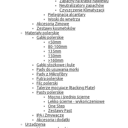
Zapachy na kratkę nawiewu
Neutralizatory zapachów
Czyszczenie Klimatyzacji
Pielęgnacja alcantary
Woski do wnętrza
Akcesoria Zimowe
Zestawy kosmetyków
Materiały polerskie
Gąbki polerskie
<50mm
80-100mm
135mm
150mm
>160mm
Gąbki stożkowe i kule
Pady do usuwania morki
Pady z Mikrofibry
Futra polerskie
Filc polerski
Talerze mocujące (Backing Plate)
Pasty polerskie
Mocno i średnio ścierne
Lekko ścierne - wykończeniowe
One Step
Zestawy Past
IPA i Zmywacze
Akcesoria i dodatki
Urządzenia