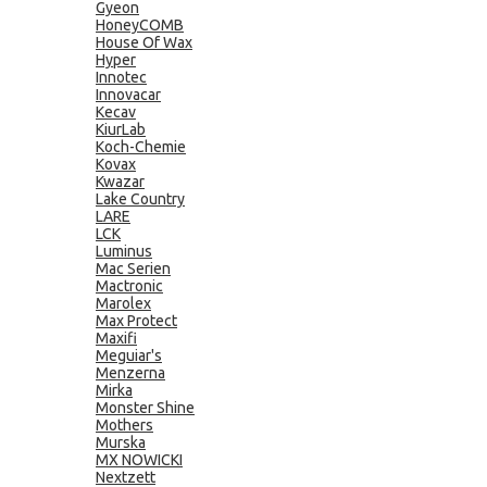
Gyeon
HoneyCOMB
House Of Wax
Hyper
Innotec
Innovacar
Kecav
KiurLab
Koch-Chemie
Kovax
Kwazar
Lake Country
LARE
LCK
Luminus
Mac Serien
Mactronic
Marolex
Max Protect
Maxifi
Meguiar's
Menzerna
Mirka
Monster Shine
Mothers
Murska
MX NOWICKI
Nextzett