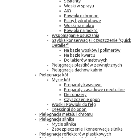
Sealanty
Woski w sprayu
AIO
Powłoki ochronne
Piany hydrofobowe
Woski na mokro
Powłoki na mokro
Wspomaganie osuszania
Szybka konserwacja i czyszczenie "Quick
Detailer"
Na bazie wosków i polimerów
Na bazie kwarcu
Do lakierów matowych
Pielęgnacja plastików zewnętrznych
Pielęgnacja dachów kabrio
Pielęgnacja kół
Mycie kół
Preparaty kwasowe
Preparaty zasadowe i neutralne
Deironizery
Czyszczenie opon
Woski i Powłoki do felg
Dressingi do opon
Pielęgnacja metalu i chromu
Pielęgnacja silnika
Mycie silnika
Zabezpieczenie i konserwacja silnika
Pielęgnacja reflektorów plastikowych