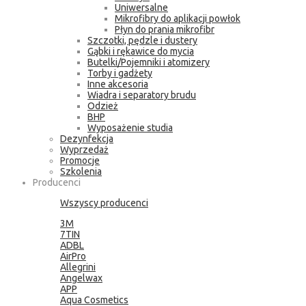
Uniwersalne
Mikrofibry do aplikacji powłok
Płyn do prania mikrofibr
Szczotki, pędzle i dustery
Gąbki i rękawice do mycia
Butelki/Pojemniki i atomizery
Torby i gadżety
Inne akcesoria
Wiadra i separatory brudu
Odzież
BHP
Wyposażenie studia
Dezynfekcja
Wyprzedaż
Promocje
Szkolenia
Producenci
Wszyscy producenci
3M
7TIN
ADBL
AirPro
Allegrini
Angelwax
APP
Aqua Cosmetics