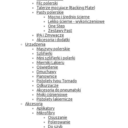
Filc polerski
Talerze mocujące (Backing Plate)
Pasty polerskie
Mocno i średnio ścierne
Lekko ścierne - wykończeniowe
One Step
Zestawy Past
IPA i Zmywacze
Akcesoria i dodatki
Urządzenia
Maszyny polerskie
Szlifierki
Mini szlifierki i polerki
Mierniki Lakieru
Oświetlenie
Dmuchawy
Pianownice
Pistolety typu Tornado
Odkurzacze
Akcesoria do pneumatyki
Myjki ciśnieniowe
Pistolety lakiernicze
Akcesoria
Aplikatory
Mikrofibry
Osuszanie
Polerowanie
Do szyb