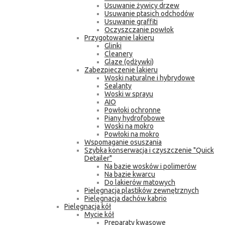
Usuwanie żywicy drzew
Usuwanie ptasich odchodów
Usuwanie graffiti
Oczyszczanie powłok
Przygotowanie lakieru
Glinki
Cleanery
Glaze (odżywki)
Zabezpieczenie lakieru
Woski naturalne i hybrydowe
Sealanty
Woski w sprayu
AIO
Powłoki ochronne
Piany hydrofobowe
Woski na mokro
Powłoki na mokro
Wspomaganie osuszania
Szybka konserwacja i czyszczenie "Quick
Detailer"
Na bazie wosków i polimerów
Na bazie kwarcu
Do lakierów matowych
Pielęgnacja plastików zewnętrznych
Pielęgnacja dachów kabrio
Pielęgnacja kół
Mycie kół
Preparaty kwasowe