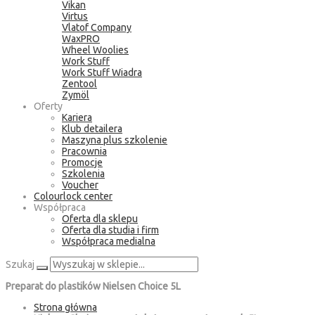
Vikan
Virtus
Vlatof Company
WaxPRO
Wheel Woolies
Work Stuff
Work Stuff Wiadra
Zentool
Zymöl
Oferty
Kariera
Klub detailera
Maszyna plus szkolenie
Pracownia
Promocje
Szkolenia
Voucher
Colourlock center
Współpraca
Oferta dla sklepu
Oferta dla studia i firm
Współpraca medialna
Szukaj
Preparat do plastików Nielsen Choice 5L
Strona główna