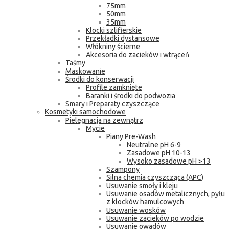
75mm
50mm
35mm
Klocki szlifierskie
Przekładki dystansowe
Włókniny ścierne
Akcesoria do zacieków i wtrąceń
Taśmy
Maskowanie
Środki do konserwacji
Profile zamknięte
Baranki i środki do podwozia
Smary i Preparaty czyszczące
Kosmetyki samochodowe
Pielęgnacja na zewnątrz
Mycie
Piany Pre-Wash
Neutralne pH 6-9
Zasadowe pH 10-13
Wysoko zasadowe pH >13
Szampony
Silna chemia czyszcząca (APC)
Usuwanie smoły i kleju
Usuwanie osadów metalicznych, pyłu
z klocków hamulcowych
Usuwanie wosków
Usuwanie zacieków po wodzie
Usuwanie owadów